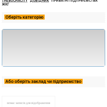
THEBUCHACITY
ДОВІДНИК
ПРИВАТНІ ПІДПРИЄМСТВА
ЖКГ
Оберіть категорію
Волонтерські ініціативи
Громадський танспорт
Громадські ініціативи
Державні структури
Заклади освіти
Комунальні підприємства
Корисні посилання та контакти
Медичні заклади
Поштові служби
Або оберіть заклад чи підприємство
немає записів для відображення