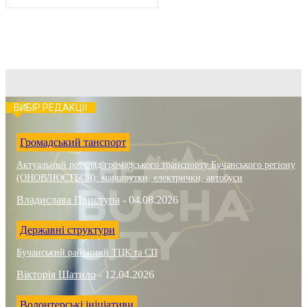
ВИБІР РЕДАКЦІЇ
Громадський танспорт
Актуальний розклад громадського транспорту Бучанського регіону
(ОНОВЛЮЄТЬСЯ): маршрутки, електрички, автобуси
Владислава Приступа
-
04.08.2026
Державні структури
Бучанський районний ТЦК та СП
Вікторія Шатило
-
12.04.2026
Волонтерські ініціативи