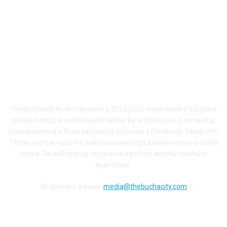
ПРО THEBUCHACITY
Thebuchacity було створено у 2015 році. Невеликий Instagram
аккаунт виріс в найбільший паблік Бучі. Крім цього, за період
існування медіа було запущено сторінки у Facebook, Telegram і
Tiktok, які теж наразі є найбільшими серед новиннєвих онлайн
медіа. За цей період існування здобуло велику лояльну
аудиторію.
Зв'язатись з нами:
media@thebuchacity.com