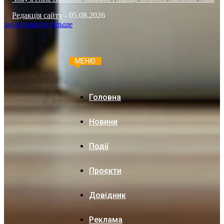
Редакція сайту
-
05.08.2026
завантажити більше
МЕНЮ
Головна
Новини
Події
Проєкти
Довідник
Реклама