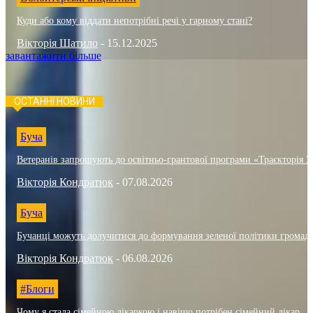
Куди або кому віддати непотрібні речі у гарному стані?
Вікторія Шатило
-
15.12.2025
завантажити більше
ОСТАННІ НОВИНИ
Буча
Ветеранів запрошують до освітньо-грантової програми «Траєкторія 3
Вікторія Кондратюк
-
07.08.2026
Буча
Бучанці можуть долучитися до формування зеленої політики громад
Вікторія Кондратюк
-
06.08.2026
#Блоги
Чому я стала сімейною лікаркою і навіщо потрібен сімейний лікар