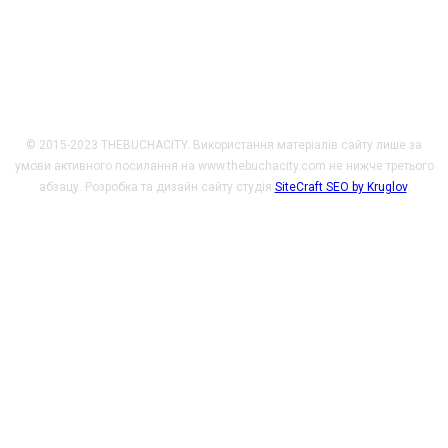
Promotion Program. Погляди, викладені на цьому ресурсі,
належать авторам і не відображають офіційну позицію МЗС
Чеської Республіки.
© 2015-2023 THEBUCHACITY. Використання матеріалів сайту лише за
умови активного посилання на www.thebuchacity.com не нижче третього
абзацу. Розробка та дизайн сайту студія
SiteCraft SEO by Kruglov
.