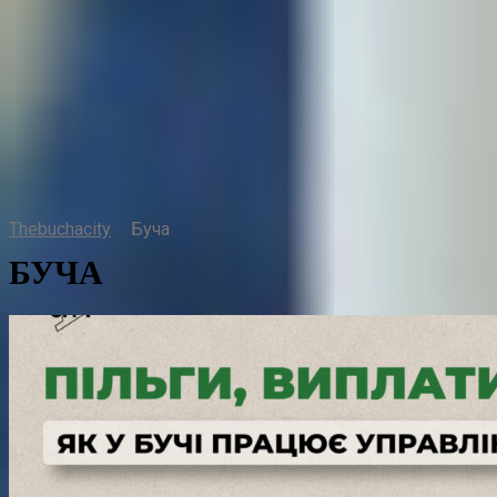
Thebuchacity
Буча
БУЧА