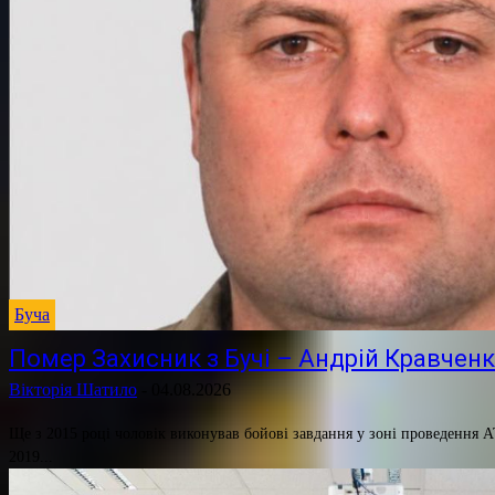
Буча
Помер Захисник з Бучі – Андрій Кравчен
Вікторія Шатило
-
04.08.2026
Ще з 2015 році чоловік виконував бойові завдання у зоні проведення А
2019...