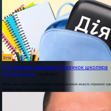
Буча
У Дії можна оформити Пакунок школяра
Вікторія Кондратюк
-
04.08.2026
Батьки або законні представники першокласників можуть отримати одн
гривень через застосунок «Дія»,...