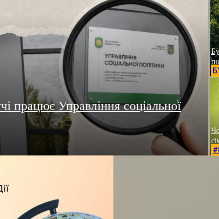
Бу
по
Б
учі працює Управління соціальної
Чо
сі
#