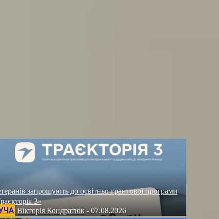
теранів запрошують до освітньо-грантової програми
раєкторія 3»
УЧА
Вікторія Кондратюк
-
07.08.2026