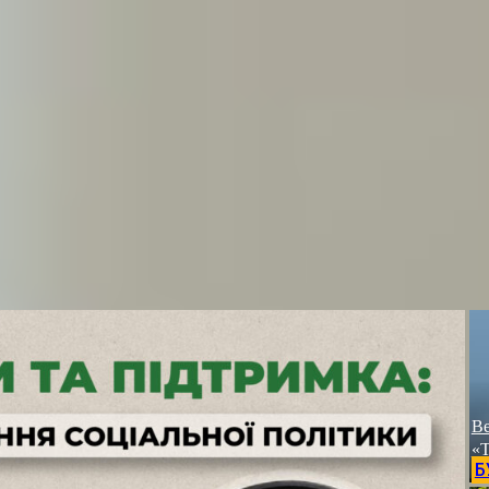
Ве
«Т
Б