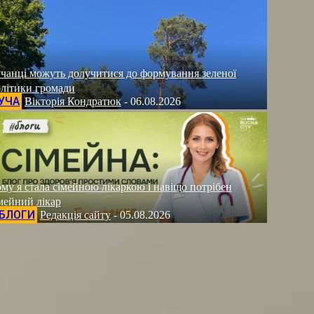
чанці можуть долучитися до формування зеленої
літики громади
УЧА
Вікторія Кондратюк
-
06.08.2026
му я стала сімейною лікаркою і навіщо потрібен
мейний лікар
БЛОГИ
Редакція сайту
-
05.08.2026