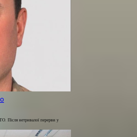
ко
ТО. Після нетривалої перерви у