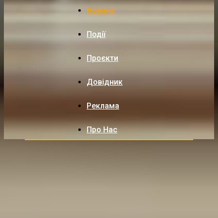
Новини
Події
Проєкти
Довідник
Реклама
Про Нас