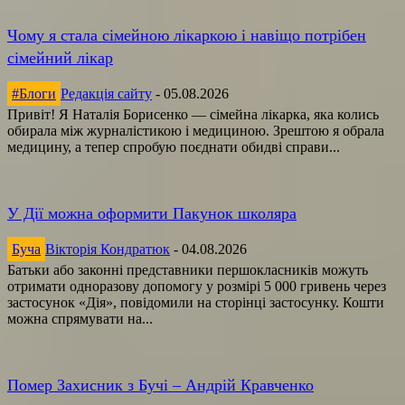
Чому я стала сімейною лікаркою і навіщо потрібен
сімейний лікар
#Блоги
Редакція сайту
-
05.08.2026
Привіт! Я Наталія Борисенко — сімейна лікарка, яка колись
обирала між журналістикою і медициною. Зрештою я обрала
медицину, а тепер спробую поєднати обидві справи...
У Дії можна оформити Пакунок школяра
Буча
Вікторія Кондратюк
-
04.08.2026
Батьки або законні представники першокласників можуть
отримати одноразову допомогу у розмірі 5 000 гривень через
застосунок «Дія», повідомили на сторінці застосунку. Кошти
можна спрямувати на...
Помер Захисник з Бучі – Андрій Кравченко