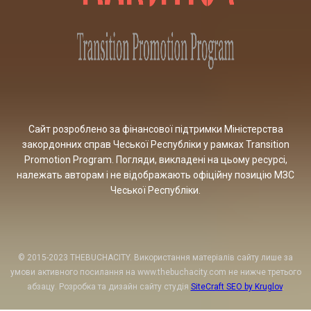
Сайт розроблено за фінансової підтримки Міністерства
закордонних справ Чеської Республіки у рамках Transition
Promotion Program. Погляди, викладені на цьому ресурсі,
належать авторам і не відображають офіційну позицію МЗС
Чеської Республіки.
© 2015-2023 THEBUCHACITY. Використання матеріалів сайту лише за
умови активного посилання на www.thebuchacity.com не нижче третього
абзацу. Розробка та дизайн сайту студія
SiteCraft SEO by Kruglov
.