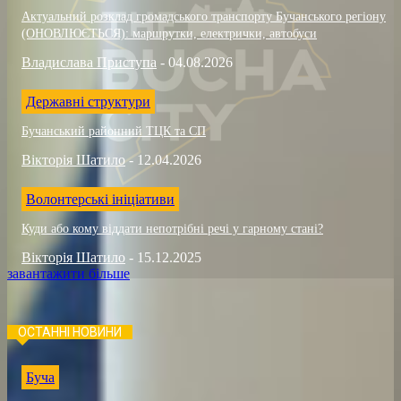
Актуальний розклад громадського транспорту Бучанського регіону
(ОНОВЛЮЄТЬСЯ): маршрутки, електрички, автобуси
Владислава Приступа
-
04.08.2026
Державні структури
Бучанський районний ТЦК та СП
Вікторія Шатило
-
12.04.2026
Волонтерські ініціативи
Куди або кому віддати непотрібні речі у гарному стані?
Вікторія Шатило
-
15.12.2025
завантажити більше
ОСТАННІ НОВИНИ
Буча