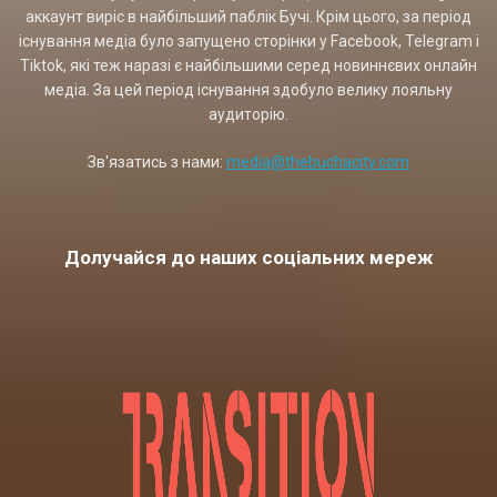
аккаунт виріс в найбільший паблік Бучі. Крім цього, за період
існування медіа було запущено сторінки у Facebook, Telegram і
Tiktok, які теж наразі є найбільшими серед новиннєвих онлайн
медіа. За цей період існування здобуло велику лояльну
аудиторію.
Зв'язатись з нами:
media@thebuchacity.com
Долучайся до наших соціальних мереж