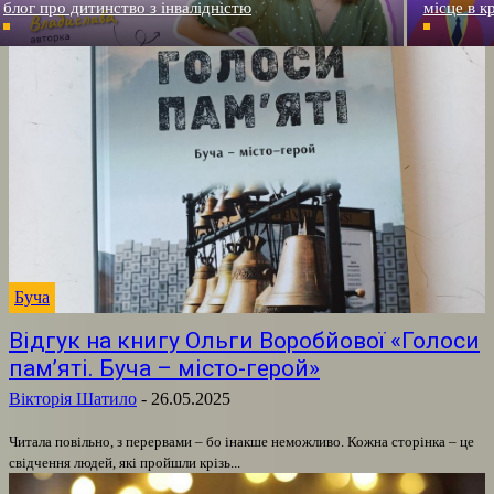
блог про дитинство з інвалідністю
місце в к
Буча
Відгук на книгу Ольги Воробйової «Голоси
пам’яті. Буча – місто-герой»
Вікторія Шатило
-
26.05.2025
Читала повільно, з перервами – бо інакше неможливо. Кожна сторінка – це
свідчення людей, які пройшли крізь...