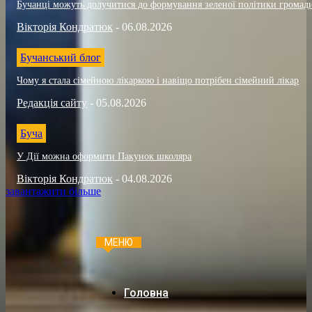
Бучанці можуть долучитися до формування зеленої політики громад
Вікторія Кондратюк
-
06.08.2026
Бучанський блог
Чому я стала сімейною лікаркою і навіщо потрібен сімейний лікар
Редакція сайту
-
05.08.2026
Буча
У Дії можна оформити Пакунок школяра
Вікторія Кондратюк
-
04.08.2026
завантажити більше
МЕНЮ
Головна