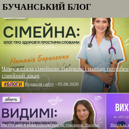
БУЧАНСЬКИЙ БЛОГ
Чому я стала сімейною лікаркою і навіщо потрібен
сімейний лікар
#БЛОГИ
Редакція сайту
-
05.08.2026
Ми тут вже 4 роки і готові про це говорити. Видимі:
Вихід за 