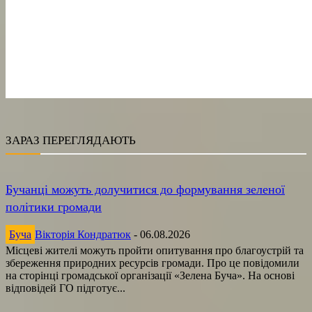
ЗАРАЗ ПЕРЕГЛЯДАЮТЬ
Бучанці можуть долучитися до формування зеленої
політики громади
Буча
Вікторія Кондратюк
-
06.08.2026
Місцеві жителі можуть пройти опитування про благоустрій та
збереження природних ресурсів громади. Про це повідомили
на сторінці громадської організації «Зелена Буча». На основі
відповідей ГО підготує...