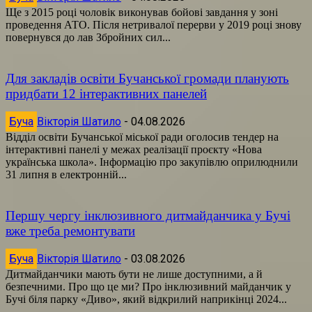
Ще з 2015 році чоловік виконував бойові завдання у зоні
проведення АТО. Після нетривалої перерви у 2019 році знову
повернувся до лав Збройних сил...
Для закладів освіти Бучанської громади планують
придбати 12 інтерактивних панелей
Буча
Вікторія Шатило
-
04.08.2026
Відділ освіти Бучанської міської ради оголосив тендер на
інтерактивні панелі у межах реалізації проєкту «Нова
українська школа». Інформацію про закупівлю оприлюднили
31 липня в електронній...
Першу чергу інклюзивного дитмайданчика у Бучі
вже треба ремонтувати
Буча
Вікторія Шатило
-
03.08.2026
Дитмайданчики мають бути не лише доступними, а й
безпечними. Про що це ми? Про інклюзивний майданчик у
Бучі біля парку «Диво», який відкрилий наприкінці 2024...