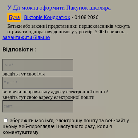
У Дії можна оформити Пакунок школяра
Буча
Вікторія Кондратюк
-
04.08.2026
Батьки або законні представники першокласників можуть
отримати одноразову допомогу у розмірі 5 000 гривень...
завантажити більше
Відповісти :
Ім'я:*
введіть тут своє ім'я
E-
mail:*
ви ввели неправильну адресу електронної пошти!
введіть тут свою адресу електронної пошти
сайт:
збережіть моє ім'я, електронну пошту та веб-сайт у
цьому веб-переглядачі наступного разу, коли я
коментуватиму.