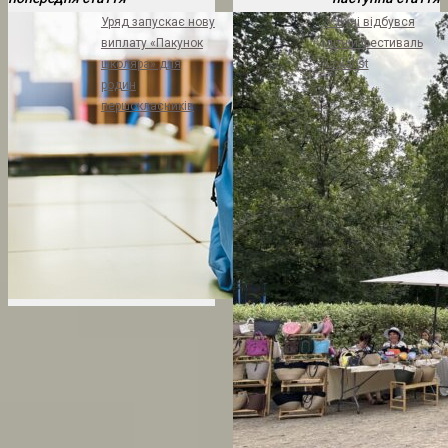
Уряд запускає нову
У Бучі відбувся
виплату «Пакунок
літній фестиваль
школяра» для
Lokalist
родин
першокласників