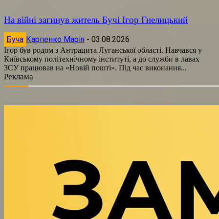
На війні загинув житель Бучі Ігор Гнелицький
Буча
Карпенко Марія
-
03.08.2026
Ігор був родом з Антрацита Луганської області. Навчався у
Київському політехнічному інституті, а до служби в лавах
ЗСУ працював на «Новій пошті». Під час виконання...
Реклама