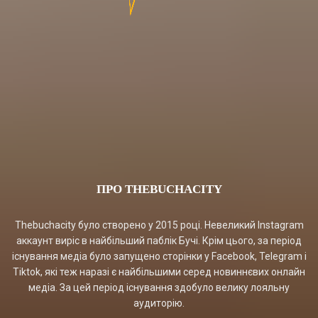
ПРО THEBUCHACITY
Thebuchacity було створено у 2015 році. Невеликий Instagram
аккаунт виріс в найбільший паблік Бучі. Крім цього, за період
існування медіа було запущено сторінки у Facebook, Telegram і
Tiktok, які теж наразі є найбільшими серед новиннєвих онлайн
медіа. За цей період існування здобуло велику лояльну
аудиторію.