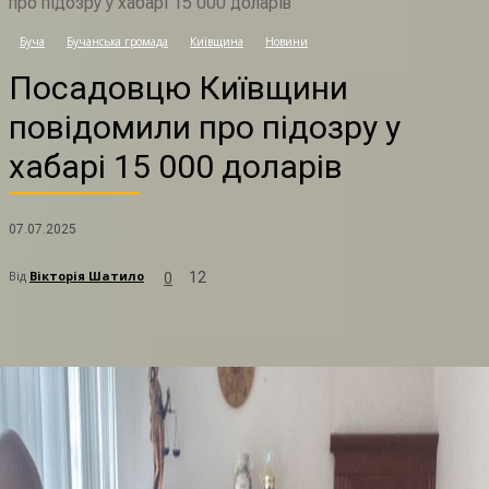
про підозру у хабарі 15 000 доларів
П
Буча
Бучанська громада
Київщина
Новини
Посадовцю Київщини
повідомили про підозру у
хабарі 15 000 доларів
07.07.2025
Від
Вікторія Шатило
12
0