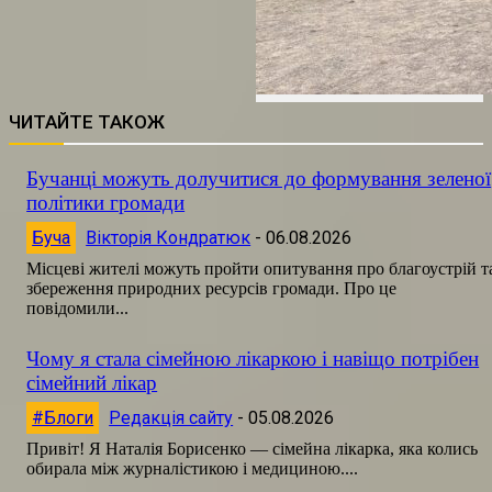
ЧИТАЙТЕ ТАКОЖ
Бучанці можуть долучитися до формування зеленої
політики громади
Буча
Вікторія Кондратюк
-
06.08.2026
Місцеві жителі можуть пройти опитування про благоустрій т
збереження природних ресурсів громади. Про це
повідомили...
Чому я стала сімейною лікаркою і навіщо потрібен
сімейний лікар
#Блоги
Редакція сайту
-
05.08.2026
Привіт! Я Наталія Борисенко — сімейна лікарка, яка колись
обирала між журналістикою і медициною....