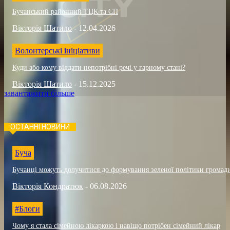
Бучанський районний ТЦК та СП
Вікторія Шатило
-
12.04.2026
Волонтерські ініціативи
Куди або кому віддати непотрібні речі у гарному стані?
Вікторія Шатило
-
15.12.2025
завантажити більше
ОСТАННІ НОВИНИ
Буча
Бучанці можуть долучитися до формування зеленої політики громад
Вікторія Кондратюк
-
06.08.2026
#Блоги
Чому я стала сімейною лікаркою і навіщо потрібен сімейний лікар