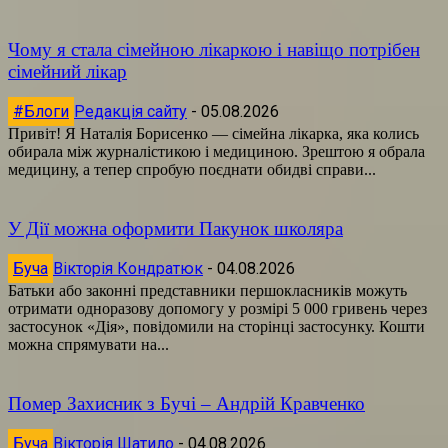
Чому я стала сімейною лікаркою і навіщо потрібен
сімейний лікар
#Блоги
Редакція сайту
-
05.08.2026
Привіт! Я Наталія Борисенко — сімейна лікарка, яка колись
обирала між журналістикою і медициною. Зрештою я обрала
медицину, а тепер спробую поєднати обидві справи...
У Дії можна оформити Пакунок школяра
Буча
Вікторія Кондратюк
-
04.08.2026
Батьки або законні представники першокласників можуть
отримати одноразову допомогу у розмірі 5 000 гривень через
застосунок «Дія», повідомили на сторінці застосунку. Кошти
можна спрямувати на...
Помер Захисник з Бучі – Андрій Кравченко
Буча
Вікторія Шатило
-
04.08.2026