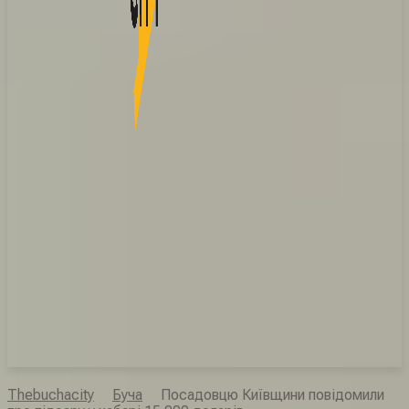
Thebuchacity
Буча
Посадовцю Київщини повідомили