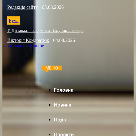
Редакція сайту
-
05.08.2026
Буча
У Дії можна оформити Пакунок школяра
Вікторія Кондратюк
-
04.08.2026
завантажити більше
МЕНЮ
Головна
Новини
Події
Проєкти