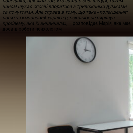
поведінка, при якій той, хто завдає собі шкоди, таким
чином шукає спосіб впоратися з тривожними думками
та почуттями. Але справа в тому, що таке
«
полегшення
»
носить тимчасовий характер, оскільки не вирішує
проблему, яка їх викликала
»,
– розповідає Марія, яка має
досвід роботи психологом.