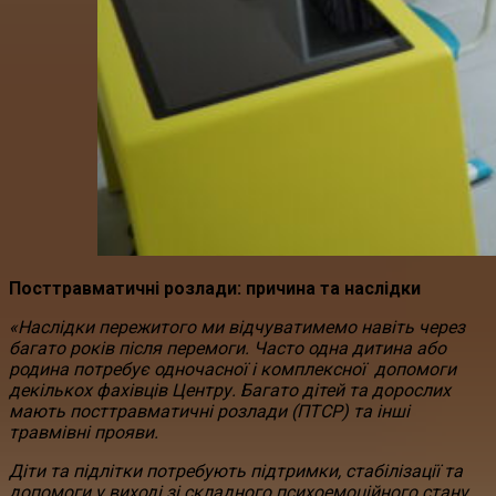
Посттравматичні розлади: причина та наслідки
«Наслідки пережитого ми відчуватимемо навіть через
багато років після перемоги. Часто одна дитина або
родина потребує одночасної і комплексної допомоги
декількох фахівців Центру. Багато дітей та дорослих
мають посттравматичні розлади (ПТСР) та інші
травмівні прояви.
Діти та підлітки потребують підтримки, стабілізації та
допомоги у виході зі складного психоемоційного стану.