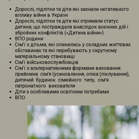
Дорослі, підлітки та діти які зазнали негативного
впливу війни в Україні
Дорослі, підлітки та діти які отримали статус
дитини, що постраждала внаслідок воєнних дій і
збройних конфліктів («Дитина війни»)
ВПО родини
Сім’ї з дітьми, які опинились у складних життєвих
обставинах та які перебувають у скрутному
матеріальному становищі
Сім’ї військовослужбовців
Сім’ї з альтернативними формами виховання:
прийомна сім’я (усиновлення, опіка (піклування),
дитячий будинок сімейного типу, сім’я
патронатного вихователя
Діти з особливими освітніми потребами
ВПО