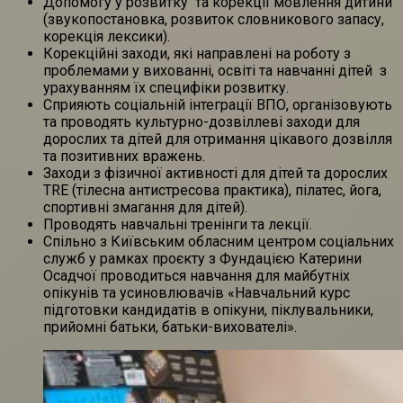
Допомогу у розвитку та корекції мовлення дитини
(звукопостановка, розвиток словникового запасу,
корекція лексики).
Корекційні заходи, які направлені на роботу з
проблемами у вихованні, освіті та навчанні дітей з
урахуванням їх специфіки розвитку.
Сприяють соціальній інтеграції ВПО, організовують
та проводять культурно-дозвіллеві заходи для
дорослих та дітей для отримання цікавого дозвілля
та позитивних вражень.
Заходи з фізичної активності для дітей та дорослих
ТRЕ (тілесна антистресова практика), пілатес, йога,
спортивні змагання для дітей).
Проводять навчальні тренінги та лекції.
Спільно з Київським обласним центром соціальних
служб у рамках проєкту з Фундацією Катерини
Осадчої проводиться навчання для майбутніх
опікунів та усиновлювачів «Навчальний курс
підготовки кандидатів в опікуни, піклувальники,
прийомні батьки, батьки-вихователі».