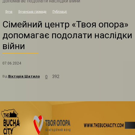
допомагає подолати наслідки війни
С
Буча
Бучанська громада
Публікації
Сімейний центр «Твоя опора»
допомагає подолати наслідки
війни
07.06.2024
Від
Вікторія Шатило
392
0