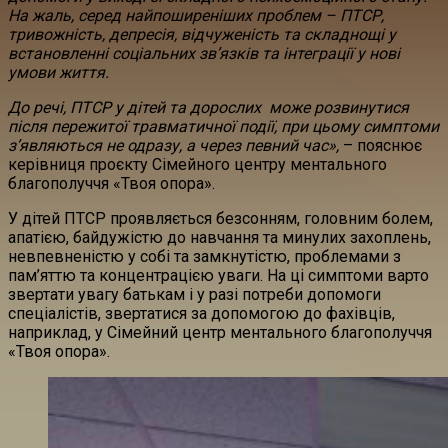
На жаль, серед найпоширеніших проблем – ПТСР,
тривожність, депресія, відчуженість та складнощі у
встановленні соціальних зв’язків та інтеграції у нові
умови життя.
До речі, ПТСР у дітей та дорослих може розвинутися
після пережитої травматичної події, при цьому симптоми
з’являються не одразу, а через певний час»,
– пояснює
керівниця проєкту Сімейного центру ментального
благополуччя «Твоя опора».
У дітей ПТСР проявляється безсонням, головним болем,
апатією, байдужістю до навчання та минулих захоплень,
невпевненістю у собі та замкнутістю, проблемами з
пам’яттю та концентрацією уваги. На ці симптоми варто
звертати увагу батькам і у разі потреби допомоги
спеціалістів, звертатися за допомогою до фахівців,
наприклад, у Сімейний центр ментального благополуччя
«Твоя опора».