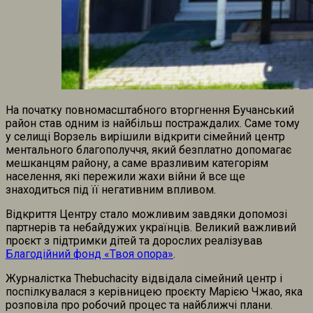
На початку повномасштабного вторгнення Бучанський
район став одним із найбільш постраждалих. Саме тому
у селищі Ворзель вирішили відкрити сімейний центр
ментального благополуччя, який безплатно допомагає
мешканцям району, а саме вразливим категоріям
населення, які пережили жахи війни й все ще
знаходиться під її негативним впливом.
Відкриття Центру стало можливим завдяки допомозі
партнерів та небайдужих українців. Великий важливий
проєкт з підтримки дітей та дорослих реалізував
Благодійний фонд «Твоя опора»
.
Журналістка Thebuchacity відвідала сімейний центр і
поспілкувалася з керівницею проєкту Марією Чжао, яка
розповіла про робочий процес та найближчі плани.