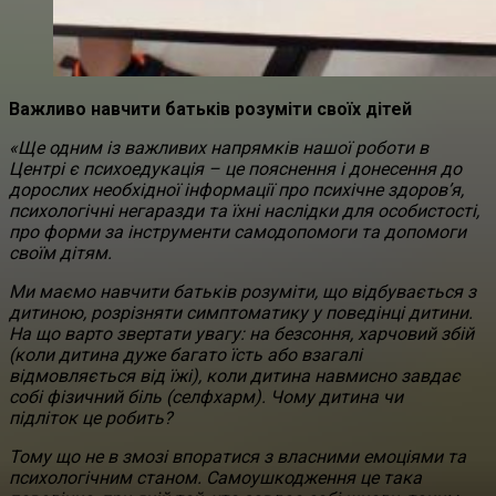
Важливо навчити батьків розуміти своїх дітей
«Ще одним із важливих напрямків нашої роботи в
Центрі є психоедукація – це пояснення і донесення до
дорослих необхідної інформації про психічне здоров’я,
психологічні негаразди та їхні наслідки для особистості,
про форми за інструменти самодопомоги та допомоги
своїм дітям.
Ми маємо навчити батьків розуміти, що відбувається з
дитиною, розрізняти симптоматику у поведінці дитини.
На що варто звертати увагу: на безсоння, харчовий збій
(коли дитина дуже багато їсть або взагалі
відмовляється від їжі), коли дитина навмисно завдає
собі фізичний біль (селфхарм). Чому дитина чи
підліток це робить?
Тому що не в змозі впоратися з власними емоціями та
психологічним станом.
Самоушкодження це така