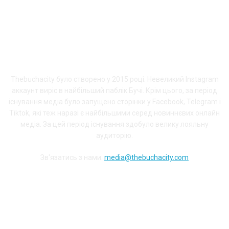
ПРО THEBUCHACITY
Thebuchacity було створено у 2015 році. Невеликий Instagram
аккаунт виріс в найбільший паблік Бучі. Крім цього, за період
існування медіа було запущено сторінки у Facebook, Telegram і
Tiktok, які теж наразі є найбільшими серед новиннєвих онлайн
медіа. За цей період існування здобуло велику лояльну
аудиторію.
Зв'язатись з нами:
media@thebuchacity.com
Долучайся до наших соціальних мереж