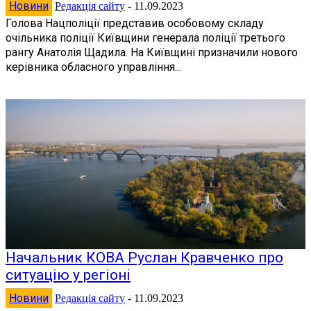
Новини
Редакція сайту
-
11.09.2023
Голова Нацполіції представив особовому складу
очільника поліції Київщини генерала поліції третього
рангу Анатолія Щадила. На Київщині призначили нового
керівника обласного управління...
Начальник КОВА Руслан Кравченко про
ситуацію у регіоні
Новини
Редакція сайту
-
11.09.2023