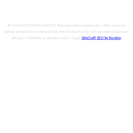
© 2015-2023 THEBUCHACITY. Використання матеріалів сайту лише за
умови активного посилання на www.thebuchacity.com не нижче третього
абзацу. Розробка та дизайн сайту студія
SiteCraft SEO by Kruglov
.