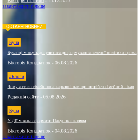
Вікторія Шатило
-
15.12.2025
завантажити більше
ОСТАННІ НОВИНИ
Буча
Бучанці можуть долучитися до формування зеленої політики громад
Вікторія Кондратюк
-
06.08.2026
#Блоги
Чому я стала сімейною лікаркою і навіщо потрібен сімейний лікар
Редакція сайту
-
05.08.2026
Буча
У Дії можна оформити Пакунок школяра
Вікторія Кондратюк
-
04.08.2026
завантажити більше