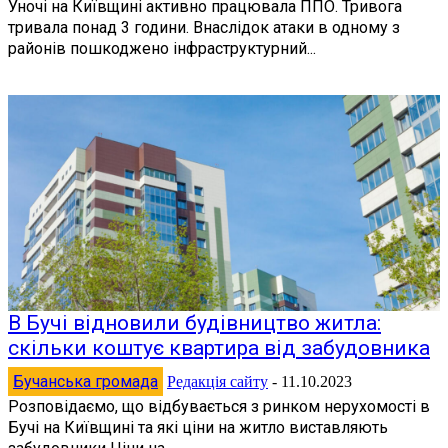
Уночі на Київщині активно працювала ППО. Тривога
тривала понад 3 години. Внаслідок атаки в одному з
районів пошкоджено інфраструктурний...
В Бучі відновили будівництво житла:
скільки коштує квартира від забудовника
Бучанська громада
Редакція сайту
-
11.10.2023
Розповідаємо, що відбувається з ринком нерухомості в
Бучі на Київщині та які ціни на житло виставляють