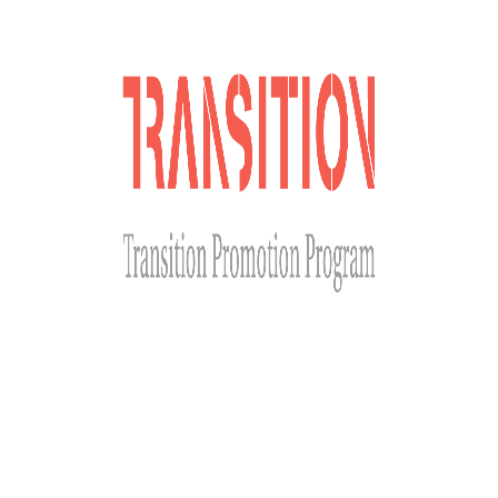
Сайт розроблено за фінансової підтримки Міністерства
закордонних справ Чеської Республіки у рамках Transition
Promotion Program. Погляди, викладені на цьому ресурсі,
належать авторам і не відображають офіційну позицію МЗС
Чеської Республіки.