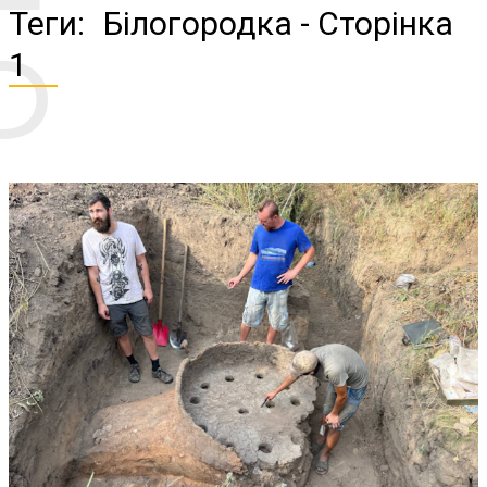
Б
Теги:
Білогородка
- Сторінка
1