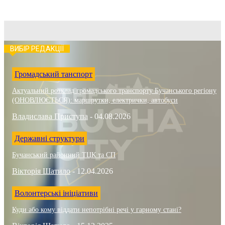
ВИБІР РЕДАКЦІЇ
Громадський танспорт
Актуальний розклад громадського транспорту Бучанського регіону
(ОНОВЛЮЄТЬСЯ): маршрутки, електрички, автобуси
Владислава Приступа
-
04.08.2026
Державні структури
Бучанський районний ТЦК та СП
Вікторія Шатило
-
12.04.2026
Волонтерські ініціативи
Куди або кому віддати непотрібні речі у гарному стані?