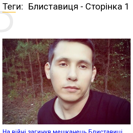
Б
Теги:
Блиставиця
- Сторінка 1
На війні загинув мешканець Блиставиці