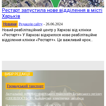
Рестарт запустила нове відділення в місті
Харьків
Новини
Редакція сайту
-
26.06.2024
Новий реабілітаційний центр у Харкові від клініки
«Рестарт+» У Харкові відкрилося нове реабілітаційне
відділення клініки «Рестарт+». Це важливий крок...
ВИБІР РЕДАКЦІЇ
Громадський танспорт
Актуальний розклад громадського транспорту Бучанського регіону
(ОНОВЛЮЄТЬСЯ): маршрутки, електрички, автобуси
Владислава Приступа
-
04.08.2026