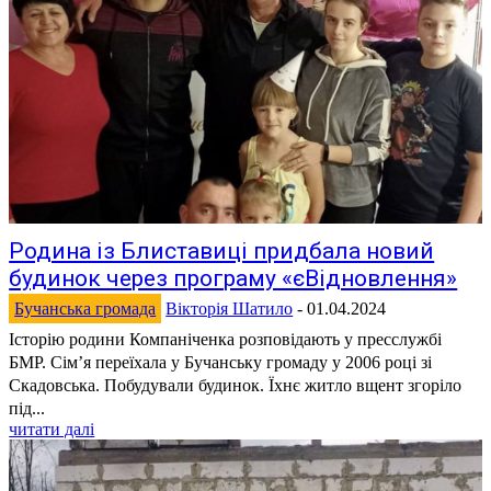
Родина із Блиставиці придбала новий
будинок через програму «єВідновлення»
Бучанська громада
Вікторія Шатило
-
01.04.2024
Історію родини Компаніченка розповідають у пресслужбі
БМР. Сімʼя переїхала у Бучанську громаду у 2006 році зі
Скадовська. Побудували будинок. Їхнє житло вщент згоріло
під...
читати далі