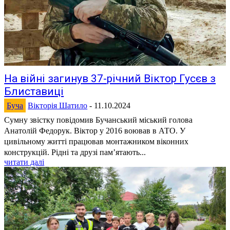
На війні загинув 37-річний Віктор Гусєв з
Блиставиці
Буча
Вікторія Шатило
-
11.10.2024
Сумну звістку повідомив Бучанський міський голова
Анатолій Федорук. Віктор у 2016 воював в АТО. У
цивільному житті працював монтажником віконних
конструкцій. Рідні та друзі пам’ятають...
читати далі