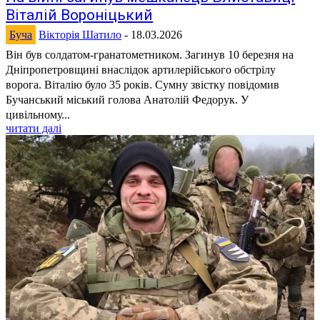
Віталій Вороніцький
Буча
Вікторія Шатило
-
18.03.2026
Він був солдатом-гранатометником. Загинув 10 березня на
Дніпропетровщині внаслідок артилерійського обстрілу
ворога. Віталію було 35 років. Сумну звістку повідомив
Бучанський міський голова Анатолій Федорук. У
цивільному...
читати далі