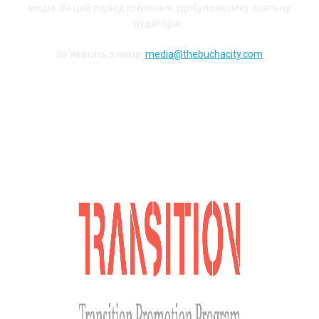
медіа. За цей період існування здобуло велику лояльну
аудиторію.
Зв'язатись з нами:
media@thebuchacity.com
Долучайся до наших соціальних мереж