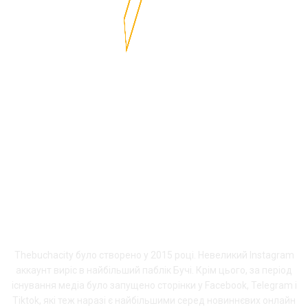
ПРО THEBUCHACITY
Thebuchacity було створено у 2015 році. Невеликий Instagram
аккаунт виріс в найбільший паблік Бучі. Крім цього, за період
існування медіа було запущено сторінки у Facebook, Telegram і
Tiktok, які теж наразі є найбільшими серед новиннєвих онлайн