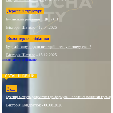
Державні структури
Бучанський районний ТЦК та СП
Вікторія Шатило
-
12.04.2026
Волонтерські ініціативи
Куди або кому віддати непотрібні речі у гарному стані?
Вікторія Шатило
-
15.12.2025
завантажити більше
ОСТАННІ НОВИНИ
Буча
Бучанці можуть долучитися до формування зеленої політики громад
Вікторія Кондратюк
-
06.08.2026