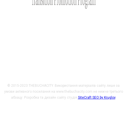
Сайт розроблено за фінансової підтримки Міністерства
закордонних справ Чеської Республіки у рамках Transition
Promotion Program. Погляди, викладені на цьому ресурсі,
належать авторам і не відображають офіційну позицію МЗС
Чеської Республіки.
© 2015-2023 THEBUCHACITY. Використання матеріалів сайту лише за
умови активного посилання на www.thebuchacity.com не нижче третього
абзацу. Розробка та дизайн сайту студія
SiteCraft SEO by Kruglov
.