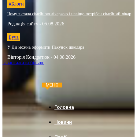
#Блоги
Чому я стала сімейною лікаркою і навіщо потрібен сімейний лікар
Редакція сайту
-
05.08.2026
Буча
У Дії можна оформити Пакунок школяра
Вікторія Кондратюк
-
04.08.2026
завантажити більше
МЕНЮ
Головна
Новини