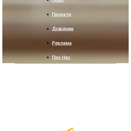
Події
Проєкти
Довідник
Реклама
Про Нас