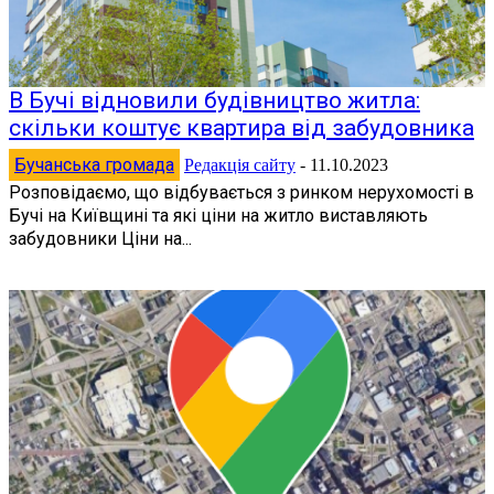
В Бучі відновили будівництво житла:
скільки коштує квартира від забудовника
Бучанська громада
Редакція сайту
-
11.10.2023
Розповідаємо, що відбувається з ринком нерухомості в
Бучі на Київщині та які ціни на житло виставляють
забудовники Ціни на...