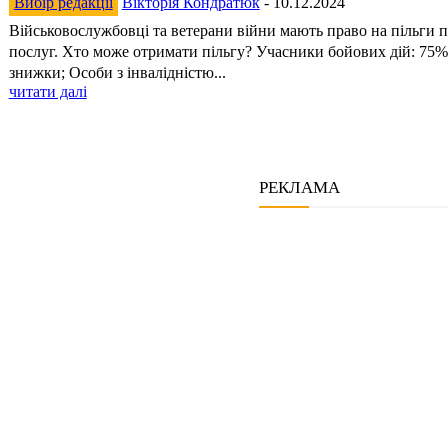
Вибір редакції
Вікторія Кондратюк
-
10.12.2024
Військовослужбовці та ветерани війни мають право на пільги 
послуг. Хто може отримати пільгу? Учасники бойових дій: 75% знижки; Учасники війни: 50%
знижки; Особи з інвалідністю...
читати далі
РЕКЛАМА