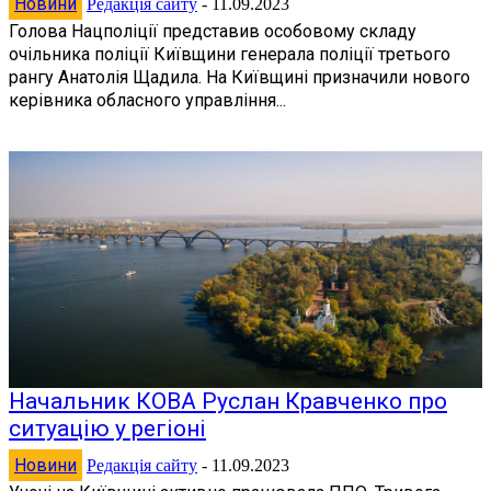
Новини
Редакція сайту
-
11.09.2023
Голова Нацполіції представив особовому складу
очільника поліції Київщини генерала поліції третього
рангу Анатолія Щадила. На Київщині призначили нового
керівника обласного управління...
Начальник КОВА Руслан Кравченко про
ситуацію у регіоні
Новини
Редакція сайту
-
11.09.2023