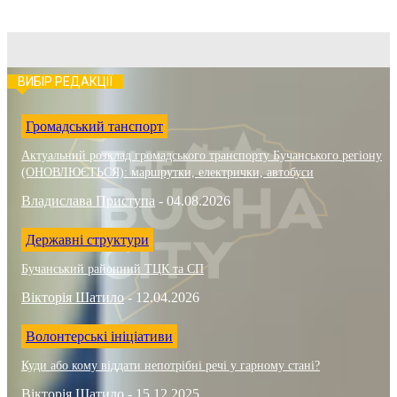
ВИБІР РЕДАКЦІЇ
Громадський танспорт
Актуальний розклад громадського транспорту Бучанського регіону
(ОНОВЛЮЄТЬСЯ): маршрутки, електрички, автобуси
Владислава Приступа
-
04.08.2026
Державні структури
Бучанський районний ТЦК та СП
Вікторія Шатило
-
12.04.2026
Волонтерські ініціативи
Куди або кому віддати непотрібні речі у гарному стані?
Вікторія Шатило
-
15.12.2025