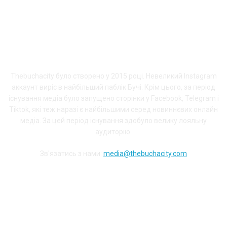
ПРО THEBUCHACITY
Thebuchacity було створено у 2015 році. Невеликий Instagram
аккаунт виріс в найбільший паблік Бучі. Крім цього, за період
існування медіа було запущено сторінки у Facebook, Telegram і
Tiktok, які теж наразі є найбільшими серед новиннєвих онлайн
медіа. За цей період існування здобуло велику лояльну
аудиторію.
Зв'язатись з нами:
media@thebuchacity.com
Долучайся до наших соціальних мереж