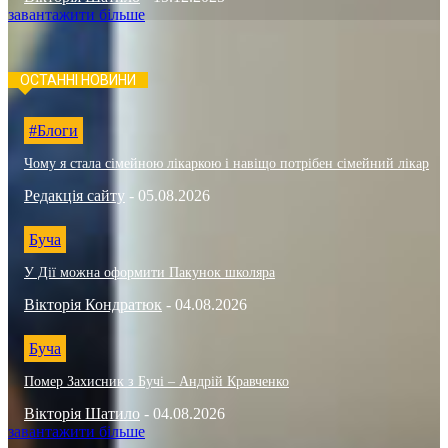
завантажити більше
ОСТАННІ НОВИНИ
#Блоги
Чому я стала сімейною лікаркою і навіщо потрібен сімейний лікар
Редакція сайту
-
05.08.2026
Буча
У Дії можна оформити Пакунок школяра
Вікторія Кондратюк
-
04.08.2026
Буча
Помер Захисник з Бучі – Андрій Кравченко
Вікторія Шатило
-
04.08.2026
завантажити більше