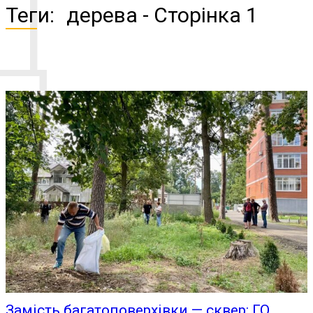
Д
Теги:
дерева
- Сторінка 1
Замість багатоповерхівки — сквер: ГО