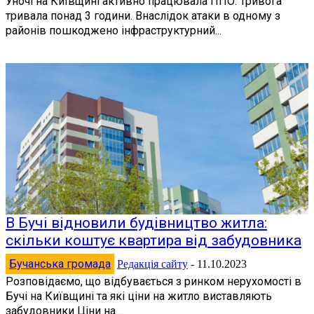
Уночі на Київщині активно працювала ППО. Тривога
тривала понад 3 години. Внаслідок атаки в одному з
районів пошкоджено інфраструктурний...
В Бучі відновили будівництво житла:
скільки коштує квартира від забудовника
Бучанська громада
Редакція сайту
-
11.10.2023
Розповідаємо, що відбувається з ринком нерухомості в
Бучі на Київщині та які ціни на житло виставляють
забудовники Ціни на...