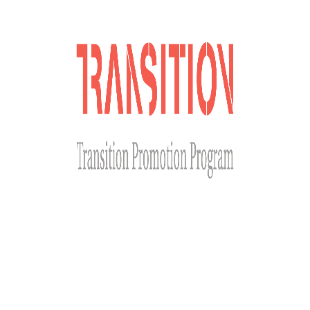
Сайт розроблено за фінансової підтримки Міністерства
закордонних справ Чеської Республіки у рамках Transition
Promotion Program. Погляди, викладені на цьому ресурсі,
належать авторам і не відображають офіційну позицію МЗС
Чеської Республіки.