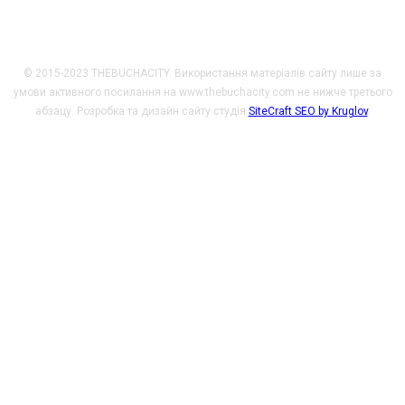
© 2015-2023 THEBUCHACITY. Використання матеріалів сайту лише за
умови активного посилання на www.thebuchacity.com не нижче третього
абзацу. Розробка та дизайн сайту студія
SiteCraft SEO by Kruglov
.