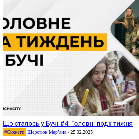
Що сталось у Бучі #4: Головні події тижня
#Сюжети
Шерстюк Марʼяна
-
25.02.2025