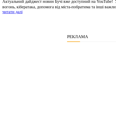
Актуальний дайджест новин Бучі вже доступний на YouTube! У цьому випуску: Вифлеємський
вогонь, кібератака, допомога від міста-побратима та інші важливі
читати далі
РЕКЛАМА