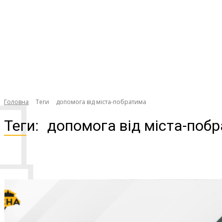
Д
Головна
Теги
допомога від міста-побратима
Теги:
допомога від міста-поб