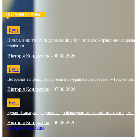
ОСТАННІ НОВИНИ
Буча
Пільги, виплати та підтримка: як у Бучі працює Управління соціальн
політики
Вікторія Кондратюк
-
08.08.2026
Буча
Ветеранів запрошують до освітньо-грантової програми «Траєкторія 3
Вікторія Кондратюк
-
07.08.2026
Буча
Бучанці можуть долучитися до формування зеленої політики громад
Вікторія Кондратюк
-
06.08.2026
завантажити більше