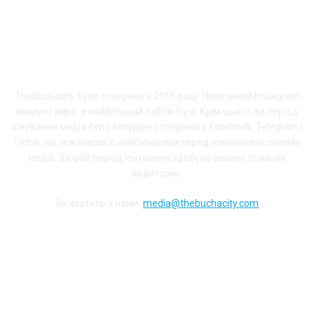
ПРО THEBUCHACITY
Thebuchacity було створено у 2015 році. Невеликий Instagram
аккаунт виріс в найбільший паблік Бучі. Крім цього, за період
існування медіа було запущено сторінки у Facebook, Telegram і
Tiktok, які теж наразі є найбільшими серед новиннєвих онлайн
медіа. За цей період існування здобуло велику лояльну
аудиторію.
Зв'язатись з нами:
media@thebuchacity.com
Долучайся до наших соціальних мереж