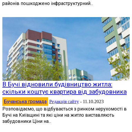
районів пошкоджено інфраструктурний...
В Бучі відновили будівництво житла:
скільки коштує квартира від забудовника
Бучанська громада
Редакція сайту
-
11.10.2023
Розповідаємо, що відбувається з ринком нерухомості в
Бучі на Київщині та які ціни на житло виставляють
забудовники Ціни на...