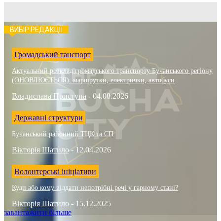
ВИБІР РЕДАКЦІЇ
Громадський танспорт
Актуальний розклад громадського транспорту Бучанського регіону
(ОНОВЛЮЄТЬСЯ): маршрутки, електрички, автобуси
Владислава Приступа
-
04.08.2026
Державні структури
Бучанський районний ТЦК та СП
Вікторія Шатило
-
12.04.2026
Волонтерські ініціативи
Куди або кому віддати непотрібні речі у гарному стані?
Вікторія Шатило
-
15.12.2025
завантажити більше