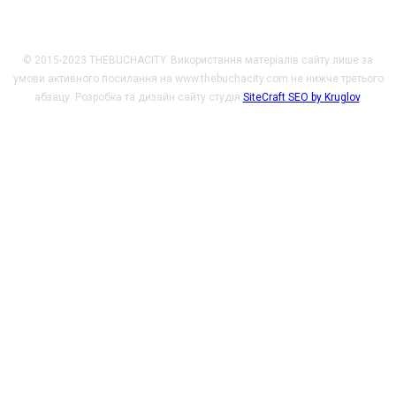
© 2015-2023 THEBUCHACITY. Використання матеріалів сайту лише за
умови активного посилання на www.thebuchacity.com не нижче третього
абзацу. Розробка та дизайн сайту студія
SiteCraft SEO by Kruglov
.