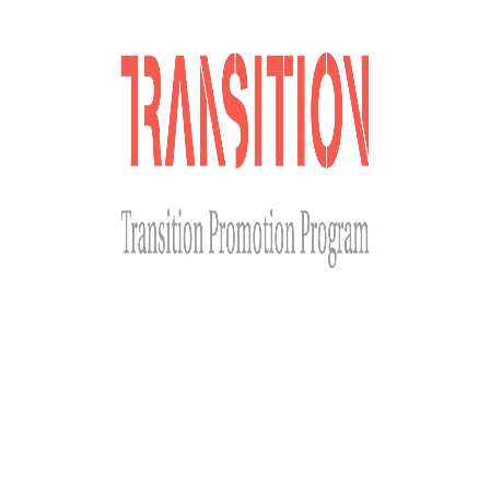
Сайт розроблено за фінансової підтримки Міністерства
закордонних справ Чеської Республіки у рамках Transition
Promotion Program. Погляди, викладені на цьому ресурсі,
належать авторам і не відображають офіційну позицію МЗС
Чеської Республіки.