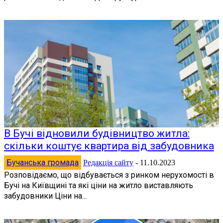
В Бучі відновили будівництво житла:
скільки коштує квартира від забудовника
Бучанська громада
Редакція сайту
-
11.10.2023
Розповідаємо, що відбувається з ринком нерухомості в
Бучі на Київщині та які ціни на житло виставляють
забудовники Ціни на...