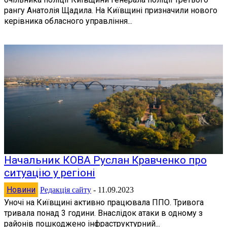
рангу Анатолія Щадила. На Київщині призначили нового
керівника обласного управління...
Начальник КОВА Руслан Кравченко про
ситуацію у регіоні
Новини
Редакція сайту
-
11.09.2023
Уночі на Київщині активно працювала ППО. Тривога
тривала понад 3 години. Внаслідок атаки в одному з
районів пошкоджено інфраструктурний...