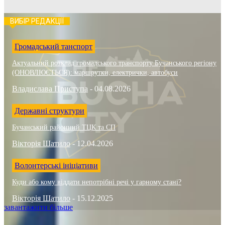
ВИБІР РЕДАКЦІЇ
Громадський танспорт
Актуальний розклад громадського транспорту Бучанського регіону
(ОНОВЛЮЄТЬСЯ): маршрутки, електрички, автобуси
Владислава Приступа
-
04.08.2026
Державні структури
Бучанський районний ТЦК та СП
Вікторія Шатило
-
12.04.2026
Волонтерські ініціативи
Куди або кому віддати непотрібні речі у гарному стані?
Вікторія Шатило
-
15.12.2025
завантажити більше