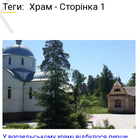
Х
Теги:
Храм
- Сторінка 1
У ворзельському храмі відбулося перше