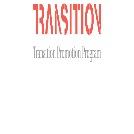
Сайт розроблено за фінансової підтримки Міністерства
закордонних справ Чеської Республіки у рамках Transition
Promotion Program. Погляди, викладені на цьому ресурсі,
належать авторам і не відображають офіційну позицію МЗС
Чеської Республіки.