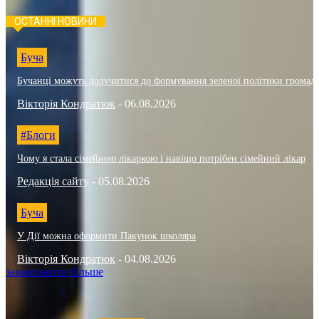
ОСТАННІ НОВИНИ
Буча
Бучанці можуть долучитися до формування зеленої політики громад
Вікторія Кондратюк
-
06.08.2026
#Блоги
Чому я стала сімейною лікаркою і навіщо потрібен сімейний лікар
Редакція сайту
-
05.08.2026
Буча
У Дії можна оформити Пакунок школяра
Вікторія Кондратюк
-
04.08.2026
завантажити більше