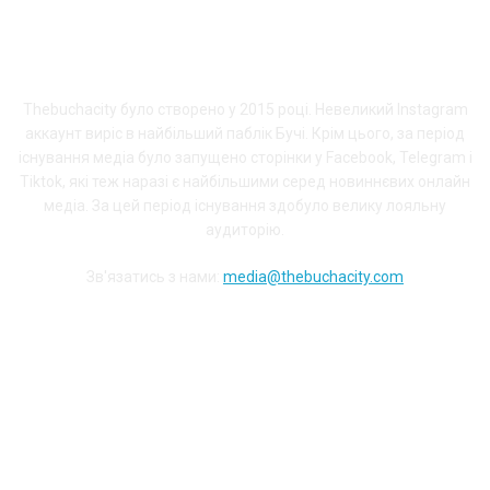
ПРО THEBUCHACITY
Thebuchacity було створено у 2015 році. Невеликий Instagram
аккаунт виріс в найбільший паблік Бучі. Крім цього, за період
існування медіа було запущено сторінки у Facebook, Telegram і
Tiktok, які теж наразі є найбільшими серед новиннєвих онлайн
медіа. За цей період існування здобуло велику лояльну
аудиторію.
Зв'язатись з нами:
media@thebuchacity.com
Долучайся до наших соціальних мереж