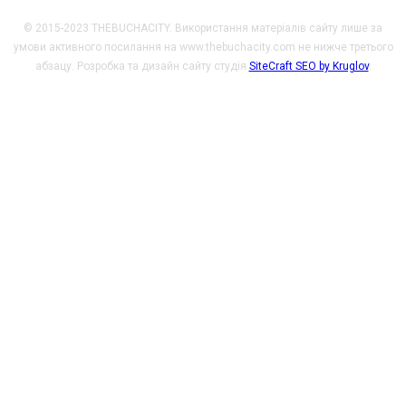
© 2015-2023 THEBUCHACITY. Використання матеріалів сайту лише за
умови активного посилання на www.thebuchacity.com не нижче третього
абзацу. Розробка та дизайн сайту студія
SiteCraft SEO by Kruglov
.