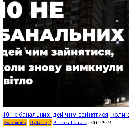
10 не банальних ідей чим зайнятися, коли 
Ексклюзив
Публікації
Вікторія Шатило
-
30.09.2023