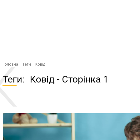
К
Головна
Теги
Ковід
Теги:
Ковід
- Сторінка 1