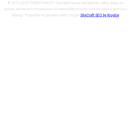
© 2015-2023 THEBUCHACITY. Використання матеріалів сайту лише за
умови активного посилання на www.thebuchacity.com не нижче третього
абзацу. Розробка та дизайн сайту студія
SiteCraft SEO by Kruglov
.