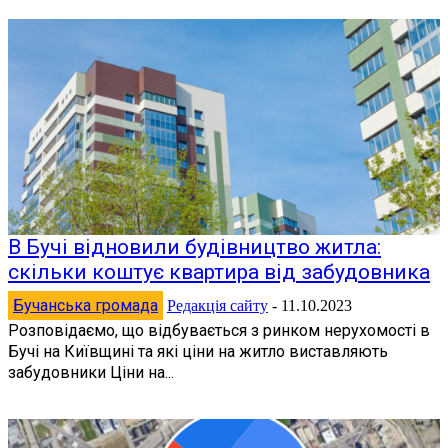
В Бучі відновили будівництво житла:
скільки коштує квартира від забудовника
Бучанська громада
Редакція сайту
-
11.10.2023
Розповідаємо, що відбувається з ринком нерухомості в
Бучі на Київщині та які ціни на житло виставляють
забудовники Ціни на...