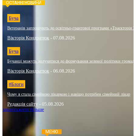
ОСТАННІ НОВИНИ
Буча
Ветеранів запрошують до освітньо-грантової програми «Траєкторія 3
Вікторія Кондратюк
-
07.08.2026
Буча
Бучанці можуть долучитися до формування зеленої політики громад
Вікторія Кондратюк
-
06.08.2026
#Блоги
Чому я стала сімейною лікаркою і навіщо потрібен сімейний лікар
Редакція сайту
-
05.08.2026
завантажити більше
МЕНЮ