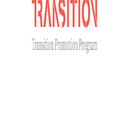
Сайт розроблено за фінансової підтримки Міністерства
закордонних справ Чеської Республіки у рамках Transition
Promotion Program. Погляди, викладені на цьому ресурсі,
належать авторам і не відображають офіційну позицію МЗС
Чеської Республіки.