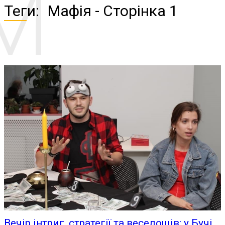
М
Теги:
Мафія
- Сторінка 1
Вечір інтриг, стратегії та веселощів: у Бучі