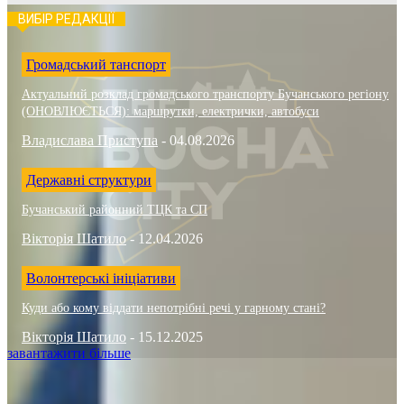
ВИБІР РЕДАКЦІЇ
Громадський танспорт
Актуальний розклад громадського транспорту Бучанського регіону
(ОНОВЛЮЄТЬСЯ): маршрутки, електрички, автобуси
Владислава Приступа
-
04.08.2026
Державні структури
Бучанський районний ТЦК та СП
Вікторія Шатило
-
12.04.2026
Волонтерські ініціативи
Куди або кому віддати непотрібні речі у гарному стані?
Вікторія Шатило
-
15.12.2025
завантажити більше