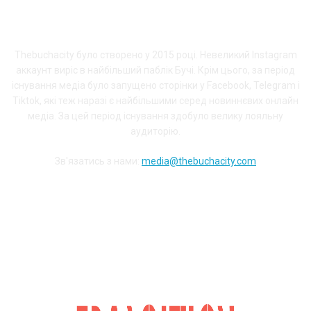
ПРО THEBUCHACITY
Thebuchacity було створено у 2015 році. Невеликий Instagram
аккаунт виріс в найбільший паблік Бучі. Крім цього, за період
існування медіа було запущено сторінки у Facebook, Telegram і
Tiktok, які теж наразі є найбільшими серед новиннєвих онлайн
медіа. За цей період існування здобуло велику лояльну
аудиторію.
Зв'язатись з нами:
media@thebuchacity.com
Долучайся до наших соціальних мереж