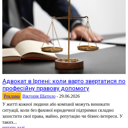
Адвокат в Ірпені: коли варто звертатися по
професійну правову допомогу
Реклама
Вікторія Шатило
-
29.06.2026
У житті кожної людини або компанії можуть виникати
ситуації, коли без фахової юридичної підтримки складно
захистити свої права, майно, репутацію чи бізнес-інтереси. У
таких...
читати далі