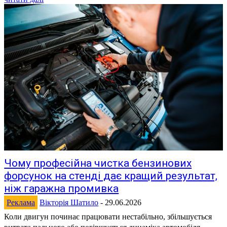
Чому професійна чистка бензинових
форсунок на стенді дає кращий результат,
ніж гаражна промивка
Реклама
Вікторія Шатило
-
29.06.2026
Коли двигун починає працювати нестабільно, збільшується