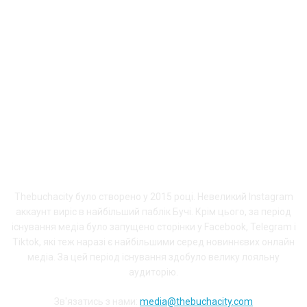
ПРО THEBUCHACITY
Thebuchacity було створено у 2015 році. Невеликий Instagram
аккаунт виріс в найбільший паблік Бучі. Крім цього, за період
існування медіа було запущено сторінки у Facebook, Telegram і
Tiktok, які теж наразі є найбільшими серед новиннєвих онлайн
медіа. За цей період існування здобуло велику лояльну
аудиторію.
Зв'язатись з нами:
media@thebuchacity.com