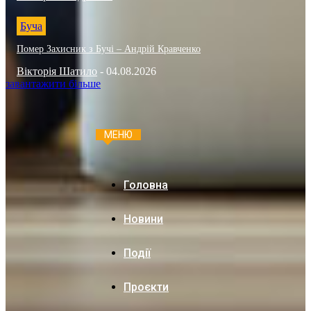
Буча
Помер Захисник з Бучі – Андрій Кравченко
Вікторія Шатило
-
04.08.2026
завантажити більше
МЕНЮ
Головна
Новини
Події
Проєкти