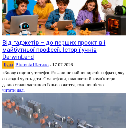
Від гаджетів – до перших проєктів і
майбутньої професії. Історії учнів
DarwinLand
Буча
Вікторія Шатило
-
17.07.2026
«Знову сидиш у телефоні?» – чи не найпоширеніша фраза, яку
сьогодні чують діти. Смартфони, планшети й комп'ютери
давно стали частиною їхнього життя, тож повністю...
читати далі