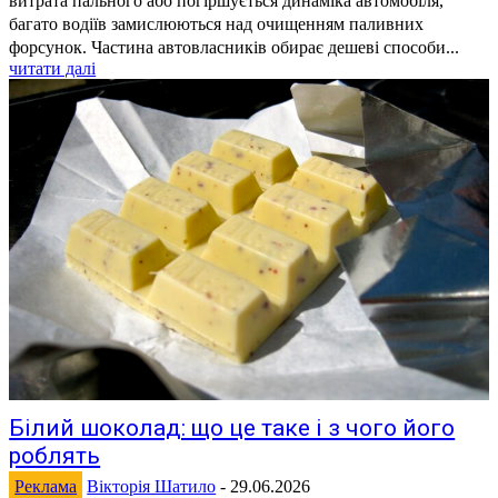
витрата пального або погіршується динаміка автомобіля,
багато водіїв замислюються над очищенням паливних
форсунок. Частина автовласників обирає дешеві способи...
читати далі
Білий шоколад: що це таке і з чого його
роблять
Реклама
Вікторія Шатило
-
29.06.2026