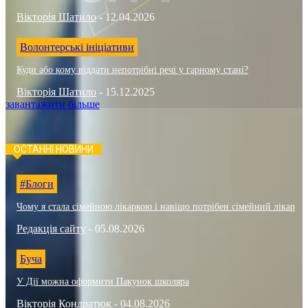
Вікторія Шатило
-
12.04.2026
Волонтерські ініціативи
Куди або кому віддати непотрібні речі у гарному стані?
Вікторія Шатило
-
15.12.2025
завантажити більше
ОСТАННІ НОВИНИ
#Блоги
Чому я стала сімейною лікаркою і навіщо потрібен сімейний лікар
Редакція сайту
-
05.08.2026
Буча
У Дії можна оформити Пакунок школяра
Вікторія Кондратюк
-
04.08.2026