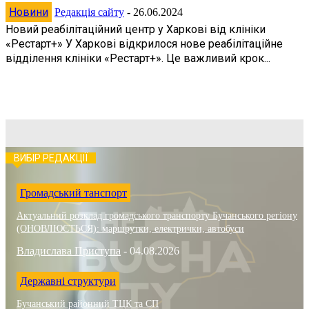
Новини
Редакція сайту
-
26.06.2024
Новий реабілітаційний центр у Харкові від клініки
«Рестарт+» У Харкові відкрилося нове реабілітаційне
відділення клініки «Рестарт+». Це важливий крок...
ВИБІР РЕДАКЦІЇ
Громадський танспорт
Актуальний розклад громадського транспорту Бучанського регіону
(ОНОВЛЮЄТЬСЯ): маршрутки, електрички, автобуси
Владислава Приступа
-
04.08.2026
Державні структури
Бучанський районний ТЦК та СП