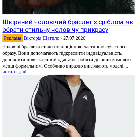
Шкіряний чоловічий браслет з сріблом: як
обрати стильну чоловічу прикрасу
Реклама
Вікторія Шатило
-
27.07.2026
Чоловічі браслети стали повноцінною частиною сучасного
образу. Вони допомагають підкреслити індивідуальність,
доповнити повсякденний одяг або зробити діловий комплект
менш формальним. Особливо виразно виглядають моделі,...
читати далі