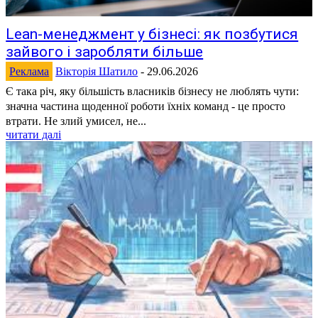
Lean-менеджмент у бізнесі: як позбутися
зайвого і заробляти більше
Реклама
Вікторія Шатило
-
29.06.2026
Є така річ, яку більшість власників бізнесу не люблять чути:
значна частина щоденної роботи їхніх команд - це просто
втрати. Не злий умисел, не...
читати далі