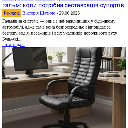
гальм: коли потрібна реставрація супортів
Реклама
Вікторія Шатило
-
29.06.2026
Гальмівна система — одна з найважливіших у будь-якому
автомобілі, адже саме вона безпосередньо відповідає за
безпеку водія, пасажирів і всіх учасників дорожнього руху.
Будь-які...
читати далі