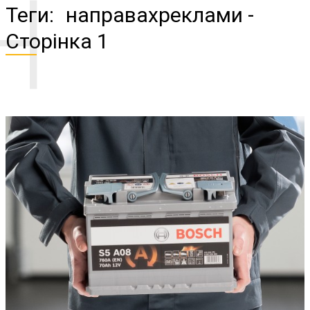
Н
Теги:
направахреклами
-
Сторінка 1