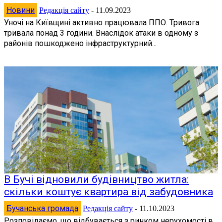
Новини
Редакція сайту
-
11.09.2023
Уночі на Київщині активно працювала ППО. Тривога
тривала понад 3 години. Внаслідок атаки в одному з
районів пошкоджено інфраструктурний...
В Бучі відновили будівництво житла:
скільки коштує квартира від забудовника
Бучанська громада
Редакція сайту
-
11.10.2023
Розповідаємо, що відбувається з ринком нерухомості в