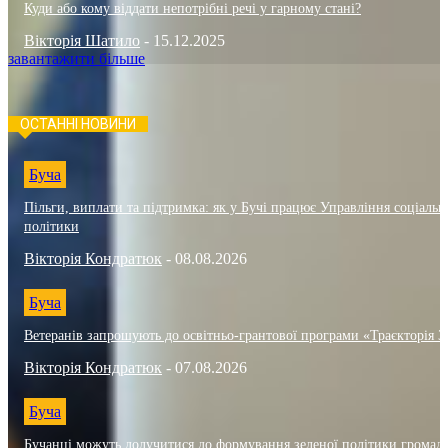
Куди або кому віддати непотрібні речі у гарному стані?
Вікторія Шатило
-
15.12.2025
завантажити більше
ОСТАННІ НОВИНИ
Буча
Пільги, виплати та підтримка: як у Бучі працює Управління соціальн
політики
Вікторія Кондратюк
-
08.08.2026
Буча
Ветеранів запрошують до освітньо-грантової програми «Траєкторія 3
Вікторія Кондратюк
-
07.08.2026
Буча
Бучанці можуть долучитися до формування зеленої політики громад