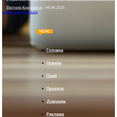
Вікторія Кондратюк
-
06.08.2026
завантажити більше
МЕНЮ
Головна
Новини
Події
Проєкти
Довідник
Реклама