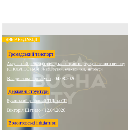
ВИБІР РЕДАКЦІЇ
Громадський танспорт
Актуальний розклад громадського транспорту Бучанського регіону
(ОНОВЛЮЄТЬСЯ): маршрутки, електрички, автобуси
Владислава Приступа
-
04.08.2026
Державні структури
Бучанський районний ТЦК та СП
Вікторія Шатило
-
12.04.2026
Волонтерські ініціативи