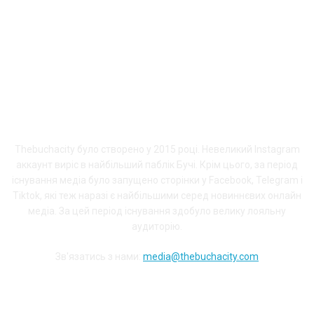
ПРО THEBUCHACITY
Thebuchacity було створено у 2015 році. Невеликий Instagram
аккаунт виріс в найбільший паблік Бучі. Крім цього, за період
існування медіа було запущено сторінки у Facebook, Telegram і
Tiktok, які теж наразі є найбільшими серед новиннєвих онлайн
медіа. За цей період існування здобуло велику лояльну
аудиторію.
Зв'язатись з нами:
media@thebuchacity.com