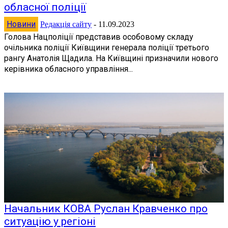
обласної поліції
Новини
Редакція сайту
-
11.09.2023
Голова Нацполіції представив особовому складу
очільника поліції Київщини генерала поліції третього
рангу Анатолія Щадила. На Київщині призначили нового
керівника обласного управління...
Начальник КОВА Руслан Кравченко про
ситуацію у регіоні