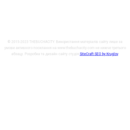
Promotion Program. Погляди, викладені на цьому ресурсі,
належать авторам і не відображають офіційну позицію МЗС
Чеської Республіки.
© 2015-2023 THEBUCHACITY. Використання матеріалів сайту лише за
умови активного посилання на www.thebuchacity.com не нижче третього
абзацу. Розробка та дизайн сайту студія
SiteCraft SEO by Kruglov
.