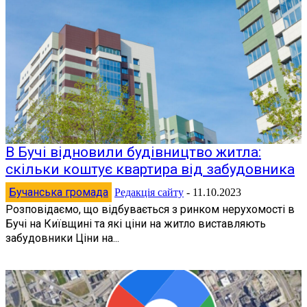
В Бучі відновили будівництво житла:
скільки коштує квартира від забудовника
Бучанська громада
Редакція сайту
-
11.10.2023
Розповідаємо, що відбувається з ринком нерухомості в
Бучі на Київщині та які ціни на житло виставляють
забудовники Ціни на...