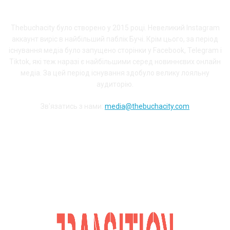
ПРО THEBUCHACITY
Thebuchacity було створено у 2015 році. Невеликий Instagram
аккаунт виріс в найбільший паблік Бучі. Крім цього, за період
існування медіа було запущено сторінки у Facebook, Telegram і
Tiktok, які теж наразі є найбільшими серед новиннєвих онлайн
медіа. За цей період існування здобуло велику лояльну
аудиторію.
Зв'язатись з нами:
media@thebuchacity.com
Долучайся до наших соціальних мереж