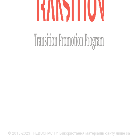
Сайт розроблено за фінансової підтримки Міністерства
закордонних справ Чеської Республіки у рамках Transition
Promotion Program. Погляди, викладені на цьому ресурсі,
належать авторам і не відображають офіційну позицію МЗС
Чеської Республіки.
© 2015-2023 THEBUCHACITY. Використання матеріалів сайту лише за