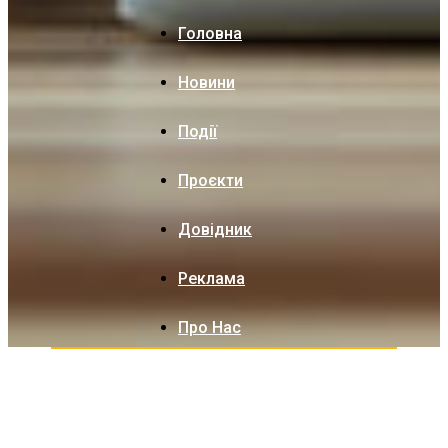
Головна
Новини
Події
Проєкти
Довідник
Реклама
Про Нас