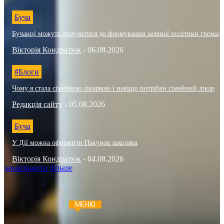
Буча
Бучанці можуть долучитися до формування зеленої політики громад
Вікторія Кондратюк
-
06.08.2026
#Блоги
Чому я стала сімейною лікаркою і навіщо потрібен сімейний лікар
Редакція сайту
-
05.08.2026
Буча
У Дії можна оформити Пакунок школяра
Вікторія Кондратюк
-
04.08.2026
завантажити більше
МЕНЮ