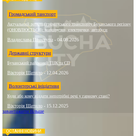
Громадський танспорт
Актуальний розклад громадського транспорту Бучанського регіону
(ОНОВЛЮЄТЬСЯ): маршрутки, електрички, автобуси
Владислава Приступа
-
04.08.2026
Державні структури
Бучанський районний ТЦК та СП
Вікторія Шатило
-
12.04.2026
Волонтерські ініціативи
Куди або кому віддати непотрібні речі у гарному стані?
Вікторія Шатило
-
15.12.2025
завантажити більше
ОСТАННІ НОВИНИ