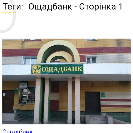
О
Теги:
Ощадбанк
- Сторінка 1
Ощадбанк