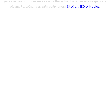
умови активного посилання на www.thebuchacity.com не нижче третього
абзацу. Розробка та дизайн сайту студія
SiteCraft SEO by Kruglov
.