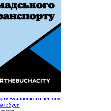
рту Бучанського регіону
автобуси