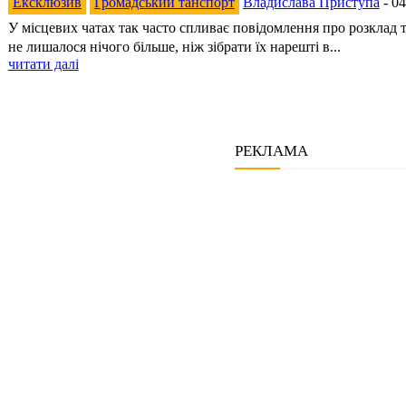
Ексклюзив
Громадський танспорт
Владислава Приступа
-
04
У місцевих чатах так часто спливає повідомлення про розклад 
не лишалося нічого більше, ніж зібрати їх нарешті в...
читати далі
РЕКЛАМА