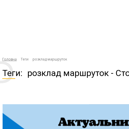
Р
Головна
Теги
розклад маршруток
Теги:
розклад маршруток
- Ст