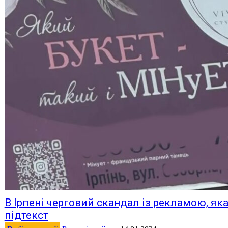
В Ірпені черговий скандал із рекламою, як
підтекст