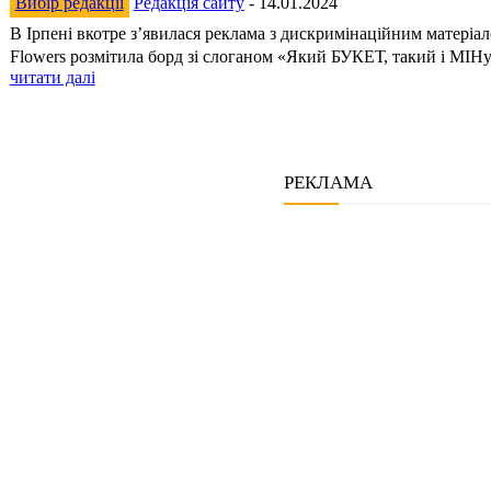
Вибір редакції
Редакція сайту
-
14.01.2024
В Ірпені вкотре з’явилася реклама з дискримінаційним матеріа
Flowers розмітила борд зі слоганом «Який БУКЕТ, такий і МІНу
читати далі
РЕКЛАМА