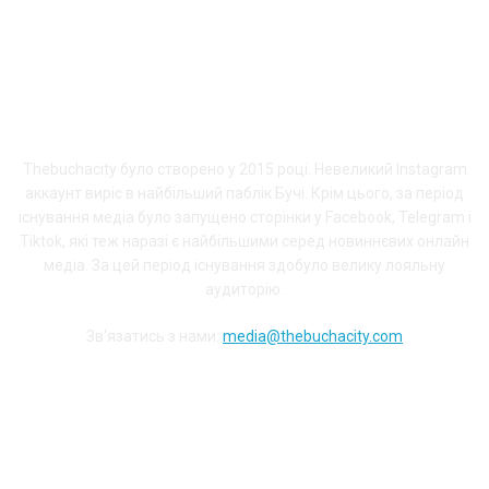
ПРО THEBUCHACITY
Thebuchacity було створено у 2015 році. Невеликий Instagram
аккаунт виріс в найбільший паблік Бучі. Крім цього, за період
існування медіа було запущено сторінки у Facebook, Telegram і
Tiktok, які теж наразі є найбільшими серед новиннєвих онлайн
медіа. За цей період існування здобуло велику лояльну
аудиторію.
Зв'язатись з нами:
media@thebuchacity.com
Долучайся до наших соціальних мереж