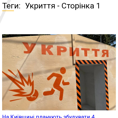
У
Теги:
Укриття
- Сторінка 1
На Київщині планують збудувати 4