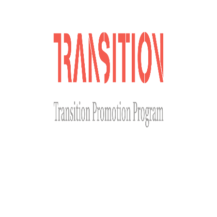
Сайт розроблено за фінансової підтримки Міністерства
закордонних справ Чеської Республіки у рамках Transition
Promotion Program. Погляди, викладені на цьому ресурсі,
належать авторам і не відображають офіційну позицію МЗС
Чеської Республіки.