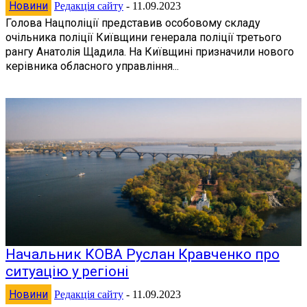
Новини
Редакція сайту
-
11.09.2023
Голова Нацполіції представив особовому складу
очільника поліції Київщини генерала поліції третього
рангу Анатолія Щадила. На Київщині призначили нового
керівника обласного управління...
Начальник КОВА Руслан Кравченко про
ситуацію у регіоні
Новини
Редакція сайту
-
11.09.2023