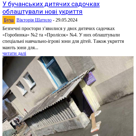
У бучанських дитячих садочках
облаштували нові укриття
Буча
Вікторія Шатило
-
29.05.2024
Безпечні простори з’явилися у двох дитячих садочках
«Горобинка» №2 та «Пролісок» №4. У них облаштували
спеціальні навчально-ігрові зони для дітей. Також укриття
мають зони для...
читати далі