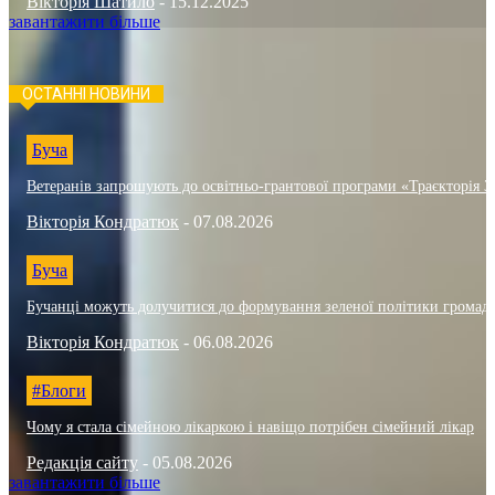
Вікторія Шатило
-
15.12.2025
завантажити більше
ОСТАННІ НОВИНИ
Буча
Ветеранів запрошують до освітньо-грантової програми «Траєкторія 3
Вікторія Кондратюк
-
07.08.2026
Буча
Бучанці можуть долучитися до формування зеленої політики громад
Вікторія Кондратюк
-
06.08.2026
#Блоги
Чому я стала сімейною лікаркою і навіщо потрібен сімейний лікар
Редакція сайту
-
05.08.2026
завантажити більше