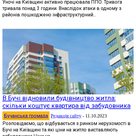
Уночі на Київщині активно працювала ППО. Тривога
тривала понад 3 години. Внаслідок атаки в одному з
районів пошкоджено інфраструктурний...
В Бучі відновили будівництво житла:
скільки коштує квартира від забудовника
Бучанська громада
Редакція сайту
-
11.10.2023
Розповідаємо, що відбувається з ринком нерухомості в
Бучі на Київщині та які ціни на житло виставляють