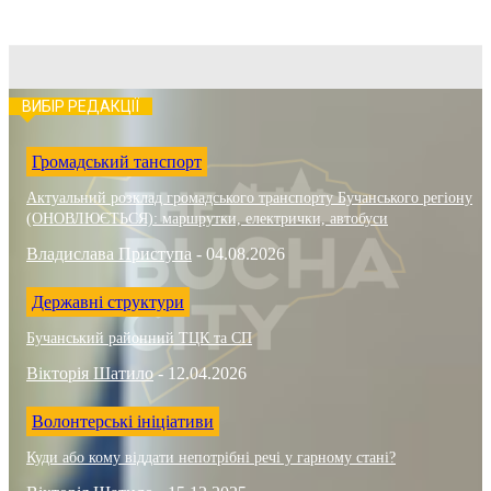
ВИБІР РЕДАКЦІЇ
Громадський танспорт
Актуальний розклад громадського транспорту Бучанського регіону
(ОНОВЛЮЄТЬСЯ): маршрутки, електрички, автобуси
Владислава Приступа
-
04.08.2026
Державні структури
Бучанський районний ТЦК та СП
Вікторія Шатило
-
12.04.2026
Волонтерські ініціативи
Куди або кому віддати непотрібні речі у гарному стані?