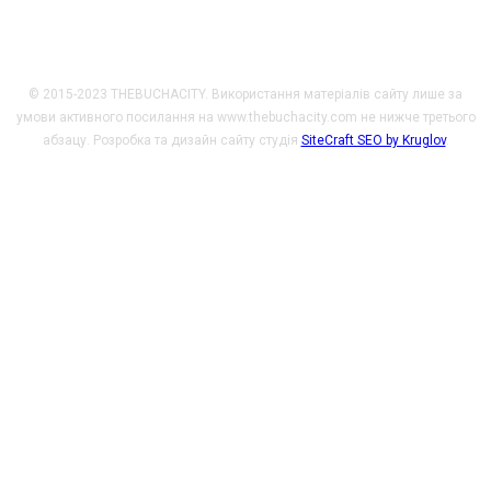
© 2015-2023 THEBUCHACITY. Використання матеріалів сайту лише за
умови активного посилання на www.thebuchacity.com не нижче третього
абзацу. Розробка та дизайн сайту студія
SiteCraft SEO by Kruglov
.