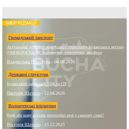
ВИБІР РЕДАКЦІЇ
Громадський танспорт
Актуальний розклад громадського транспорту Бучанського регіону
(ОНОВЛЮЄТЬСЯ): маршрутки, електрички, автобуси
Владислава Приступа
-
04.08.2026
Державні структури
Бучанський районний ТЦК та СП
Вікторія Шатило
-
12.04.2026
Волонтерські ініціативи
Куди або кому віддати непотрібні речі у гарному стані?
Вікторія Шатило
-
15.12.2025