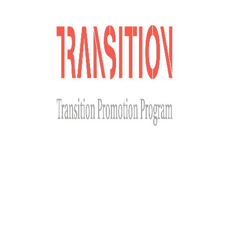
Сайт розроблено за фінансової підтримки Міністерства
закордонних справ Чеської Республіки у рамках Transition
Promotion Program. Погляди, викладені на цьому ресурсі,
належать авторам і не відображають офіційну позицію МЗС
Чеської Республіки.