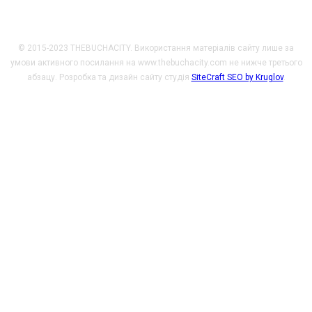
© 2015-2023 THEBUCHACITY. Використання матеріалів сайту лише за
умови активного посилання на www.thebuchacity.com не нижче третього
абзацу. Розробка та дизайн сайту студія
SiteCraft SEO by Kruglov
.