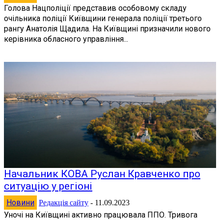
Голова Нацполіції представив особовому складу
очільника поліції Київщини генерала поліції третього
рангу Анатолія Щадила. На Київщині призначили нового
керівника обласного управління...
Начальник КОВА Руслан Кравченко про
ситуацію у регіоні
Новини
Редакція сайту
-
11.09.2023
Уночі на Київщині активно працювала ППО. Тривога