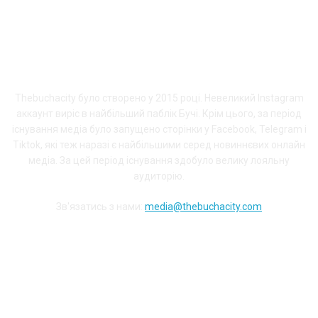
ПРО THEBUCHACITY
Thebuchacity було створено у 2015 році. Невеликий Instagram
аккаунт виріс в найбільший паблік Бучі. Крім цього, за період
існування медіа було запущено сторінки у Facebook, Telegram і
Tiktok, які теж наразі є найбільшими серед новиннєвих онлайн
медіа. За цей період існування здобуло велику лояльну
аудиторію.
Зв'язатись з нами:
media@thebuchacity.com
Долучайся до наших соціальних мереж