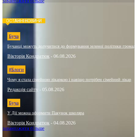
завантажити більше
ОСТАННІ НОВИНИ
Буча
Бучанці можуть долучитися до формування зеленої політики громад
Вікторія Кондратюк
-
06.08.2026
#Блоги
Чому я стала сімейною лікаркою і навіщо потрібен сімейний лікар
Редакція сайту
-
05.08.2026
Буча
У Дії можна оформити Пакунок школяра
Вікторія Кондратюк
-
04.08.2026
завантажити більше