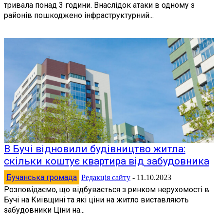
тривала понад 3 години. Внаслідок атаки в одному з
районів пошкоджено інфраструктурний...
В Бучі відновили будівництво житла:
скільки коштує квартира від забудовника
Бучанська громада
Редакція сайту
-
11.10.2023
Розповідаємо, що відбувається з ринком нерухомості в
Бучі на Київщині та які ціни на житло виставляють
забудовники Ціни на...