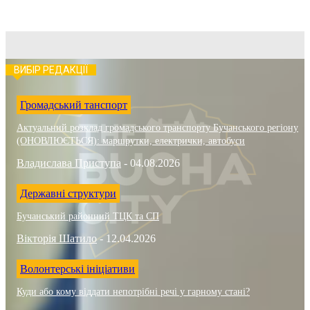
ВИБІР РЕДАКЦІЇ
Громадський танспорт
Актуальний розклад громадського транспорту Бучанського регіону
(ОНОВЛЮЄТЬСЯ): маршрутки, електрички, автобуси
Владислава Приступа
-
04.08.2026
Державні структури
Бучанський районний ТЦК та СП
Вікторія Шатило
-
12.04.2026
Волонтерські ініціативи
Куди або кому віддати непотрібні речі у гарному стані?