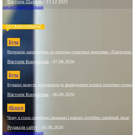
Вікторія Шатило
-
15.12.2025
завантажити більше
ОСТАННІ НОВИНИ
Буча
Ветеранів запрошують до освітньо-грантової програми «Траєкторія 3
Вікторія Кондратюк
-
07.08.2026
Буча
Бучанці можуть долучитися до формування зеленої політики громад
Вікторія Кондратюк
-
06.08.2026
#Блоги
Чому я стала сімейною лікаркою і навіщо потрібен сімейний лікар
Редакція сайту
-
05.08.2026
завантажити більше