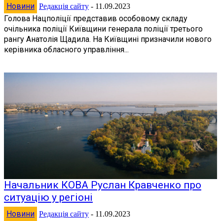
Новини
Редакція сайту
-
11.09.2023
Голова Нацполіції представив особовому складу
очільника поліції Київщини генерала поліції третього
рангу Анатолія Щадила. На Київщині призначили нового
керівника обласного управління...
Начальник КОВА Руслан Кравченко про
ситуацію у регіоні
Новини
Редакція сайту
-
11.09.2023