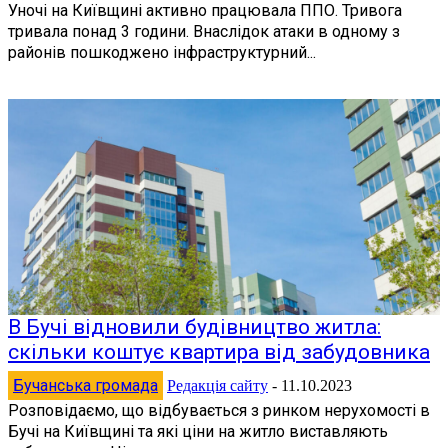
Уночі на Київщині активно працювала ППО. Тривога
тривала понад 3 години. Внаслідок атаки в одному з
районів пошкоджено інфраструктурний...
В Бучі відновили будівництво житла:
скільки коштує квартира від забудовника
Бучанська громада
Редакція сайту
-
11.10.2023
Розповідаємо, що відбувається з ринком нерухомості в
Бучі на Київщині та які ціни на житло виставляють