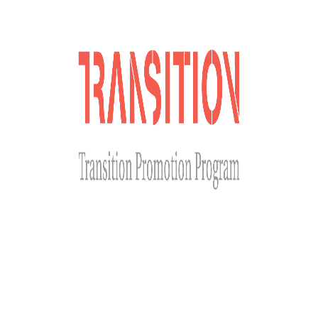
Сайт розроблено за фінансової підтримки Міністерства
закордонних справ Чеської Республіки у рамках Transition
Promotion Program. Погляди, викладені на цьому ресурсі,
належать авторам і не відображають офіційну позицію МЗС
Чеської Республіки.