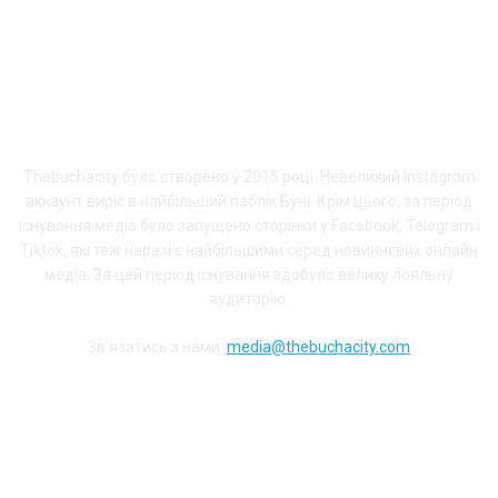
ПРО THEBUCHACITY
Thebuchacity було створено у 2015 році. Невеликий Instagram
аккаунт виріс в найбільший паблік Бучі. Крім цього, за період
існування медіа було запущено сторінки у Facebook, Telegram і
Tiktok, які теж наразі є найбільшими серед новиннєвих онлайн
медіа. За цей період існування здобуло велику лояльну
аудиторію.
Зв'язатись з нами:
media@thebuchacity.com
Долучайся до наших соціальних мереж