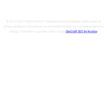
© 2015-2023 THEBUCHACITY. Використання матеріалів сайту лише за
умови активного посилання на www.thebuchacity.com не нижче третього
абзацу. Розробка та дизайн сайту студія
SiteCraft SEO by Kruglov
.