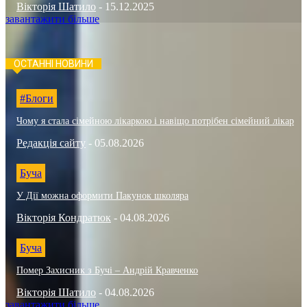
Вікторія Шатило
-
15.12.2025
завантажити більше
ОСТАННІ НОВИНИ
#Блоги
Чому я стала сімейною лікаркою і навіщо потрібен сімейний лікар
Редакція сайту
-
05.08.2026
Буча
У Дії можна оформити Пакунок школяра
Вікторія Кондратюк
-
04.08.2026
Буча
Помер Захисник з Бучі – Андрій Кравченко
Вікторія Шатило
-
04.08.2026
завантажити більше