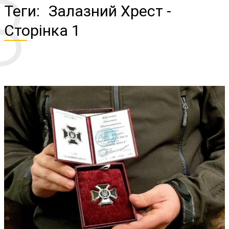
З
Теги:
Залазний Хрест
-
Сторінка 1