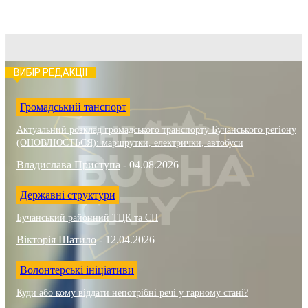
ВИБІР РЕДАКЦІЇ
Громадський танспорт
Актуальний розклад громадського транспорту Бучанського регіону
(ОНОВЛЮЄТЬСЯ): маршрутки, електрички, автобуси
Владислава Приступа
-
04.08.2026
Державні структури
Бучанський районний ТЦК та СП
Вікторія Шатило
-
12.04.2026
Волонтерські ініціативи
Куди або кому віддати непотрібні речі у гарному стані?