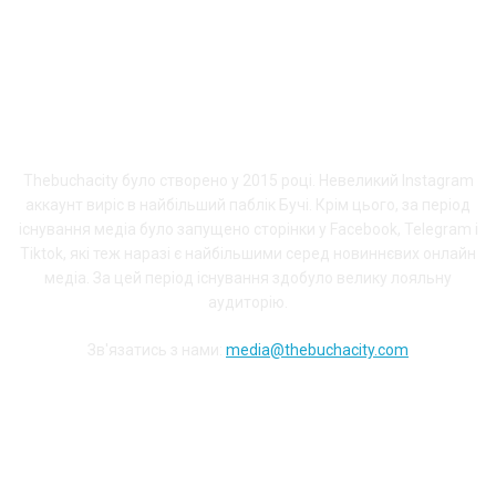
ПРО THEBUCHACITY
Thebuchacity було створено у 2015 році. Невеликий Instagram
аккаунт виріс в найбільший паблік Бучі. Крім цього, за період
існування медіа було запущено сторінки у Facebook, Telegram і
Tiktok, які теж наразі є найбільшими серед новиннєвих онлайн
медіа. За цей період існування здобуло велику лояльну
аудиторію.
Зв'язатись з нами:
media@thebuchacity.com
Долучайся до наших соціальних мереж