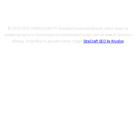
© 2015-2023 THEBUCHACITY. Використання матеріалів сайту лише за
умови активного посилання на www.thebuchacity.com не нижче третього
абзацу. Розробка та дизайн сайту студія
SiteCraft SEO by Kruglov
.