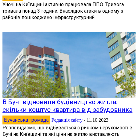
Уночі на Київщині активно працювала ППО. Тривога
тривала понад 3 години. Внаслідок атаки в одному з
районів пошкоджено інфраструктурний...
В Бучі відновили будівництво житла:
скільки коштує квартира від забудовника
Бучанська громада
Редакція сайту
-
11.10.2023
Розповідаємо, що відбувається з ринком нерухомості в
Бучі на Київщині та які ціни на житло виставляють