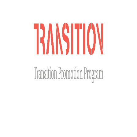
Сайт розроблено за фінансової підтримки Міністерства
закордонних справ Чеської Республіки у рамках Transition
Promotion Program. Погляди, викладені на цьому ресурсі,
належать авторам і не відображають офіційну позицію МЗС
Чеської Республіки.