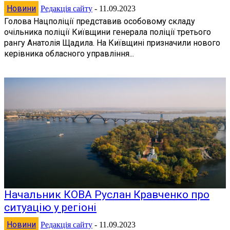
Новини
Редакція сайту
-
11.09.2023
Голова Нацполіції представив особовому складу
очільника поліції Київщини генерала поліції третього
рангу Анатолія Щадила. На Київщині призначили нового
керівника обласного управління...
Начальник КОВА Руслан Кравченко про
ситуацію у регіоні
Новини
Редакція сайту
-
11.09.2023