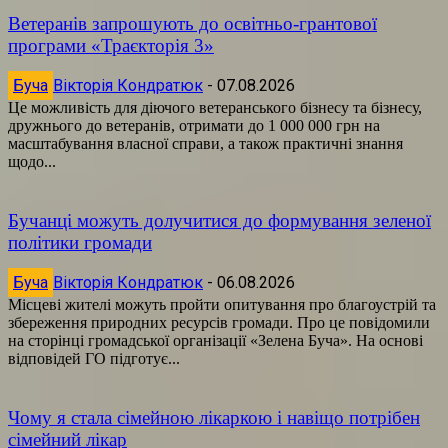
Ветеранів запрошують до освітньо-грантової
програми «Траєкторія 3»
Буча
Вікторія Кондратюк
-
07.08.2026
Це можливість для діючого ветеранського бізнесу та бізнесу,
дружнього до ветеранів, отримати до 1 000 000 грн на
масштабування власної справи, а також практичні знання
щодо...
Бучанці можуть долучитися до формування зеленої
політики громади
Буча
Вікторія Кондратюк
-
06.08.2026
Місцеві жителі можуть пройти опитування про благоустрій та
збереження природних ресурсів громади. Про це повідомили
на сторінці громадської організації «Зелена Буча». На основі
відповідей ГО підготує...
Чому я стала сімейною лікаркою і навіщо потрібен
сімейний лікар