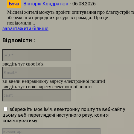
Буча
Вікторія Кондратюк
-
06.08.2026
Місцеві жителі можуть пройти опитування про благоустрій т
збереження природних ресурсів громади. Про це
повідомили...
завантажити більше
Відповісти :
Ім'я:*
введіть тут своє ім'я
E-
mail:*
ви ввели неправильну адресу електронної пошти!
введіть тут свою адресу електронної пошти
сайт:
збережіть моє ім'я, електронну пошту та веб-сайт у
цьому веб-переглядачі наступного разу, коли я
коментуватиму.
коментарі: