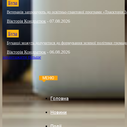
Буча
Ветеранів запрошують до освітньо-грантової програми «Траєкторія 3
Вікторія Кондратюк
-
07.08.2026
Буча
Бучанці можуть долучитися до формування зеленої політики громад
Вікторія Кондратюк
-
06.08.2026
завантажити більше
МЕНЮ
Головна
Новини
Події