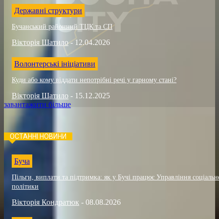
Державні структури
Бучанський районний ТЦК та СП
Вікторія Шатило
-
12.04.2026
Волонтерські ініціативи
Куди або кому віддати непотрібні речі у гарному стані?
Вікторія Шатило
-
15.12.2025
завантажити більше
ОСТАННІ НОВИНИ
Буча
Пільги, виплати та підтримка: як у Бучі працює Управління соціальн
політики
Вікторія Кондратюк
-
08.08.2026