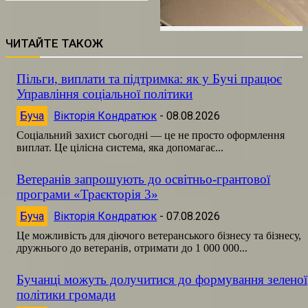
ЧИТАЙТЕ ТАКОЖ
Пільги, виплати та підтримка: як у Бучі працює
Управління соціальної політики
Буча
Вікторія Кондратюк
-
08.08.2026
Соціальний захист сьогодні — це не просто оформлення
виплат. Це цілісна система, яка допомагає...
Ветеранів запрошують до освітньо-грантової
програми «Траєкторія 3»
Буча
Вікторія Кондратюк
-
07.08.2026
Це можливість для діючого ветеранського бізнесу та бізнесу,
дружнього до ветеранів, отримати до 1 000 000...
Бучанці можуть долучитися до формування зеленої
політики громади