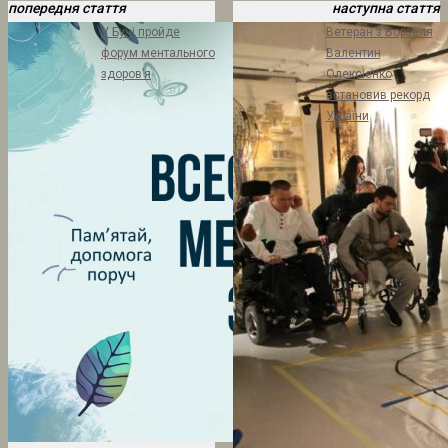
попередня стаття
наступна стаття
У Бучі пройде
Ветеран з Ворзеля
форум ментального
Валентин
здоров’я
Олексієнко
встановив рекорд
України