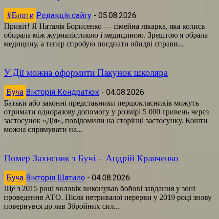
#Блоги
Редакція сайту
-
05.08.2026
Привіт! Я Наталія Борисенко — сімейна лікарка, яка колись
обирала між журналістикою і медициною. Зрештою я обрала
медицину, а тепер спробую поєднати обидві справи...
У Дії можна оформити Пакунок школяра
Буча
Вікторія Кондратюк
-
04.08.2026
Батьки або законні представники першокласників можуть
отримати одноразову допомогу у розмірі 5 000 гривень через
застосунок «Дія», повідомили на сторінці застосунку. Кошти
можна спрямувати на...
Помер Захисник з Бучі – Андрій Кравченко
Буча
Вікторія Шатило
-
04.08.2026
Ще з 2015 році чоловік виконував бойові завдання у зоні
проведення АТО. Після нетривалої перерви у 2019 році знову
повернувся до лав Збройних сил...