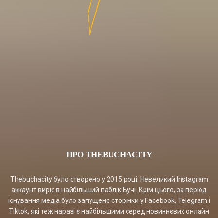
ПРО THEBUCHACITY
Thebuchacity було створено у 2015 році. Невеликий Instagram
аккаунт виріс в найбільший паблік Бучі. Крім цього, за період
існування медіа було запущено сторінки у Facebook, Telegram і
Tiktok, які теж наразі є найбільшими серед новиннєвих онлайн