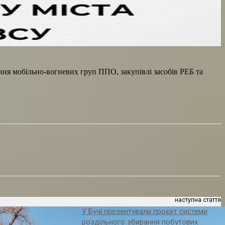
ання мобільно-вогневих груп ППО, закупівлі засобів РЕБ та
наступна стаття
У Бучі презентували проєкт системи
роздільного збирання побутових