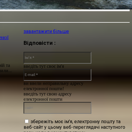
завантажити більше
еної
Відповісти :
Ім'я:*
ій та
введіть тут своє ім'я
 це повідомили...
E-
mail:*
ви ввели неправильну адресу
електронної пошти!
введіть тут свою адресу
електронної пошти
сайт:
збережіть моє ім'я, електронну пошту та
веб-сайт у цьому веб-переглядачі наступного