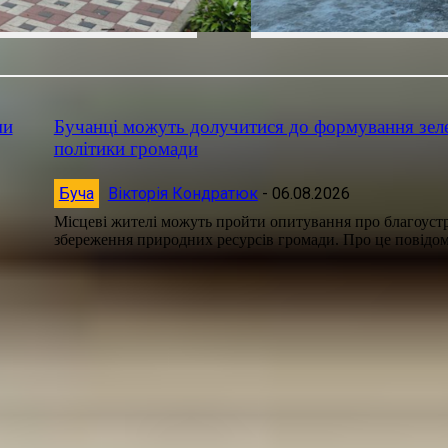
ми
Бучанці можуть долучитися до формування зел
політики громади
Буча
Вікторія Кондратюк
-
06.08.2026
Місцеві жителі можуть пройти опитування про благоустр
збереження природних ресурсів громади. Про