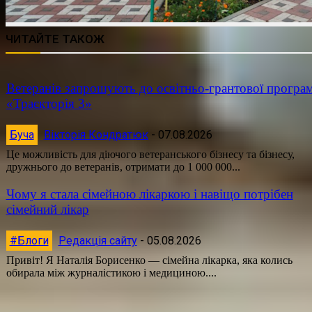
ЧИТАЙТЕ ТАКОЖ
Ветеранів запрошують до освітньо-грантової програ
«Траєкторія 3»
Буча
Вікторія Кондратюк
-
07.08.2026
Це можливість для діючого ветеранського бізнесу та бізнесу,
дружнього до ветеранів, отримати до 1 000 000...
Чому я стала сімейною лікаркою і навіщо потрібен
сімейний лікар
#Блоги
Редакція сайту
-
05.08.2026
Привіт! Я Наталія Борисенко — сімейна лікарка, яка колись
обирала між журналістикою і медициною....