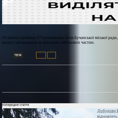
10 квітня пройшла 57 позачергова сесія Бучанської міської рад
іншого обладнання за запитами військових частин.
ТЕГИ
Буча
ЗСУ
Поділитися
попередня стаття
Добудову 
відновлять