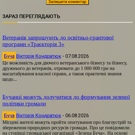
ЗАРАЗ ПЕРЕГЛЯДАЮТЬ
Ветеранів запрошують до освітньо-грантової
програми «Траєкторія 3»
Буча
Вікторія Кондратюк
-
07.08.2026
Це можливість для діючого ветеранського бізнесу та бізнесу,
дружнього до ветеранів, отримати до 1 000 000 грн на
масштабування власної справи, а також практичні знання
щодо...
Бучанці можуть долучитися до формування зеленої
політики громади
Буча
Вікторія Кондратюк
-
06.08.2026
Місцеві жителі можуть пройти опитування про благоустрій та
збереження природних ресурсів громади. Про це повідомили
на сторінці громадської організації «Зелена Буча». На основі