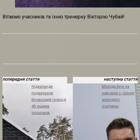
Вітаємо учасників та їхню тренерку Вікторію Чубай!
попередня стаття
наступна стаття
Нідерланди
Молодь Бучі на
подарували
навчанні у «Школі
Бучанській громаді
молодого
45 ящиків
політика»
тюльпанів