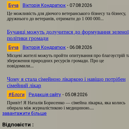
Буча
Вікторія Кондратюк
-
07.08.2026
Це можливість для діючого ветеранського бізнесу та бізнесу,
дружнього до ветеранів, отримати до 1 000 000...
Бучанці можуть долучитися до формування зеленої
політики громади
Буча
Вікторія Кондратюк
-
06.08.2026
Місцеві жителі можуть пройти опитування про благоустрій т
збереження природних ресурсів громади. Про це
повідомили...
Чому я стала сімейною лікаркою і навіщо потрібен
сімейний лікар
#Блоги
Редакція сайту
-
05.08.2026
Привіт! Я Наталія Борисенко — сімейна лікарка, яка колись
обирала між журналістикою і медициною....
завантажити більше
Відповісти :