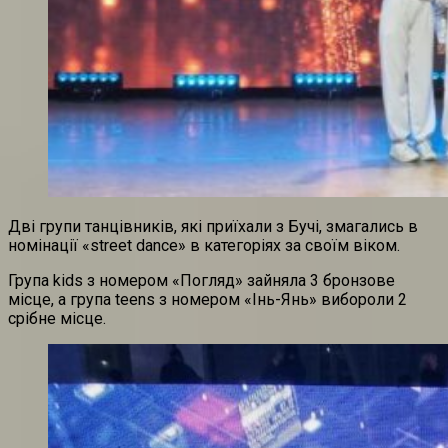
Дві групи танцівників, які приїхали з Бучі, змагались в
номінації «street dance» в категоріях за своїм віком.
Група kids з номером «Погляд» зайняла 3 бронзове
місце, а група teens з номером «Інь-Янь» вибороли 2
срібне місце.