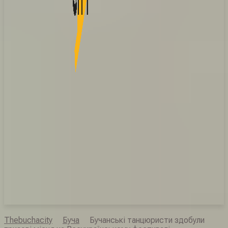
Thebuchacity
Буча
Бучанські танцюристи здобули