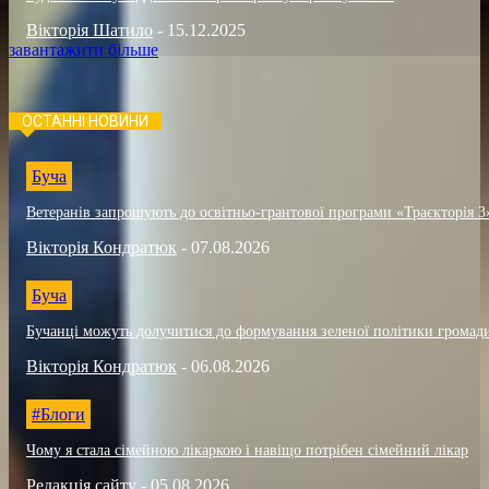
Вікторія Шатило
-
15.12.2025
завантажити більше
ОСТАННІ НОВИНИ
Буча
Ветеранів запрошують до освітньо-грантової програми «Траєкторія 3
Вікторія Кондратюк
-
07.08.2026
Буча
Бучанці можуть долучитися до формування зеленої політики громад
Вікторія Кондратюк
-
06.08.2026
#Блоги
Чому я стала сімейною лікаркою і навіщо потрібен сімейний лікар
Редакція сайту
-
05.08.2026