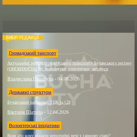
ВИБІР РЕДАКЦІЇ
Громадський танспорт
Актуальний розклад громадського транспорту Бучанського регіону
(ОНОВЛЮЄТЬСЯ): маршрутки, електрички, автобуси
Владислава Приступа
-
04.08.2026
Державні структури
Бучанський районний ТЦК та СП
Вікторія Шатило
-
12.04.2026
Волонтерські ініціативи
Куди або кому віддати непотрібні речі у гарному стані?