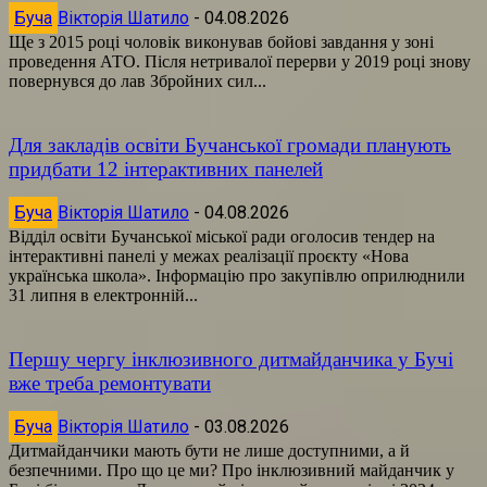
Буча
Вікторія Шатило
-
04.08.2026
Ще з 2015 році чоловік виконував бойові завдання у зоні
проведення АТО. Після нетривалої перерви у 2019 році знову
повернувся до лав Збройних сил...
Для закладів освіти Бучанської громади планують
придбати 12 інтерактивних панелей
Буча
Вікторія Шатило
-
04.08.2026
Відділ освіти Бучанської міської ради оголосив тендер на
інтерактивні панелі у межах реалізації проєкту «Нова
українська школа». Інформацію про закупівлю оприлюднили
31 липня в електронній...
Першу чергу інклюзивного дитмайданчика у Бучі
вже треба ремонтувати
Буча
Вікторія Шатило
-
03.08.2026
Дитмайданчики мають бути не лише доступними, а й
безпечними. Про що це ми? Про інклюзивний майданчик у