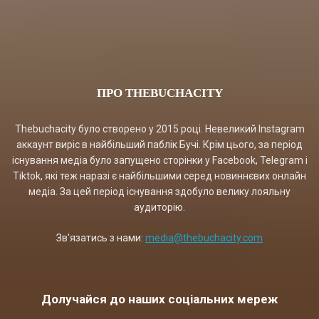
ПРО THEBUCHACITY
Thebuchacity було створено у 2015 році. Невеликий Instagram
аккаунт виріс в найбільший паблік Бучі. Крім цього, за період
існування медіа було запущено сторінки у Facebook, Telegram і
Tiktok, які теж наразі є найбільшими серед новиннєвих онлайн
медіа. За цей період існування здобуло велику лояльну
аудиторію.
Зв'язатись з нами:
media@thebuchacity.com
Долучайся до наших соціальних мереж