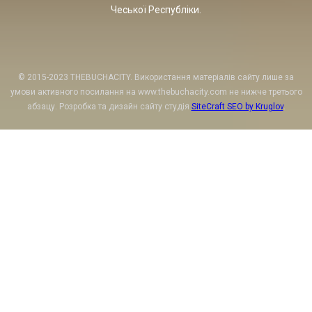
Чеської Республіки.
© 2015-2023 THEBUCHACITY. Використання матеріалів сайту лише за
умови активного посилання на www.thebuchacity.com не нижче третього
абзацу. Розробка та дизайн сайту студія
SiteCraft SEO by Kruglov
.