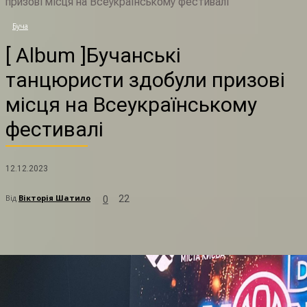
призові місця на Всеукраїнському фестивалі
Буча
[ Album ]Бучанські
танцюристи здобули призові
місця на Всеукраїнському
фестивалі
12.12.2023
Від
Вікторія Шатило
22
0