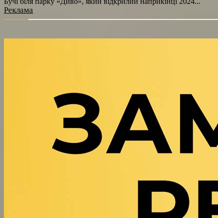
Бучі біля парку «Диво», який відкрилий наприкінці 2024...
Реклама