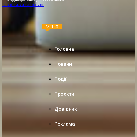
завантажити більше
МЕНЮ
Головна
Новини
Події
Проєкти
Довідник
Реклама