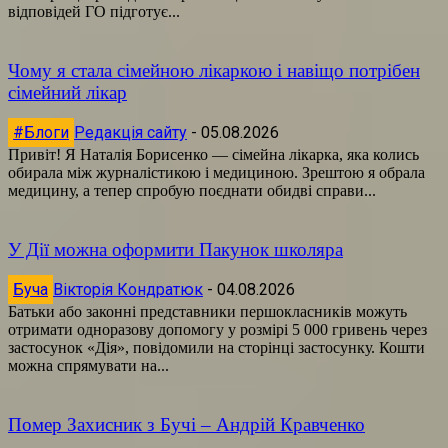
відповідей ГО підготує...
Чому я стала сімейною лікаркою і навіщо потрібен
сімейний лікар
#Блоги
Редакція сайту
-
05.08.2026
Привіт! Я Наталія Борисенко — сімейна лікарка, яка колись
обирала між журналістикою і медициною. Зрештою я обрала
медицину, а тепер спробую поєднати обидві справи...
У Дії можна оформити Пакунок школяра
Буча
Вікторія Кондратюк
-
04.08.2026
Батьки або законні представники першокласників можуть
отримати одноразову допомогу у розмірі 5 000 гривень через
застосунок «Дія», повідомили на сторінці застосунку. Кошти
можна спрямувати на...
Помер Захисник з Бучі – Андрій Кравченко