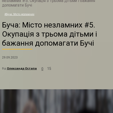
незламних #5. Окупація з трьома дітьми і бажання
допомагати Бучі
Б
#Буча: Місто незламних
Буча: Місто незламних #5.
Окупація з трьома дітьми і
бажання допомагати Бучі
29.09.2023
Від
Олександр Остапа
15
0