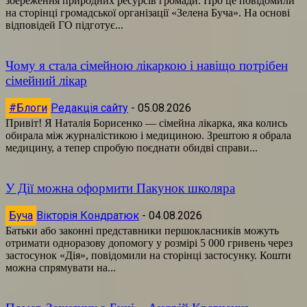
збереження природних ресурсів громади. Про це повідомили
на сторінці громадської організації «Зелена Буча». На основі
відповідей ГО підготує...
Чому я стала сімейною лікаркою і навіщо потрібен
сімейний лікар
#Блоги
Редакція сайту
-
05.08.2026
Привіт! Я Наталія Борисенко — сімейна лікарка, яка колись
обирала між журналістикою і медициною. Зрештою я обрала
медицину, а тепер спробую поєднати обидві справи...
У Дії можна оформити Пакунок школяра
Буча
Вікторія Кондратюк
-
04.08.2026
Батьки або законні представники першокласників можуть
отримати одноразову допомогу у розмірі 5 000 гривень через
застосунок «Дія», повідомили на сторінці застосунку. Кошти
можна спрямувати на...