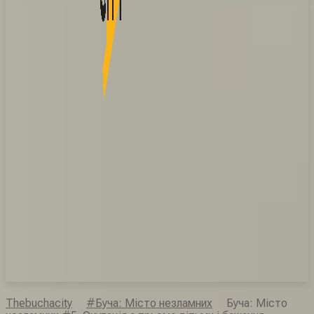
Thebuchacity
#Буча: Місто незламних
Буча: Місто