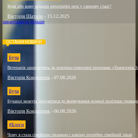
Куди або кому віддати непотрібні речі у гарному стані?
Вікторія Шатило
-
15.12.2025
завантажити більше
ОСТАННІ НОВИНИ
Буча
Ветеранів запрошують до освітньо-грантової програми «Траєкторія 3
Вікторія Кондратюк
-
07.08.2026
Буча
Бучанці можуть долучитися до формування зеленої політики громад
Вікторія Кондратюк
-
06.08.2026
#Блоги
Чому я стала сімейною лікаркою і навіщо потрібен сімейний лікар