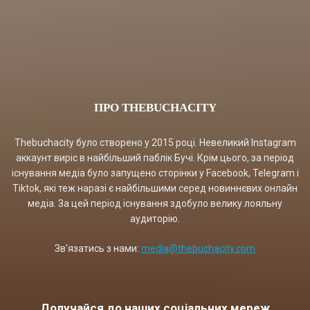
ПРО THEBUCHACITY
Thebuchacity було створено у 2015 році. Невеликий Instagram
аккаунт виріс в найбільший паблік Бучі. Крім цього, за період
існування медіа було запущено сторінки у Facebook, Telegram і
Tiktok, які теж наразі є найбільшими серед новиннєвих онлайн
медіа. За цей період існування здобуло велику лояльну
аудиторію.
Зв'язатись з нами:
media@thebuchacity.com
Долучайся до наших соціальних мереж