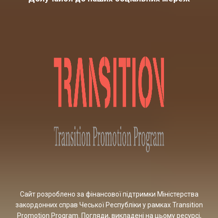
Сайт розроблено за фінансової підтримки Міністерства
закордонних справ Чеської Республіки у рамках Transition
Promotion Program. Погляди, викладені на цьому ресурсі,