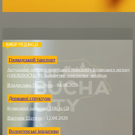
ВИБІР РЕДАКЦІЇ
Громадський танспорт
Актуальний розклад громадського транспорту Бучанського регіону
(ОНОВЛЮЄТЬСЯ): маршрутки, електрички, автобуси
Владислава Приступа
-
04.08.2026
Державні структури
Бучанський районний ТЦК та СП
Вікторія Шатило
-
12.04.2026
Волонтерські ініціативи