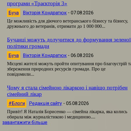
програми «Траєкторія 3»
Буча
Вікторія Кондратюк
-
07.08.2026
Це можливість для діючого ветеранського бізнесу та бізнесу,
дружнього до ветеранів, отримати до 1 000 000...
Бучанці можуть долучитися до формування зеленої
політики громади
Буча
Вікторія Кондратюк
-
06.08.2026
Місцеві жителі можуть пройти опитування про благоустрій т
збереження природних ресурсів громади. Про це
повідомили...
Чому я стала сімейною лікаркою і навіщо потрібен
сімейний лікар
#Блоги
Редакція сайту
-
05.08.2026
Привіт! Я Наталія Борисенко — сімейна лікарка, яка колись
обирала між журналістикою і медициною....
завантажити більше