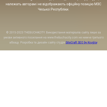
належать авторам і не відображають офіційну позицію МЗС
Чеської Республіки.
© 2015-2023 THEBUCHACITY. Використання матеріалів сайту лише за
умови активного посилання на www.thebuchacity.com не нижче третього
абзацу. Розробка та дизайн сайту студія
SiteCraft SEO by Kruglov
.