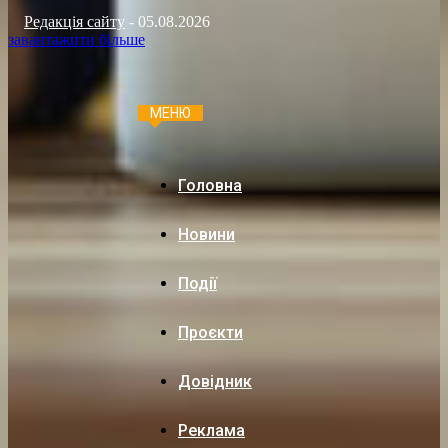
Редакція сайту
-
05.08.2026
завантажити більше
МЕНЮ
Головна
Новини
Події
Проєкти
Довідник
Реклама