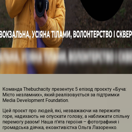
Команда Thebuchacity презентує 5 епізод проєкту «Буча:
Місто незламних», який реалізовується за підтримки
Media Development Foundation.
Цей проєкт про людей, які, незважаючи на пережите
горе, надихають не опускати голову, а наближати спільну
перемогу разом! Наша п’ята героїня – фотографиня і
громадська діячка, екоактивістка Ольга Лазоренко.