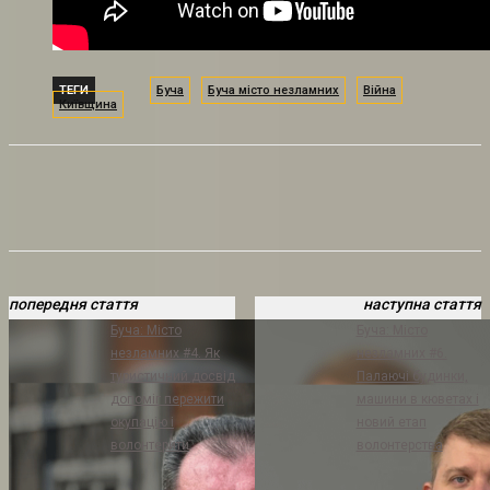
ТЕГИ
Буча
Буча місто незламних
Війна
Київщина
попередня стаття
наступна стаття
Буча: Місто
Буча: Місто
незламних #4. Як
незламних #6.
туристичний досвід
Палаючі будинки,
допоміг пережити
машини в кюветах і
окупацію і
новий етап
волонтерити
волонтерства