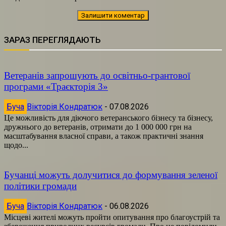
ЗАРАЗ ПЕРЕГЛЯДАЮТЬ
Ветеранів запрошують до освітньо-грантової
програми «Траєкторія 3»
Буча
Вікторія Кондратюк
-
07.08.2026
Це можливість для діючого ветеранського бізнесу та бізнесу,
дружнього до ветеранів, отримати до 1 000 000 грн на
масштабування власної справи, а також практичні знання
щодо...
Бучанці можуть долучитися до формування зеленої
політики громади
Буча
Вікторія Кондратюк
-
06.08.2026
Місцеві жителі можуть пройти опитування про благоустрій та