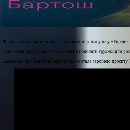
Жителька Бучі вразила глядачів своїм виступом у шоу «Україна 
Вона стала прикладом того, як можна подолати труднощі та роз
Нагадаємо, що Ангеліна Бартош також стала героїнею проєкту 