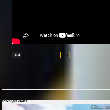
ТЕГИ
Ангеліна Бартош
Буча
Поділитися
попередня стаття
У Бучі зда