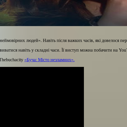
неймовірних людей». Навіть після важких часів, які довелося пер
виватися навіть у складні часи. Її виступ можна побачити на Yo
Thebuchacity
«Буча: Місто незламних».