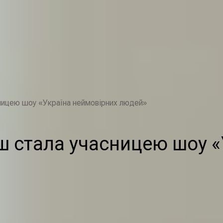
ницею шоу «Україна неймовірних людей»
ш стала учасницею шоу «