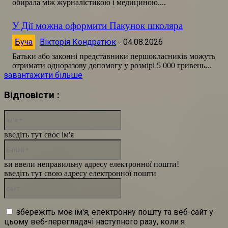
обирала між журналістикою і медициною....
У Дії можна оформити Пакунок школяра
Буча
Вікторія Кондратюк
-
04.08.2026
Батьки або законні представники першокласників можуть
отримати одноразову допомогу у розмірі 5 000 гривень...
завантажити більше
Відповісти :
Ім'я:*
введіть тут своє ім'я
E-
mail:*
ви ввели неправильну адресу електронної пошти!
введіть тут свою адресу електронної пошти
сайт:
збережіть моє ім'я, електронну пошту та веб-сайт у
цьому веб-переглядачі наступного разу, коли я