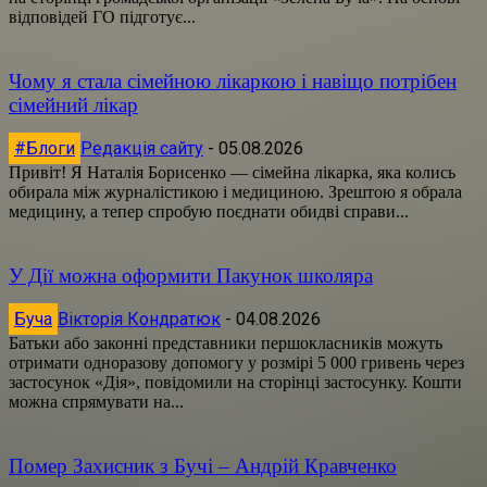
відповідей ГО підготує...
Чому я стала сімейною лікаркою і навіщо потрібен
сімейний лікар
#Блоги
Редакція сайту
-
05.08.2026
Привіт! Я Наталія Борисенко — сімейна лікарка, яка колись
обирала між журналістикою і медициною. Зрештою я обрала
медицину, а тепер спробую поєднати обидві справи...
У Дії можна оформити Пакунок школяра
Буча
Вікторія Кондратюк
-
04.08.2026
Батьки або законні представники першокласників можуть
отримати одноразову допомогу у розмірі 5 000 гривень через
застосунок «Дія», повідомили на сторінці застосунку. Кошти
можна спрямувати на...
Помер Захисник з Бучі – Андрій Кравченко