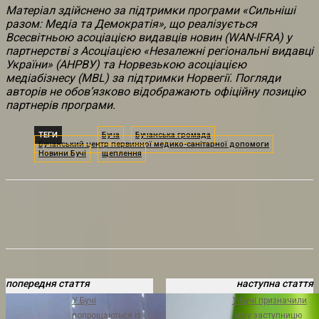
Матеріал здійснено за підтримки програми «Сильніші
разом: Медіа та Демократія», що реалізується
Всесвітньою асоціацією видавців новин (WAN-IFRA) у
партнерстві з Асоціацією «Незалежні регіональні видавці
України» (АНРВУ) та Норвезькою асоціацією
медіабізнесу (MBL) за підтримки Норвегії. Погляди
авторів не обов’язково відображають офіційну позицію
партнерів програми.
ТЕГИ
Буча
Бучанська громада
Бучанський центр первинної медико-санітарної допомоги
Новини Бучі
щеплення
попередня стаття
наступна стаття
У Бучі
У Бучі призначили
попрощаються із
нову заступницю