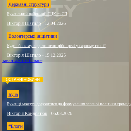
Державні структури
Бучанський районний ТЦК та СП
Вікторія Шатило
-
12.04.2026
Волонтерські ініціативи
Куди або кому віддати непотрібні речі у гарному стані?
Вікторія Шатило
-
15.12.2025
завантажити більше
ОСТАННІ НОВИНИ
Буча
Бучанці можуть долучитися до формування зеленої політики громад
Вікторія Кондратюк
-
06.08.2026
#Блоги