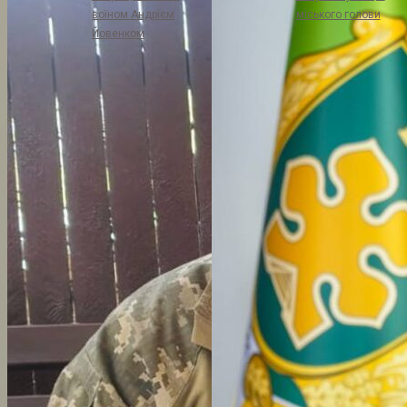
воїном Андрієм
міського голови
Йовенком