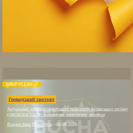
ВИБІР РЕДАКЦІЇ
Громадський танспорт
Актуальний розклад громадського транспорту Бучанського регіону
(ОНОВЛЮЄТЬСЯ): маршрутки, електрички, автобуси
Владислава Приступа
-
04.08.2026