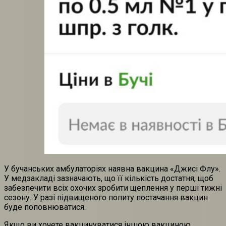
У бучанських амбулаторіях наявна вакцина «Джисі Флу».
У медзакладі зазначають, що її кількість достатня, щоб
забезпечити всіх охочих зробити щеплення у перші тижні
сезону. У разі підвищеного попиту постачання вакцин
буде поповнюватися.
Якщо ви хочете вакцинуватися іншою вакциною