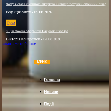
Чому я стала сімейною лікаркою і навіщо потрібен сімейний лікар
Редакція сайту
-
05.08.2026
Буча
У Дії можна оформити Пакунок школяра
Вікторія Кондратюк
-
04.08.2026
завантажити більше
МЕНЮ
Головна
Новини
Події