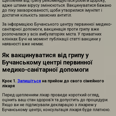
Щеплення від грипу рекомендується робити щороку,
адже штами вірусу змінюються. Вакцинуватися бажано
до піку захворюваності, щоби утворилися імунітет і
достатня кількість захисних антитіл.
За інформацією Бучанського центру первинної медико-
санітарної допомоги, вакцинація проти грипу вже
розпочалася у всіх амбулаторіях міста. У приватних
клініках Бучі на момент публікації статті вакцини у
наявності вже немає.
Як вакцинуватися від грипу у
Бучанському центрі первинної
медико-санітарної допомоги
Крок 1.
Запишіться
на прийом до свого сімейного
лікаря
Перед щепленням лікар проведе короткий огляд,
оцінить ваш стан здоров’я та допустить до процедури.
Якщо ви не підписували декларацію з лікарем у
Бучанському центрі, консультація лікаря буде платною.