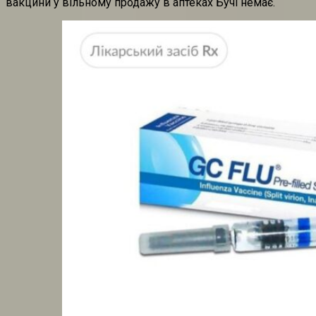
вакцини у вільному продажу в аптеках Бучі немає.