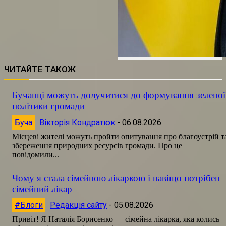
ЧИТАЙТЕ ТАКОЖ
Бучанці можуть долучитися до формування зеленої
політики громади
Буча
Вікторія Кондратюк
-
06.08.2026
Місцеві жителі можуть пройти опитування про благоустрій т
збереження природних ресурсів громади. Про це
повідомили...
Чому я стала сімейною лікаркою і навіщо потрібен
сімейний лікар
#Блоги
Редакція сайту
-
05.08.2026
Привіт! Я Наталія Борисенко — сімейна лікарка, яка колись