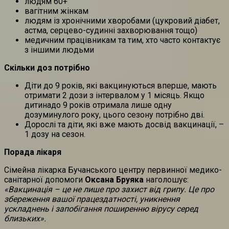
людям 60+
вагітним жінкам
людям із хронічними хворобами (цукровий діабет,
астма, серцево-судинні захворювання тощо)
медичним працівникам та тим, хто часто контактує
з іншими людьми
Скільки доз потрібно
Діти до 9 років, які вакцинуються вперше, мають
отримати 2 дози з інтервалом у 1 місяць. Якщо
дитинадо 9 років отримала лише одну
дозуминулого року, цього сезону потрібно дві.
Дорослі та діти, які вже мають досвід вакцинації, –
1 дозу на сезон.
Порада лікаря
Сімейна лікарка Бучанського центру первинної медико-
санітарної допомоги
Оксана Бруяка
наголошує:
«Вакцинація – це не лише про захист від грипу. Це про
збереження вашої працездатності, уникнення
ускладнень і запобігання поширенню вірусу серед
близьких».