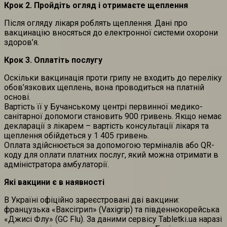
Крок 2. Пройдіть огляд і отримаєте щеплення
Після огляду лікаря роблять щеплення. Дані про
вакцинацію вносяться до електронної системи охорони
здоров’я.
Крок 3. Оплатіть послугу
Оскільки вакцинація проти грипу не входить до переліку
обов’язкових щеплень, вона проводиться на платній
основі.
Вартість її у Бучанському центрі первинної медико-
санітарної допомоги становить 900 гривень. Якщо немає
декларації з лікарем – вартість консультації лікаря та
щеплення обійдеться у 1 405 гривень.
Оплата здійснюється за допомогою терміналів або QR-
коду для оплати платних послуг, який можна отримати в
адміністратора амбулаторії.
Які вакцини є в наявності
В Україні офіційно зареєстровані дві вакцини:
французька «Ваксігрип» (Vaxigrip) та південнокорейська
«Джисі Флу» (GC Flu). За даними сервісу Tabletki
.
ua наразі