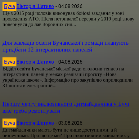
Буча
Вікторія Шатило
-
04.08.2026
Ще з 2015 році чоловік виконував бойові завдання у зоні
проведення АТО. Після нетривалої перерви у 2019 році знову
повернувся до лав Збройних сил...
Для закладів освіти Бучанської громади планують
придбати 12 інтерактивних панелей
Буча
Вікторія Шатило
-
04.08.2026
Відділ освіти Бучанської міської ради оголосив тендер на
інтерактивні панелі у межах реалізації проєкту «Нова
українська школа». Інформацію про закупівлю оприлюднили
31 липня в електронній...
Першу чергу інклюзивного дитмайданчика у Бучі
вже треба ремонтувати
Буча
Вікторія Шатило
-
03.08.2026
Дитмайданчики мають бути не лише доступними, а й
безпечними. Про що це ми? Про інклюзивний майданчик у