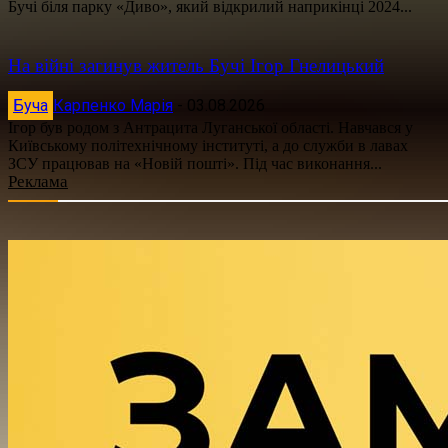
Бучі біля парку «Диво», який відкрилий наприкінці 2024...
На війні загинув житель Бучі Ігор Гнелицький
Буча
Карпенко Марія
-
03.08.2026
Ігор був родом з Антрацита Луганської області. Навчався у
Київському політехнічному інституті, а до служби в лавах
ЗСУ працював на «Новій пошті». Під час виконання...
Реклама