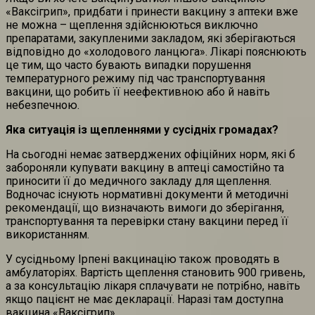
«Ваксігрип», придбати і принести вакцину з аптеки вже
не можна – щеплення здійснюються виключно
препаратами, закупленими закладом, які зберігаються
відповідно до «холодового ланцюга». Лікарі пояснюють
це тим, що часто бувають випадки порушення
температурного режиму під час транспортування
вакцини, що робить її неефективною або й навіть
небезпечною.
Яка ситуація із щепленнями у сусідніх громадах?
На сьогодні немає затверджених офіційних норм, які б
забороняли купувати вакцину в аптеці самостійно та
приносити її до медичного закладу для щеплення.
Водночас існують нормативні документи й методичні
рекомендації, що визначають вимоги до зберігання,
транспортування та перевірки стану вакцини перед її
використанням.
У сусідньому Ірпені вакцинацію також проводять в
амбулаторіях. Вартість щеплення становить 900 гривень,
а за консультацію лікаря сплачувати не потрібно, навіть
якщо пацієнт не має декларації. Наразі там доступна
вакцина «Ваксігрип».