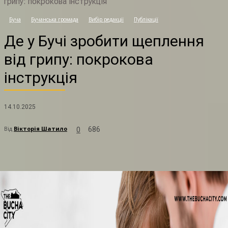
грипу: покрокова інструкція
Д
Буча
Бучанська громада
Вибір редакції
Публікації
Де у Бучі зробити щеплення
від грипу: покрокова
інструкція
14.10.2025
Від
Вікторія Шатило
686
0