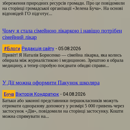
збереження природних ресурсів громади. Про це повідомили
на сторінці громадської організації «Зелена Буча». На основі
відповідей ГО підготує...
Чому я стала сімейною лікаркою і навіщо потрібен
сімейний лікар
#Блоги
Редакція сайту
-
05.08.2026
Привіт! Я Наталія Борисенко — сімейна лікарка, яка колись
обирала між журналістикою і медициною. Зрештою я обрала
медицину, а тепер спробую поєднати обидві справи...
У Дії можна оформити Пакунок школяра
Буча
Вікторія Кондратюк
-
04.08.2026
Батьки або законні представники першокласників можуть
отримати одноразову допомогу у розмірі 5 000 гривень через
застосунок «Дія», повідомили на сторінці застосунку. Кошти
можна спрямувати на...