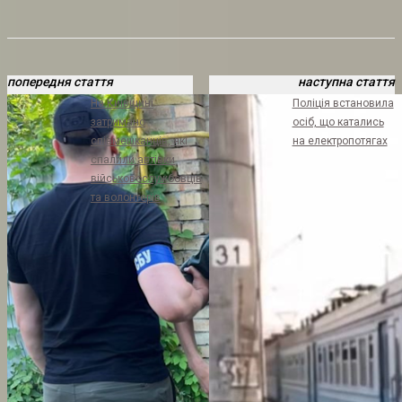
попередня стаття
наступна стаття
На Київщині
Поліція встановила
затримано
осіб, що катались
співмешканців, які
на електропотягах
спалили автівки
військовослужбовців
та волонтерів