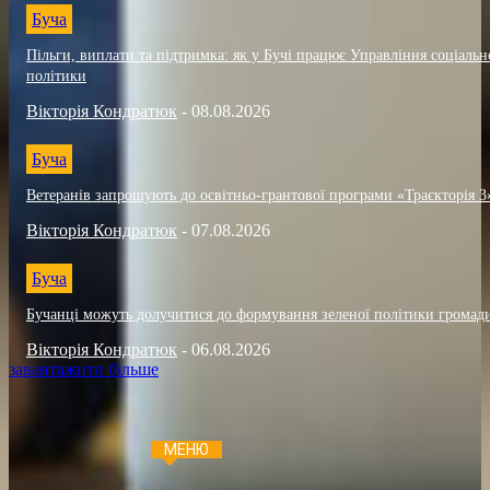
Буча
Пільги, виплати та підтримка: як у Бучі працює Управління соціальн
політики
Вікторія Кондратюк
-
08.08.2026
Буча
Ветеранів запрошують до освітньо-грантової програми «Траєкторія 3
Вікторія Кондратюк
-
07.08.2026
Буча
Бучанці можуть долучитися до формування зеленої політики громад
Вікторія Кондратюк
-
06.08.2026
завантажити більше
МЕНЮ