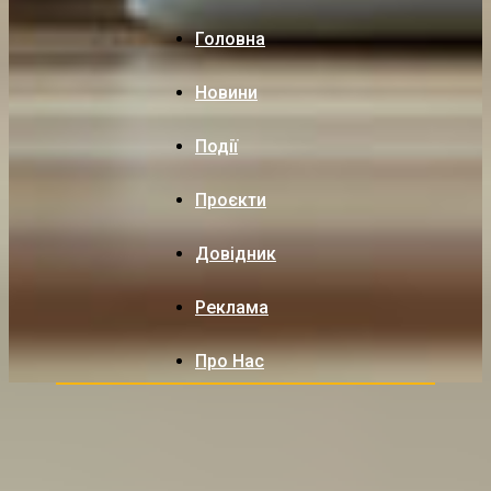
Головна
Новини
Події
Проєкти
Довідник
Реклама
Про Нас