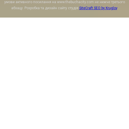
умови активного посилання на www.thebuchacity.com не нижче третього
абзацу. Розробка та дизайн сайту студія
SiteCraft SEO by Kruglov
.