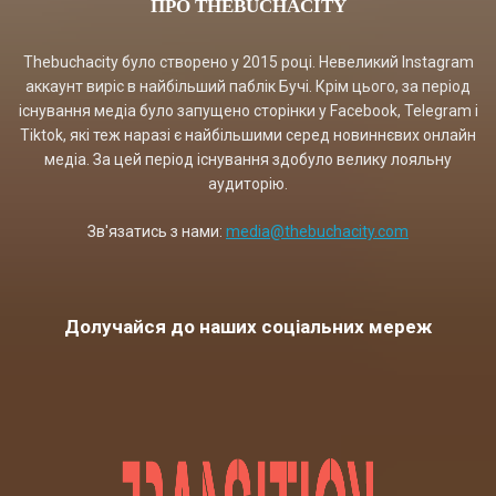
ПРО THEBUCHACITY
Thebuchacity було створено у 2015 році. Невеликий Instagram
аккаунт виріс в найбільший паблік Бучі. Крім цього, за період
існування медіа було запущено сторінки у Facebook, Telegram і
Tiktok, які теж наразі є найбільшими серед новиннєвих онлайн
медіа. За цей період існування здобуло велику лояльну
аудиторію.
Зв'язатись з нами:
media@thebuchacity.com
Долучайся до наших соціальних мереж