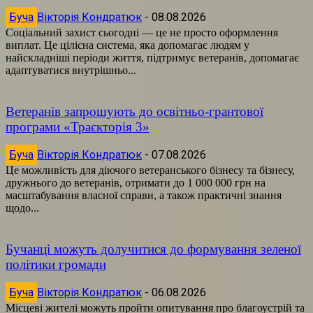
Буча
Вікторія Кондратюк
-
08.08.2026
Соціальний захист сьогодні — це не просто оформлення
виплат. Це цілісна система, яка допомагає людям у
найскладніші періоди життя, підтримує ветеранів, допомагає
адаптуватися внутрішньо...
Ветеранів запрошують до освітньо-грантової
програми «Траєкторія 3»
Буча
Вікторія Кондратюк
-
07.08.2026
Це можливість для діючого ветеранського бізнесу та бізнесу,
дружнього до ветеранів, отримати до 1 000 000 грн на
масштабування власної справи, а також практичні знання
щодо...
Бучанці можуть долучитися до формування зеленої
політики громади
Буча
Вікторія Кондратюк
-
06.08.2026
Місцеві жителі можуть пройти опитування про благоустрій та