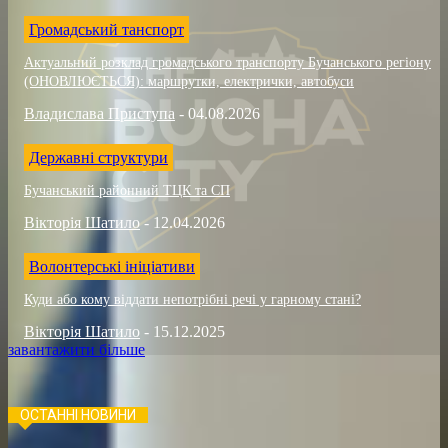
Громадський танспорт
Актуальний розклад громадського транспорту Бучанського регіону
(ОНОВЛЮЄТЬСЯ): маршрутки, електрички, автобуси
Владислава Приступа
-
04.08.2026
Державні структури
Бучанський районний ТЦК та СП
Вікторія Шатило
-
12.04.2026
Волонтерські ініціативи
Куди або кому віддати непотрібні речі у гарному стані?
Вікторія Шатило
-
15.12.2025
завантажити більше
ОСТАННІ НОВИНИ