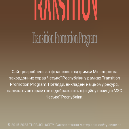
Сайт розроблено за фінансової підтримки Міністерства
закордонних справ Чеської Республіки у рамках Transition
Promotion Program. Погляди, викладені на цьому ресурсі,
належать авторам і не відображають офіційну позицію МЗС
Чеської Республіки.
© 2015-2023 THEBUCHACITY. Використання матеріалів сайту лише за