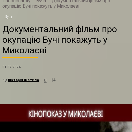
Thebuchacity
Буча
Документальний фільм про
окупацію Бучі покажуть у Миколаєві
Д
Буча
Документальний фільм про
окупацію Бучі покажуть у
Миколаєві
31.07.2024
Від
Вікторія Шатило
14
0