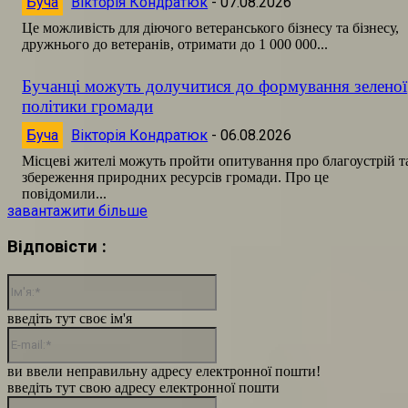
Буча
Вікторія Кондратюк
-
07.08.2026
Це можливість для діючого ветеранського бізнесу та бізнесу,
дружнього до ветеранів, отримати до 1 000 000...
Бучанці можуть долучитися до формування зеленої
політики громади
Буча
Вікторія Кондратюк
-
06.08.2026
Місцеві жителі можуть пройти опитування про благоустрій т
збереження природних ресурсів громади. Про це
повідомили...
завантажити більше
Відповісти :
Ім'я:*
введіть тут своє ім'я
E-
mail:*
ви ввели неправильну адресу електронної пошти!
введіть тут свою адресу електронної пошти
сайт: