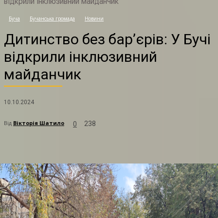
відкрили інклюзивний майданчик
Д
Буча
Бучанська громада
Новини
Дитинство без бар’єрів: У Бучі
відкрили інклюзивний
майданчик
10.10.2024
Від
Вікторія Шатило
238
0