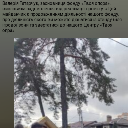
Валерія Татарчук, засновниця фонду «Твоя опора»,
висловила задоволення від реалізації проекту: «Цей
майданчик є продовженням діяльності нашого фонду,
про діяльність якого ви можете дізнатися із стенду біля
ігрової зони та звертатися до нашого Центру «Твоя
опра».