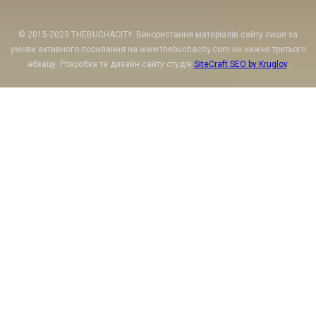
© 2015-2023 THEBUCHACITY. Використання матеріалів сайту лише за
умови активного посилання на www.thebuchacity.com не нижче третього
абзацу. Розробка та дизайн сайту студія
SiteCraft SEO by Kruglov
.