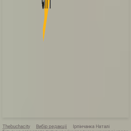
Thebuchacity
Вибір редакції
Ірпінчанка Наталі