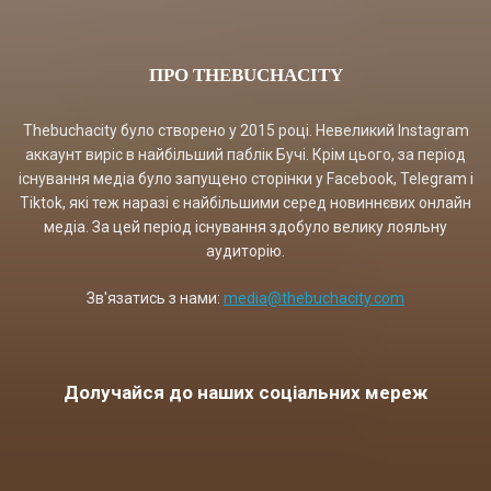
ПРО THEBUCHACITY
Thebuchacity було створено у 2015 році. Невеликий Instagram
аккаунт виріс в найбільший паблік Бучі. Крім цього, за період
існування медіа було запущено сторінки у Facebook, Telegram і
Tiktok, які теж наразі є найбільшими серед новиннєвих онлайн
медіа. За цей період існування здобуло велику лояльну
аудиторію.
Зв'язатись з нами:
media@thebuchacity.com
Долучайся до наших соціальних мереж