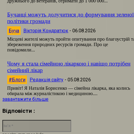
дружнього до ветеранів, отримати до 1 000 000...
Бучанці можуть долучитися до формування зеленої
політики громади
Буча
Вікторія Кондратюк
-
06.08.2026
Місцеві жителі можуть пройти опитування про благоустрій т
збереження природних ресурсів громади. Про це
повідомили...
Чому я стала сімейною лікаркою і навіщо потрібен
сімейний лікар
#Блоги
Редакція сайту
-
05.08.2026
Привіт! Я Наталія Борисенко — сімейна лікарка, яка колись
обирала між журналістикою і медициною....
завантажити більше
Відповісти :
Ім'я:*