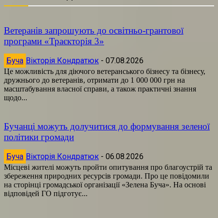
Ветеранів запрошують до освітньо-грантової
програми «Траєкторія 3»
Буча
Вікторія Кондратюк
-
07.08.2026
Це можливість для діючого ветеранського бізнесу та бізнесу,
дружнього до ветеранів, отримати до 1 000 000 грн на
масштабування власної справи, а також практичні знання
щодо...
Бучанці можуть долучитися до формування зеленої
політики громади
Буча
Вікторія Кондратюк
-
06.08.2026
Місцеві жителі можуть пройти опитування про благоустрій та
збереження природних ресурсів громади. Про це повідомили
на сторінці громадської організації «Зелена Буча». На основі
відповідей ГО підготує...