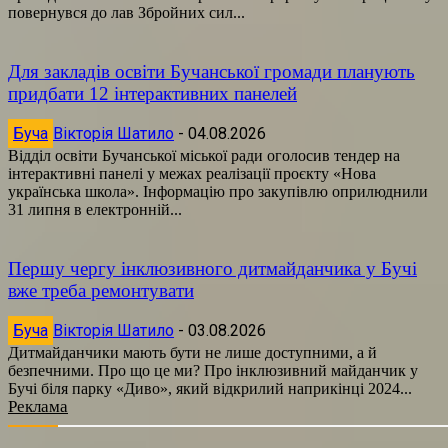
повернувся до лав Збройних сил...
Для закладів освіти Бучанської громади планують
придбати 12 інтерактивних панелей
Буча
Вікторія Шатило
-
04.08.2026
Відділ освіти Бучанської міської ради оголосив тендер на
інтерактивні панелі у межах реалізації проєкту «Нова
українська школа». Інформацію про закупівлю оприлюднили
31 липня в електронній...
Першу чергу інклюзивного дитмайданчика у Бучі
вже треба ремонтувати
Буча
Вікторія Шатило
-
03.08.2026
Дитмайданчики мають бути не лише доступними, а й
безпечними. Про що це ми? Про інклюзивний майданчик у
Бучі біля парку «Диво», який відкрилий наприкінці 2024...
Реклама