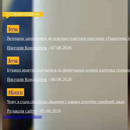
ОСТАННІ НОВИНИ
Буча
Ветеранів запрошують до освітньо-грантової програми «Траєкторія 3
Вікторія Кондратюк
-
07.08.2026
Буча
Бучанці можуть долучитися до формування зеленої політики громад
Вікторія Кондратюк
-
06.08.2026
#Блоги
Чому я стала сімейною лікаркою і навіщо потрібен сімейний лікар
Редакція сайту
-
05.08.2026
завантажити більше