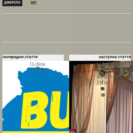
ДЖЕРЕЛО
ІМР
попередня стаття
наступна стаття
ГО «Буча
На благодійному
Незламна»
концерті у Бучі
зібрали близько 8
755 грн