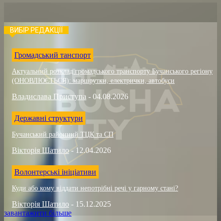
ВИБІР РЕДАКЦІЇ
Громадський танспорт
Актуальний розклад громадського транспорту Бучанського регіону
(ОНОВЛЮЄТЬСЯ): маршрутки, електрички, автобуси
Владислава Приступа
-
04.08.2026
Державні структури
Бучанський районний ТЦК та СП
Вікторія Шатило
-
12.04.2026
Волонтерські ініціативи
Куди або кому віддати непотрібні речі у гарному стані?
Вікторія Шатило
-
15.12.2025
завантажити більше