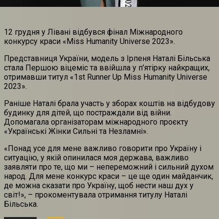
12 грудня у Лівані відбувся фінал Міжнародного
конкурсу краси «Miss Humanity Universe 2023».
Представниця України, модель з Ірпеня Наталі Більська
стала Першою віцеміс та ввійшла у п’ятірку найкращих,
отримавши титул «1st Runner Up Miss Humanity Universe
2023».
Раніше Наталі брала участь у зборах коштів на відбудову
будинку для дітей, що постраждали від війни.
Допомагала організаторам міжнародного проєкту
«Українські Жінки Сильні та Незламні».
«Понад усе для мене важливо говорити про Україну і
ситуацію, у якій опинилася моя держава, важливо
заявляти про те, що ми – непереможний і сильний духом
народ. Для мене конкурс краси – це ще один майданчик,
де можна сказати про Україну, щоб нести наш дух у
світ!», – прокоментувала отримання титулу Наталі
Більська.