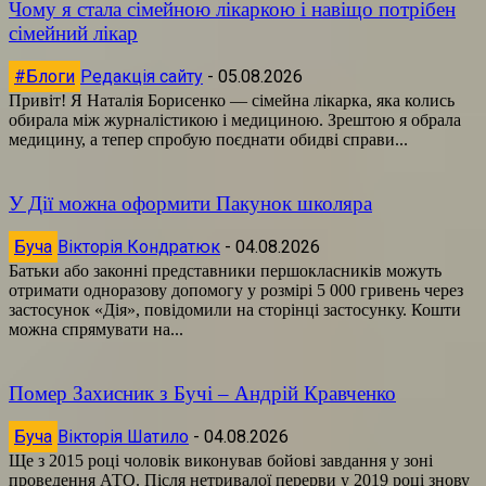
Чому я стала сімейною лікаркою і навіщо потрібен
сімейний лікар
#Блоги
Редакція сайту
-
05.08.2026
Привіт! Я Наталія Борисенко — сімейна лікарка, яка колись
обирала між журналістикою і медициною. Зрештою я обрала
медицину, а тепер спробую поєднати обидві справи...
У Дії можна оформити Пакунок школяра
Буча
Вікторія Кондратюк
-
04.08.2026
Батьки або законні представники першокласників можуть
отримати одноразову допомогу у розмірі 5 000 гривень через
застосунок «Дія», повідомили на сторінці застосунку. Кошти
можна спрямувати на...
Помер Захисник з Бучі – Андрій Кравченко
Буча
Вікторія Шатило
-
04.08.2026
Ще з 2015 році чоловік виконував бойові завдання у зоні
проведення АТО. Після нетривалої перерви у 2019 році знову