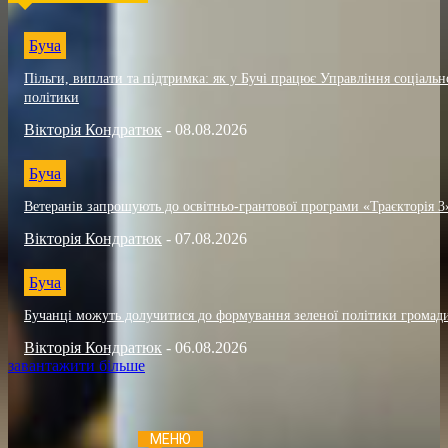
Буча
Пільги, виплати та підтримка: як у Бучі працює Управління соціальн
політики
Вікторія Кондратюк
-
08.08.2026
Буча
Ветеранів запрошують до освітньо-грантової програми «Траєкторія 3
Вікторія Кондратюк
-
07.08.2026
Буча
Бучанці можуть долучитися до формування зеленої політики громад
Вікторія Кондратюк
-
06.08.2026
завантажити більше
МЕНЮ