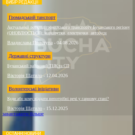
ВИБІР РЕДАКЦІЇ
Громадський танспорт
Актуальний розклад громадського транспорту Бучанського регіону
(ОНОВЛЮЄТЬСЯ): маршрутки, електрички, автобуси
Владислава Приступа
-
04.08.2026
Державні структури
Бучанський районний ТЦК та СП
Вікторія Шатило
-
12.04.2026
Волонтерські ініціативи
Куди або кому віддати непотрібні речі у гарному стані?
Вікторія Шатило
-
15.12.2025
завантажити більше
ОСТАННІ НОВИНИ