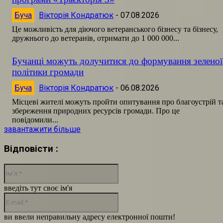
Буча
Вікторія Кондратюк
-
07.08.2026
Це можливість для діючого ветеранського бізнесу та бізнесу,
дружнього до ветеранів, отримати до 1 000 000...
Бучанці можуть долучитися до формування зеленої
політики громади
Буча
Вікторія Кондратюк
-
06.08.2026
Місцеві жителі можуть пройти опитування про благоустрій т
збереження природних ресурсів громади. Про це
повідомили...
завантажити більше
Відповісти :
Ім'я:*
введіть тут своє ім'я
E-
mail:*
ви ввели неправильну адресу електронної пошти!