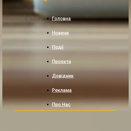
Головна
Новини
Події
Проєкти
Довідник
Реклама
Про Нас