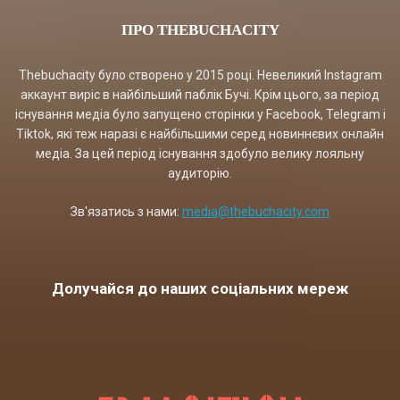
ПРО THEBUCHACITY
Thebuchacity було створено у 2015 році. Невеликий Instagram
аккаунт виріс в найбільший паблік Бучі. Крім цього, за період
існування медіа було запущено сторінки у Facebook, Telegram і
Tiktok, які теж наразі є найбільшими серед новиннєвих онлайн
медіа. За цей період існування здобуло велику лояльну
аудиторію.
Зв'язатись з нами:
media@thebuchacity.com
Долучайся до наших соціальних мереж