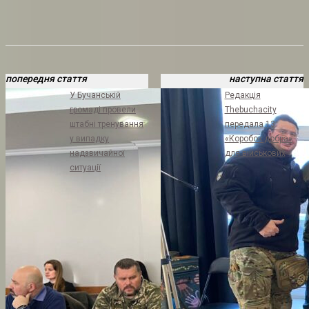
попередня стаття
наступна стаття
У Бучанській
Редакція
громаді провели
Thebuchacity
штабні тренування
передала 13
у випадку
«Коробок добра»
надзвичайної
для військових
ситуації