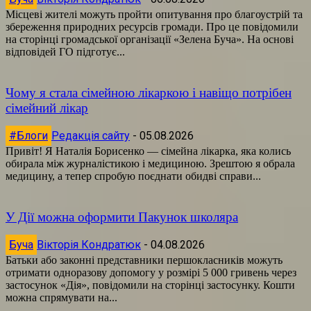
Місцеві жителі можуть пройти опитування про благоустрій та
збереження природних ресурсів громади. Про це повідомили
на сторінці громадської організації «Зелена Буча». На основі
відповідей ГО підготує...
Чому я стала сімейною лікаркою і навіщо потрібен
сімейний лікар
#Блоги
Редакція сайту
-
05.08.2026
Привіт! Я Наталія Борисенко — сімейна лікарка, яка колись
обирала між журналістикою і медициною. Зрештою я обрала
медицину, а тепер спробую поєднати обидві справи...
У Дії можна оформити Пакунок школяра
Буча
Вікторія Кондратюк
-
04.08.2026
Батьки або законні представники першокласників можуть
отримати одноразову допомогу у розмірі 5 000 гривень через
застосунок «Дія», повідомили на сторінці застосунку. Кошти
можна спрямувати на...