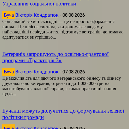
Управління соціальної політики
Буча
Вікторія Кондратюк
-
08.08.2026
Соціальний захист сьогодні — це не просто оформлення
виплат. Це цілісна система, яка допомагає людям у
найскладніші періоди життя, підтримує ветеранів, допомагає
адаптуватися внутрішньо...
Ветеранів запрошують до освітньо-грантової
програми «Траєкторія 3»
Буча
Вікторія Кондратюк
-
07.08.2026
Це можливість для діючого ветеранського бізнесу та бізнесу,
дружнього до ветеранів, отримати до 1 000 000 грн на
масштабування власної справи, а також практичні знання
щодо...
Бучанці можуть долучитися до формування зеленої
політики громади
Буча
Вікторія Кондратюк
-
06.08.2026