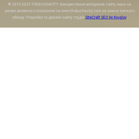
© 2015-2023 THEBUCHACITY. Використання матеріалів сайту лише за
умови активного посилання на www.thebuchacity.com не нижче третього
абзацу. Розробка та дизайн сайту студія
SiteCraft SEO by Kruglov
.