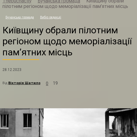
Thebuchacity
Бучанська громада
Київщину обрали
пілотним регіоном щодо меморіалізації пам’ятних місць
К
Бучанська громада
Вибір редакції
Київщину обрали пілотним
регіоном щодо меморіалізації
пам’ятних місць
28.12.2023
Від
Вікторія Шатило
19
0