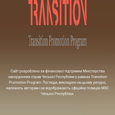
Сайт розроблено за фінансової підтримки Міністерства
закордонних справ Чеської Республіки у рамках Transition
Promotion Program. Погляди, викладені на цьому ресурсі,
належать авторам і не відображають офіційну позицію МЗС
Чеської Республіки.