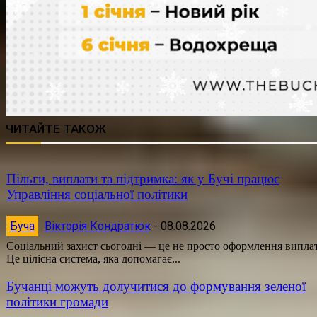
ЧИТАЙТЕ ТАКОЖ
Пільги, виплати та підтримка: як у Бучі працює
Управління соціальної політики
Буча
Вікторія Кондратюк
-
08.08.2026
Соціальний захист сьогодні — це не просто оформлення виплат
Це цілісна система, яка допомагає...
Бучанці можуть долучитися до формування зеленої
політики громади