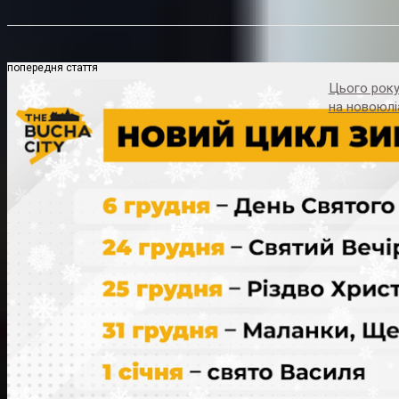
попередня стаття
Цього року
на новоюлі