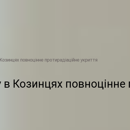
 Козинцях повноцінне протирадіаційне укриття
у в Козинцях повноцінне