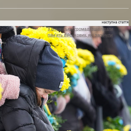
наступна стаття
У Бучанській громаді вшанували
пам’ять військових, які загинули