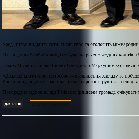
Уряд Литви виділить сотні тисяч євро та оголосить міжнародний
На зведення бомбосховища не буде витрачено жодних коштів з 
Також Міський голова Ірпеня Олександр Маркушин зустрівся і
«Вважаю критичною потребою – розширення закладу та побудову
Коштовна, але дуже важлива і сучасна реконструкція ліцею для
Попередню відповідь від Тайваню Ірпінська громада очікуватим
ДЖЕРЕЛО
Олександр Маркушин
Поділитися