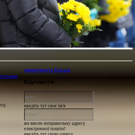
завантажити більше
рограми
Відповісти :
Ім'я:*
су,
введіть тут своє ім'я
E-
mail:*
ви ввели неправильну адресу
електронної пошти!
введіть тут свою адресу