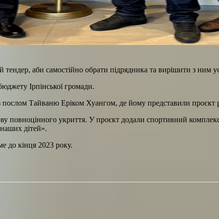
 тендер, аби самостійно обрати підрядника та вирішити з ним ус
бюджету Ірпінської громади.
з послом Тайваню Еріком Хуангом, де йому представили проєкт р
 повноцінного укриття. У проєкт додали спортивний комплекс з
 наших дітей».
е до кінця 2023 року.