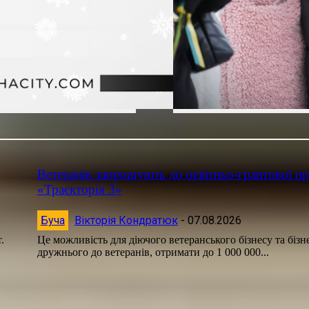
Ветеранів запрошують до освітньо-грантової п
«Траєкторія 3»
Буча
Вікторія Кондратюк
-
07.08.2026
.
Це можливість для діючого ветеранського бізнесу та бізне
дружнього до ветеранів, отримати до 1 000 000...