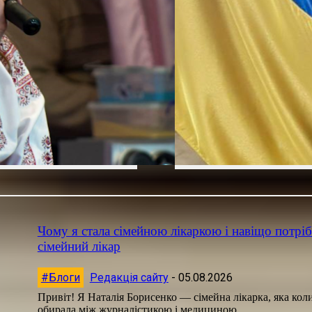
Чому я стала сімейною лікаркою і навіщо потрі
сімейний лікар
#Блоги
Редакція сайту
-
05.08.2026
Привіт! Я Наталія Борисенко — сімейна лікарка, яка кол
обирала між журналістикою і медициною....