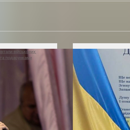
вітали військових:
та подарунками