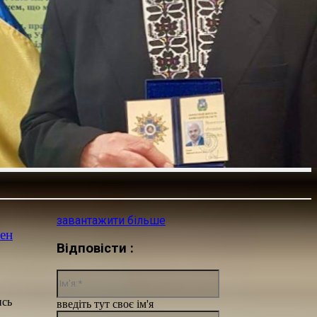
завантажити більше
бен
Відповісти :
Ім'я:*
ись
введіть тут своє ім'я
E-