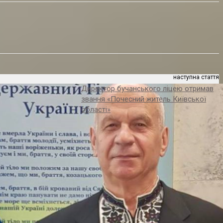
наступна стаття
Директор бучанського ліцею отримав
звання «Почесний житель Київської
області»