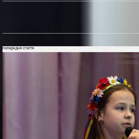
Поділитися
попередня стаття
Бучанці при
концертом 