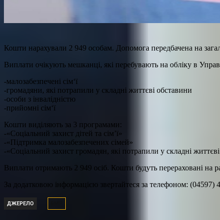
Кошти нарахували 2 949 особам. Допомога передбачена на загал
Виплати очікують мешканці, які перебувають на обліку в Управл
-малозабезпечені сім‘ї
-громадяни, які потрапили у складні життєві обставини
-особи з інвалідністю
-прийомні сім‘ї
Кошти виділяють за 3 програмами:
-«Соціальний захист дітей та сім’ї»
-«Підтримка малозабезпечених сімей»
-«Соціальний захист громадян, які потрапили у складні життєв
Виплати отримають 2 949 осіб. Кошти будуть перераховані на р
За додатковою інформацією звертайтеся за телефоном: (04597) 4
ДЖЕРЕЛО
БМР