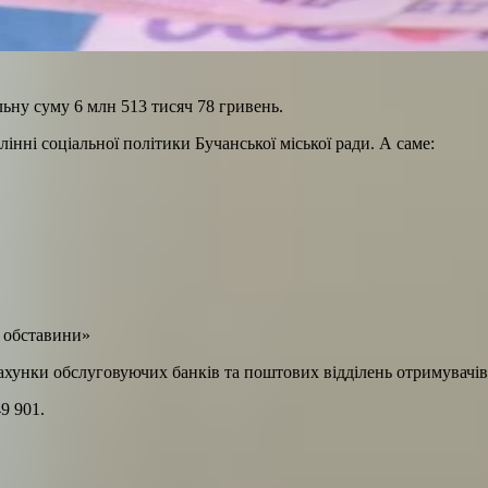
ьну суму 6 млн 513 тисяч 78 гривень.
інні соціальної політики Бучанської міської ради. А саме:
і обставини»
ахунки обслуговуючих банків та поштових відділень отримувачів
9 901.