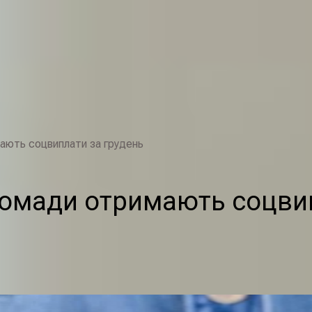
ають соцвиплати за грудень
ромади отримають соцвип