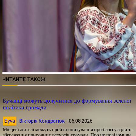
ЧИТАЙТЕ ТАКОЖ
Бучанці можуть долучитися до формування зеленої
політики громади
Буча
Вікторія Кондратюк
-
06.08.2026
Місцеві жителі можуть пройти опитування про благоустрій та
збереження природних ресурсів громади. Про це повідомили...