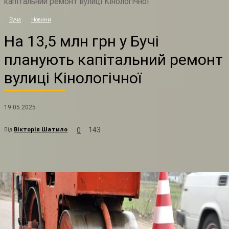
капітальний ремонт вулиці Кінологічної
Н
Буча
Новини
На 13,5 млн грн у Бучі
планують капітальний ремонт
вулиці Кінологічної
19.05.2025
Від
Вікторія Шатило
143
0