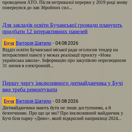
проведення АТО. Після нетривалої перерви у 2019 році знову
повернувся до лав Збройних сил...
Для закладів освіти Бучанської громади планують
придбати 12 інтерактивних панелей
Буча
Вікторія Шатило
-
04.08.2026
Відділ освіти Бучанської міської ради оголосив тендер на
інтерактивні панелі у межах реалізації проєкту «Нова
українська школа». Інформацію про закупівлю оприлюднили
31 липня в електронній...
Першу чергу інклюзивного дитмайданчика у Бучі
вже треба ремонтувати
Буча
Вікторія Шатило
-
03.08.2026
Дитмайданчики мають бути не лише доступними, а й
безпечними. Про що це ми? Про інклюзивний майданчик у
Бучі біля парку «Диво», який відкрилий наприкінці 2024...