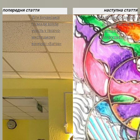
попередня стаття
наступна стаття
Діти Бучанської
У Бучі відбудеться
громади взяли
арт-терапевтичне
участь у творчо-
заняття з
мистецькому
нейрографіки
конкурсі «Ватра»