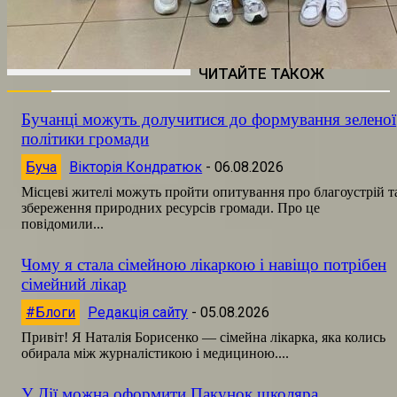
ЧИТАЙТЕ ТАКОЖ
Бучанці можуть долучитися до формування зеленої
політики громади
Буча
Вікторія Кондратюк
-
06.08.2026
Місцеві жителі можуть пройти опитування про благоустрій т
збереження природних ресурсів громади. Про це
повідомили...
Чому я стала сімейною лікаркою і навіщо потрібен
сімейний лікар
#Блоги
Редакція сайту
-
05.08.2026
Привіт! Я Наталія Борисенко — сімейна лікарка, яка колись
обирала між журналістикою і медициною....
У Дії можна оформити Пакунок школяра