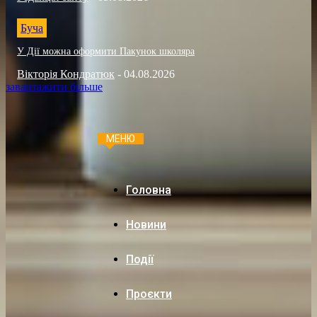
Буча
У Дії можна оформити Пакунок школяра
Вікторія Кондратюк
-
04.08.2026
завантажити більше
МЕНЮ
Головна
Новини
Події
Проєкти