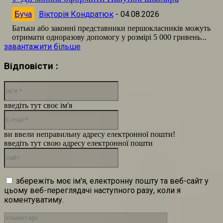
Буча
Вікторія Кондратюк
-
04.08.2026
Батьки або законні представники першокласників можуть
отримати одноразову допомогу у розмірі 5 000 гривень...
завантажити більше
Відповісти :
Ім'я:*
введіть тут своє ім'я
E-
mail:*
ви ввели неправильну адресу електронної пошти!
введіть тут свою адресу електронної пошти
сайт:
збережіть моє ім'я, електронну пошту та веб-сайт у
цьому веб-переглядачі наступного разу, коли я
коментуватиму.
коментарі: