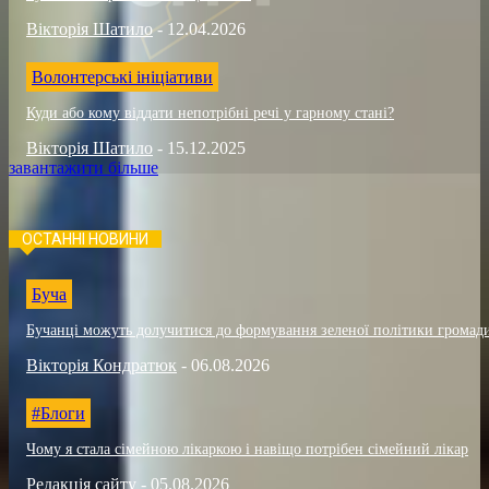
Вікторія Шатило
-
12.04.2026
Волонтерські ініціативи
Куди або кому віддати непотрібні речі у гарному стані?
Вікторія Шатило
-
15.12.2025
завантажити більше
ОСТАННІ НОВИНИ
Буча
Бучанці можуть долучитися до формування зеленої політики громад
Вікторія Кондратюк
-
06.08.2026
#Блоги
Чому я стала сімейною лікаркою і навіщо потрібен сімейний лікар
Редакція сайту
-
05.08.2026