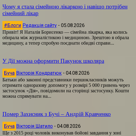
Чому я стала сімейною лікаркою і навіщо потрібен
сімейний лікар
#Блоги
Редакція сайту
-
05.08.2026
Привіт! Я Наталія Борисенко — сімейна лікарка, яка колись
обирала між журналістикою і медициною. Зрештою я обрала
медицину, а тепер спробую поєднати обидві справи...
У Дії можна оформити Пакунок школяра
Буча
Вікторія Кондратюк
-
04.08.2026
Батьки або законні представники першокласників можуть
отримати одноразову допомогу у розмірі 5 000 гривень через
застосунок «Дія», повідомили на сторінці застосунку. Кошти
можна спрямувати на...
Помер Захисник з Бучі – Андрій Кравченко
Буча
Вікторія Шатило
-
04.08.2026
Ще з 2015 році чоловік виконував бойові завдання у зоні