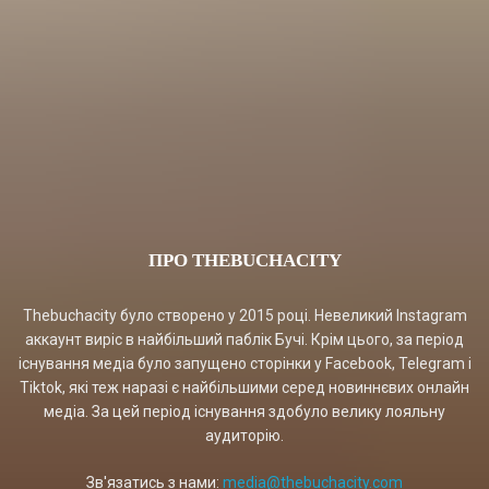
ПРО THEBUCHACITY
Thebuchacity було створено у 2015 році. Невеликий Instagram
аккаунт виріс в найбільший паблік Бучі. Крім цього, за період
існування медіа було запущено сторінки у Facebook, Telegram і
Tiktok, які теж наразі є найбільшими серед новиннєвих онлайн
медіа. За цей період існування здобуло велику лояльну
аудиторію.
Зв'язатись з нами:
media@thebuchacity.com