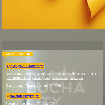
ВИБІР РЕДАКЦІЇ
Громадський танспорт
Актуальний розклад громадського транспорту Бучанського регіону
(ОНОВЛЮЄТЬСЯ): маршрутки, електрички, автобуси
Владислава Приступа
-
04.08.2026
Державні структури
Бучанський районний ТЦК та СП