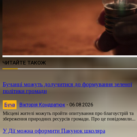
ЧИТАЙТЕ ТАКОЖ
Бучанці можуть долучитися до формування зеленої
політики громади
Буча
Вікторія Кондратюк
-
06.08.2026
Місцеві жителі можуть пройти опитування про благоустрій та
збереження природних ресурсів громади. Про це повідомили...
У Дії можна оформити Пакунок школяра