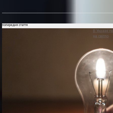
Поділитися
попередня стаття
В Україні п
на світло