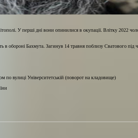
полі. У перші дні вони опинилися в окупації. Влітку 2022 чолов
ть в обороні Бахмута. Загинув 14 травня поблизу Сватового під 
ом по вулиці Університетській (поворот на кладовище)
аїни