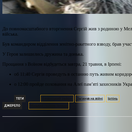
До повномасштабного вторгнення Сергій жив з родиною у Меліто
війська.
Був командиром відділення зенітно-ракетного взводу, брав учас
У Героя залишились дружина та донька.
Прощання з Воїном відбудеться завтра, 21 травня, в Ірпені:
об 11:40 Сергія проведуть в останню путь живим коридор
о 12:00 пройде поховання на Алеї пам’яті захисників Укр
ТЕГИ
Бучанський район
Загинув на війні
Ірпінь
ДЖЕРЕЛО
Міський голова Ірпеня