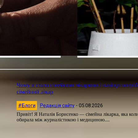
Чому я стала сімейною лікаркою і навіщо потрі
сімейний лікар
#Блоги
Редакція сайту
-
05.08.2026
Привіт! Я Наталія Борисенко — сімейна лікарка, яка кол
обирала між журналістикою і медициною....