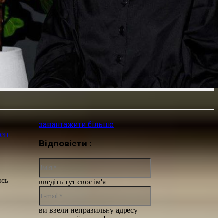
завантажити більше
бен
Відповісти :
Ім'я:*
ись
введіть тут своє ім'я
E-
mail:*
ви ввели неправильну адресу