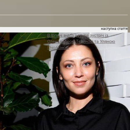
наступна стаття
В Ірпені відбудеться зустріч із
Олександром Тереном та Уляною
Пчолкіною