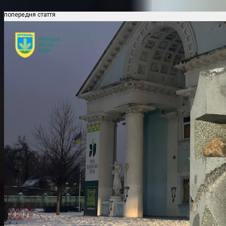
попередня стаття
В Ірпені з’