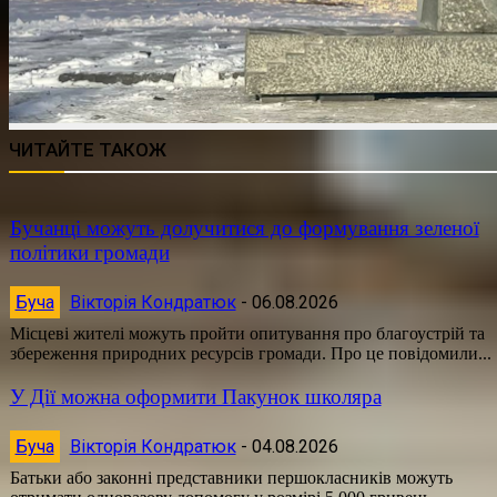
ЧИТАЙТЕ ТАКОЖ
Бучанці можуть долучитися до формування зеленої
політики громади
Буча
Вікторія Кондратюк
-
06.08.2026
Місцеві жителі можуть пройти опитування про благоустрій та
збереження природних ресурсів громади. Про це повідомили...
У Дії можна оформити Пакунок школяра
Буча
Вікторія Кондратюк
-
04.08.2026
Батьки або законні представники першокласників можуть