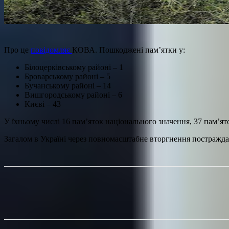
Про це
повідомляє
КОВА. Пошкоджені пам’ятки у:
Білоцерківському районі – 1
Броварському районі – 5
Бучанському районі – 14
Вишгородському районі – 6
Києві – 43
У їхньому числі 16 пам’яток національного значення, 37 пам’ят
Загалом в Україні через повномасштабне вторгнення постражда
Поділитися