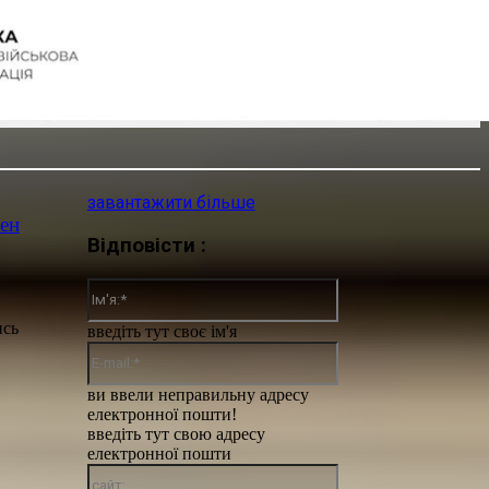
завантажити більше
бен
Відповісти :
Ім'я:*
ись
введіть тут своє ім'я
E-
mail:*
ви ввели неправильну адресу
електронної пошти!
введіть тут свою адресу
електронної пошти
сайт: