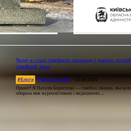
Чому я стала сімейною лікаркою і навіщо потрі
сімейний лікар
#Блоги
Редакція сайту
-
05.08.2026
Привіт! Я Наталія Борисенко — сімейна лікарка, яка кол
обирала між журналістикою і медициною....