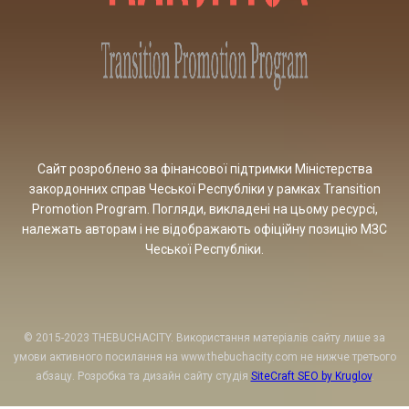
Сайт розроблено за фінансової підтримки Міністерства
закордонних справ Чеської Республіки у рамках Transition
Promotion Program. Погляди, викладені на цьому ресурсі,
належать авторам і не відображають офіційну позицію МЗС
Чеської Республіки.
© 2015-2023 THEBUCHACITY. Використання матеріалів сайту лише за
умови активного посилання на www.thebuchacity.com не нижче третього
абзацу. Розробка та дизайн сайту студія
SiteCraft SEO by Kruglov
.