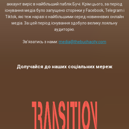
аккаунт виріс в найбільший паблік Бучі. Крім цього, за період
існування медіа було запущено сторінки у Facebook, Telegram і
Tiktok, які теж наразі є найбільшими серед новиннєвих онлайн
медіа. За цей період існування здобуло велику лояльну
аудиторію.
Зв'язатись з нами:
media@thebuchacity.com
Долучайся до наших соціальних мереж