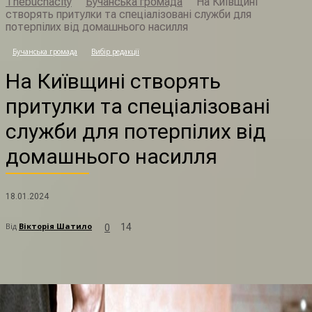
Thebuchacity
Бучанська громада
На Київщині
створять притулки та спеціалізовані служби для
потерпілих від домашнього насилля
Бучанська громада
Вибір редакції
Н
На Київщині створять
притулки та спеціалізовані
служби для потерпілих від
домашнього насилля
18.01.2024
Від
Вікторія Шатило
14
0