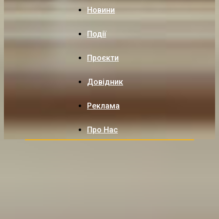
Новини
Події
Проєкти
Довідник
Реклама
Про Нас