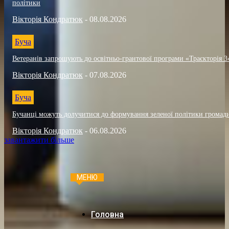
політики
Вікторія Кондратюк
-
08.08.2026
Буча
Ветеранів запрошують до освітньо-грантової програми «Траєкторія 3
Вікторія Кондратюк
-
07.08.2026
Буча
Бучанці можуть долучитися до формування зеленої політики громад
Вікторія Кондратюк
-
06.08.2026
завантажити більше
МЕНЮ
Головна