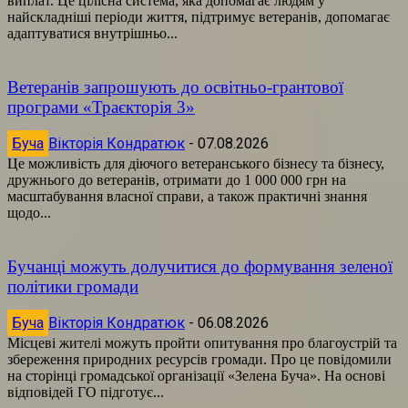
виплат. Це цілісна система, яка допомагає людям у
найскладніші періоди життя, підтримує ветеранів, допомагає
адаптуватися внутрішньо...
Ветеранів запрошують до освітньо-грантової
програми «Траєкторія 3»
Буча
Вікторія Кондратюк
-
07.08.2026
Це можливість для діючого ветеранського бізнесу та бізнесу,
дружнього до ветеранів, отримати до 1 000 000 грн на
масштабування власної справи, а також практичні знання
щодо...
Бучанці можуть долучитися до формування зеленої
політики громади
Буча
Вікторія Кондратюк
-
06.08.2026
Місцеві жителі можуть пройти опитування про благоустрій та
збереження природних ресурсів громади. Про це повідомили
на сторінці громадської організації «Зелена Буча». На основі
відповідей ГО підготує...