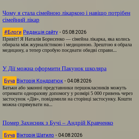
Чому я стала сімейною лікаркою і навіщо потрібен
сімейний лікар
#Блоги
Редакція сайту
-
05.08.2026
Привіт! Я Наталія Борисенко — сімейна лікарка, яка колись
обирала між журналістикою і медициною. Зрештою я обрала
медицину, а тепер спробую поєднати обидві справи...
У Дії можна оформити Пакунок школяра
Буча
Вікторія Кондратюк
-
04.08.2026
Батьки або законні представники першокласників можуть
отримати одноразову допомогу у розмірі 5 000 гривень через
застосунок «Дія», повідомили на сторінці застосунку. Кошти
можна спрямувати на...
Помер Захисник з Бучі – Андрій Кравченко
Буча
Вікторія Шатило
-
04.08.2026