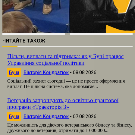
ЧИТАЙТЕ ТАКОЖ
Пільги, виплати та підтримка: як у Бучі працює
Управління соціальної політики
Буча
Вікторія Кондратюк
-
08.08.2026
Соціальний захист сьогодні — це не просто оформлення
виплат. Це цілісна система, яка допомагає...
Ветеранів запрошують до освітньо-грантової
програми «Траєкторія 3»
Буча
Вікторія Кондратюк
-
07.08.2026
Це можливість для діючого ветеранського бізнесу та бізнесу,
дружнього до ветеранів, отримати до 1 000 000...