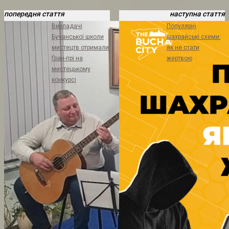
попередня стаття
наступна стаття
Викладачі
Популярні
Бучанської школи
шахрайські схеми:
мистецтв отримали
як не стати
Гран-прі на
жертвою
мистецькому
конкурсі