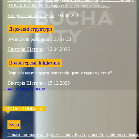
(ОНОВЛЮЄТЬСЯ): маршрутки, електрички, автобуси
Владислава Приступа
-
04.08.2026
Державні структури
Бучанський районний ТЦК та СП
Вікторія Шатило
-
12.04.2026
Волонтерські ініціативи
Куди або кому віддати непотрібні речі у гарному стані?
Вікторія Шатило
-
15.12.2025
завантажити більше
ОСТАННІ НОВИНИ
Буча
Пільги, виплати та підтримка: як у Бучі працює Управління соціальн