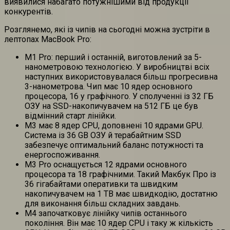
виявилися набагато потужнішими від продукції
конкурентів.
Розглянемо, які із чипів на сьогодні можна зустріти в
лептопах MacBook Pro:
M1 Pro: перший і останній, виготовлений за 5-
нанометровою технологією. У виробництві всіх
наступних використовувалася більш прогресивна
3-нанометрова. Чип має 10 ядер основного
процесора, 16 у графічного. У сполученні із 32 ГБ
ОЗУ на SSD-накопичувачем на 512 ГБ це був
відмінний старт лінійки.
M3 має 8 ядер CPU, доповнені 10 ядрами GPU.
Система із 36 GB ОЗУ й терабайтним SSD
забезпечує оптимальний баланс потужності та
енергоспоживання.
M3 Pro оснащується 12 ядрами основного
процесора та 18 графічними. Такий Макбук Про із
36 гігабайтами оперативки та швидким
накопичувачем на 1 TB має швидкодію, достатню
для виконання більш складних завдань.
M4 започатковує лінійку чипів останнього
покоління. Він має 10 ядер CPU і таку ж кількість