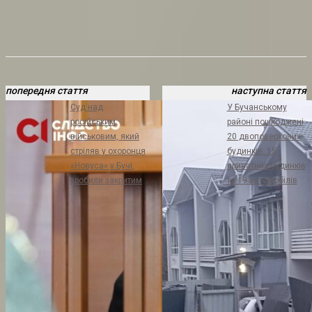
попередня стаття
наступна стаття
Суд над
У Бучанському
російським
районі пошкоджені
військовим, який
20 двоповерхових
стріляв у охоронця
будинків, 15
«Новуса» у Бучі,
приватних будинків
зробили закритим
та 19 автомобілів