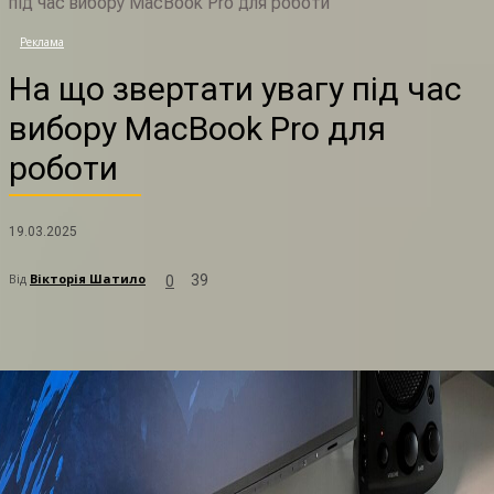
під час вибору MacBook Pro для роботи
Н
Реклама
На що звертати увагу під час
вибору MacBook Pro для
роботи
19.03.2025
Від
Вікторія Шатило
39
0