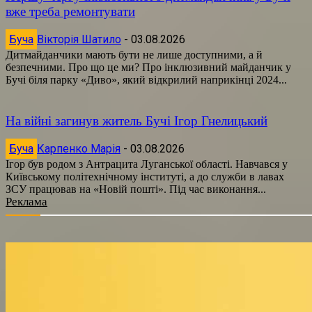
вже треба ремонтувати
Буча
Вікторія Шатило
-
03.08.2026
Дитмайданчики мають бути не лише доступними, а й
безпечними. Про що це ми? Про інклюзивний майданчик у
Бучі біля парку «Диво», який відкрилий наприкінці 2024...
На війні загинув житель Бучі Ігор Гнелицький
Буча
Карпенко Марія
-
03.08.2026
Ігор був родом з Антрацита Луганської області. Навчався у
Київському політехнічному інституті, а до служби в лавах
ЗСУ працював на «Новій пошті». Під час виконання...
Реклама