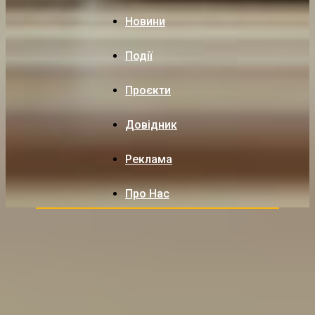
Новини
Події
Проєкти
Довідник
Реклама
Про Нас