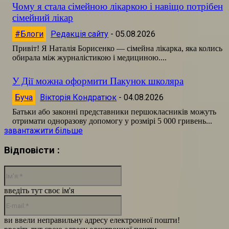
Чому я стала сімейною лікаркою і навіщо потрібен
сімейний лікар
#Блоги
Редакція сайту
-
05.08.2026
Привіт! Я Наталія Борисенко — сімейна лікарка, яка колись
обирала між журналістикою і медициною....
У Дії можна оформити Пакунок школяра
Буча
Вікторія Кондратюк
-
04.08.2026
Батьки або законні представники першокласників можуть
отримати одноразову допомогу у розмірі 5 000 гривень...
завантажити більше
Відповісти :
Ім'я:*
введіть тут своє ім'я
E-
mail:*
ви ввели неправильну адресу електронної пошти!