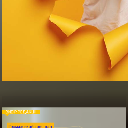
ВИБІР РЕДАКЦІЇ
Громадський танспорт