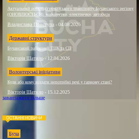
Актуальний розклад громадського транспорту Бучанського регіону
(ОНОВЛЮЄТЬСЯ): маршрутки, електрички, автобуси
Владислава Приступа
-
04.08.2026
Державні структури
Бучанський районний ТЦК та СП
Вікторія Шатило
-
12.04.2026
Волонтерські ініціативи
Куди або кому віддати непотрібні речі у гарному стані?
Вікторія Шатило
-
15.12.2025
завантажити більше
ОСТАННІ НОВИНИ
Буча