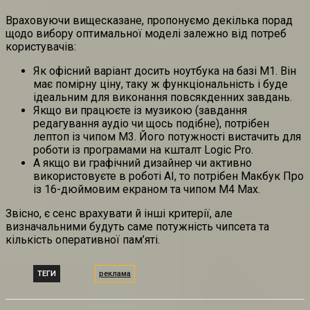
Враховуючи вищесказане, пропонуємо декілька порад
щодо вибору оптимальної моделі залежно від потреб
користувачів:
Як офісний варіант досить ноутбука на базі M1. Він
має помірну ціну, таку ж функціональність і буде
ідеальним для виконання повсякденних завдань.
Якщо ви працюєте із музикою (завдання
редагування аудіо чи щось подібне), потрібен
лептоп із чипом M3. Його потужності вистачить для
роботи із програмами на кшталт Logic Pro.
А якщо ви графічний дизайнер чи активно
використовуєте в роботі AI, то потрібен Макбук Про
із 16-дюймовим екраном та чипом M4 Max.
Звісно, є сенс врахувати й інші критерії, але
визначальними будуть саме потужність чипсета та
кількість оперативної пам’яті.
ТЕГИ
реклама