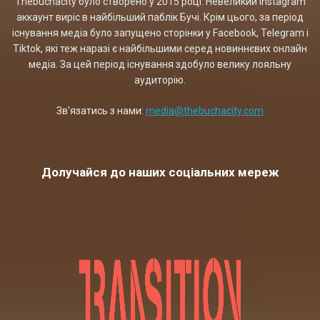
Thebuchacity було створено у 2015 році. Невеликий Instagram
аккаунт виріс в найбільший паблік Бучі. Крім цього, за період
існування медіа було запущено сторінки у Facebook, Telegram і
Tiktok, які теж наразі є найбільшими серед новиннєвих онлайн
медіа. За цей період існування здобуло велику лояльну
аудиторію.
Зв'язатись з нами:
media@thebuchacity.com
Долучайся до наших соціальних мереж