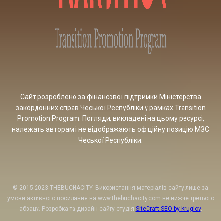
Сайт розроблено за фінансової підтримки Міністерства
закордонних справ Чеської Республіки у рамках Transition
Promotion Program. Погляди, викладені на цьому ресурсі,
належать авторам і не відображають офіційну позицію МЗС
Чеської Республіки.
© 2015-2023 THEBUCHACITY. Використання матеріалів сайту лише за
умови активного посилання на www.thebuchacity.com не нижче третього
абзацу. Розробка та дизайн сайту студія
SiteCraft SEO by Kruglov
.