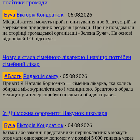
політики громади
Буча
Вікторія Кондратюк
-
06.08.2026
Місцеві жителі можуть пройти опитування про благоустрій та
збереження природних ресурсів громади. Про це повідомили
на сторінці громадської організації «Зелена Буча». На основі
відповідей ГО підготує...
Чому я стала сімейною лікаркою і навіщо потрібен
сімейний лікар
#Блоги
Редакція сайту
-
05.08.2026
Привіт! Я Наталія Борисенко — сімейна лікарка, яка колись
обирала між журналістикою і медициною. Зрештою я обрала
медицину, а тепер спробую поєднати обидві справи...
У Дії можна оформити Пакунок школяра
Буча
Вікторія Кондратюк
-
04.08.2026
Батьки або законні представники першокласників можуть
отримати одноразову допомогу у розмірі 5 000 гривень через