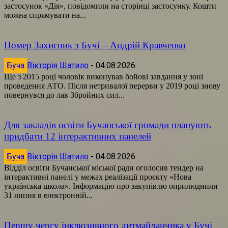
застосунок «Дія», повідомили на сторінці застосунку. Кошти
можна спрямувати на...
Помер Захисник з Бучі – Андрій Кравченко
Буча
Вікторія Шатило
-
04.08.2026
Ще з 2015 році чоловік виконував бойові завдання у зоні
проведення АТО. Після нетривалої перерви у 2019 році знову
повернувся до лав Збройних сил...
Для закладів освіти Бучанської громади планують
придбати 12 інтерактивних панелей
Буча
Вікторія Шатило
-
04.08.2026
Відділ освіти Бучанської міської ради оголосив тендер на
інтерактивні панелі у межах реалізації проєкту «Нова
українська школа». Інформацію про закупівлю оприлюднили
31 липня в електронній...
Першу чергу інклюзивного дитмайданчика у Бучі