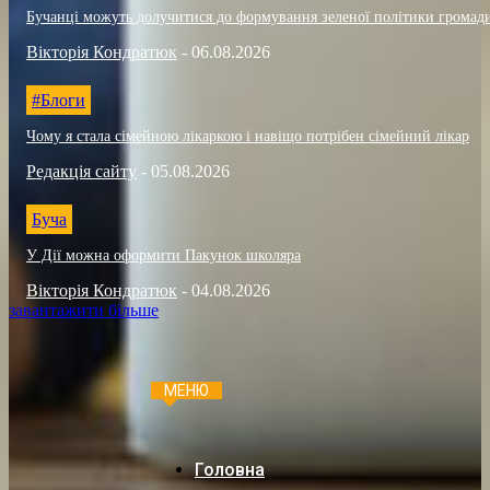
Бучанці можуть долучитися до формування зеленої політики громад
Вікторія Кондратюк
-
06.08.2026
#Блоги
Чому я стала сімейною лікаркою і навіщо потрібен сімейний лікар
Редакція сайту
-
05.08.2026
Буча
У Дії можна оформити Пакунок школяра
Вікторія Кондратюк
-
04.08.2026
завантажити більше
МЕНЮ
Головна