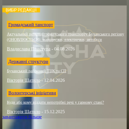
ВИБІР РЕДАКЦІЇ
Громадський танспорт
Актуальний розклад громадського транспорту Бучанського регіону
(ОНОВЛЮЄТЬСЯ): маршрутки, електрички, автобуси
Владислава Приступа
-
04.08.2026
Державні структури
Бучанський районний ТЦК та СП
Вікторія Шатило
-
12.04.2026
Волонтерські ініціативи
Куди або кому віддати непотрібні речі у гарному стані?
Вікторія Шатило
-
15.12.2025
завантажити більше