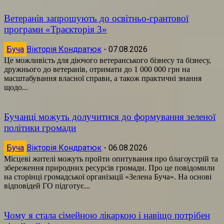
Ветеранів запрошують до освітньо-грантової
програми «Траєкторія 3»
Буча
Вікторія Кондратюк
-
07.08.2026
Це можливість для діючого ветеранського бізнесу та бізнесу,
дружнього до ветеранів, отримати до 1 000 000 грн на
масштабування власної справи, а також практичні знання
щодо...
Бучанці можуть долучитися до формування зеленої
політики громади
Буча
Вікторія Кондратюк
-
06.08.2026
Місцеві жителі можуть пройти опитування про благоустрій та
збереження природних ресурсів громади. Про це повідомили
на сторінці громадської організації «Зелена Буча». На основі
відповідей ГО підготує...
Чому я стала сімейною лікаркою і навіщо потрібен