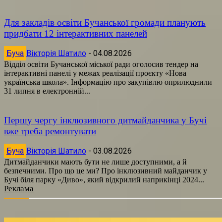
Для закладів освіти Бучанської громади планують
придбати 12 інтерактивних панелей
Буча
Вікторія Шатило
-
04.08.2026
Відділ освіти Бучанської міської ради оголосив тендер на
інтерактивні панелі у межах реалізації проєкту «Нова
українська школа». Інформацію про закупівлю оприлюднили
31 липня в електронній...
Першу чергу інклюзивного дитмайданчика у Бучі
вже треба ремонтувати
Буча
Вікторія Шатило
-
03.08.2026
Дитмайданчики мають бути не лише доступними, а й
безпечними. Про що це ми? Про інклюзивний майданчик у
Бучі біля парку «Диво», який відкрилий наприкінці 2024...
Реклама