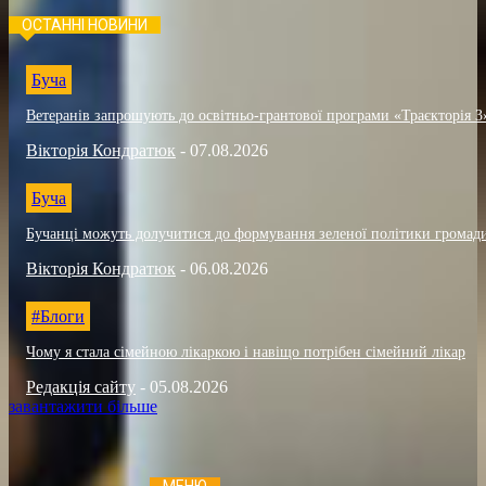
ОСТАННІ НОВИНИ
Буча
Ветеранів запрошують до освітньо-грантової програми «Траєкторія 3
Вікторія Кондратюк
-
07.08.2026
Буча
Бучанці можуть долучитися до формування зеленої політики громад
Вікторія Кондратюк
-
06.08.2026
#Блоги
Чому я стала сімейною лікаркою і навіщо потрібен сімейний лікар
Редакція сайту
-
05.08.2026
завантажити більше
МЕНЮ