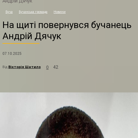
Андрій Дячук
Н
Буча
Бучанська громада
Новини
На щиті повернувся бучанець
Андрій Дячук
07.10.2025
Від
Вікторія Шатило
42
0