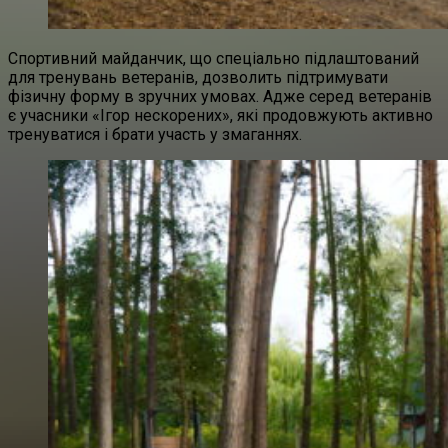
Спортивний майданчик, що спеціально підлаштований
для тренувань ветеранів, дозволить підтримувати
фізичну форму в зручних умовах. Адже серед ветеранів
є учасники «Ігор нескорених», які продовжують активно
тренуватися і брати участь у змаганнях.