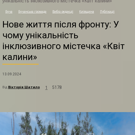
унікальність інклюзивного містечка «Квіт калини»
Буча
Бучанська громада
Вибір редакції
Київщина
Публікації
Н
Нове життя після фронту: У
чому унікальність
інклюзивного містечка «Квіт
калини»
13.09.2024
Від
Вікторія Шатило
5178
1