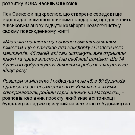
розвитку КОВА
Василь Олексюк
.
Пан Олексюк підкреслює, що створене середовище
відповідає всім інклюзивним стандартам, що дозволить
військовим знову відчути комфорт і незалежність у
своєму повсякденному житті.
«Містечко повністю відповідає всім інклюзивним
вимогам, що є важливо для комфорту і безпеки його
мешканців. 45 сімей, які там житимуть, вже отримали
ключі та права власності на свої нові домівки. Ще 14
будинків добудовують. Закінчити роботи планують до
кінця року.
Розширити містечко і побудувати не 45, а 59 будинків
вдалося на зекономлені кошти. Компанії, з якими
співпрацювали, робили гарні знижки на матеріали»,
–
розповів керівник проєкту, який знає всі тонкощі
будівництва, адже присутній на всіх етапах будівництва.