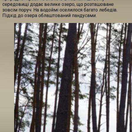
середовищі додає велике озеро, що розташоване
зовсім поруч. На водоймі оселилося багато лебедів.
Підхід до озера облаштований пандусами.