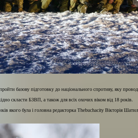
ройти базову підготовку до національного спротиву, яку провод
ідно скласти БЗВП, а також для всіх охочих віком від 18 років.
в якого була і головна редакторка Thebuchacity Вікторія Шатило.