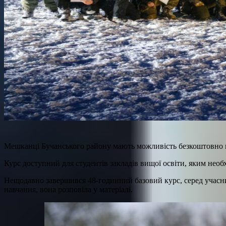
Мешканці Бучанського району мають можливість безкоштовно п
Курс доступний для студентів закладів вищої освіти, яким необх
Нещодавно завершився 48-годинний базовий курс, серед учасникі
навчання, вона розповіла у матеріалі.