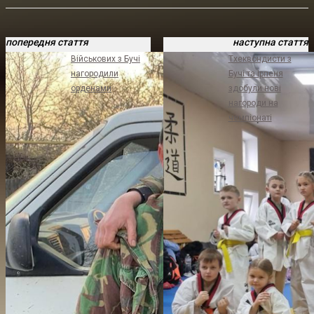
попередня стаття
наступна стаття
Військових з Бучі
Тхеквондисти з
нагородили
Бучі та Ірпеня
орденами
здобули нові
нагороди на
чемпіонаті