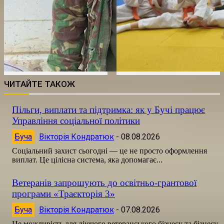
ЧИТАЙТЕ ТАКОЖ
Пільги, виплати та підтримка: як у Бучі працює
Управління соціальної політики
Буча
Вікторія Кондратюк
-
08.08.2026
Соціальний захист сьогодні — це не просто оформлення
виплат. Це цілісна система, яка допомагає...
Ветеранів запрошують до освітньо-грантової
програми «Траєкторія 3»
Буча
Вікторія Кондратюк
-
07.08.2026
Це можливість для діючого ветеранського бізнесу та бізнесу,