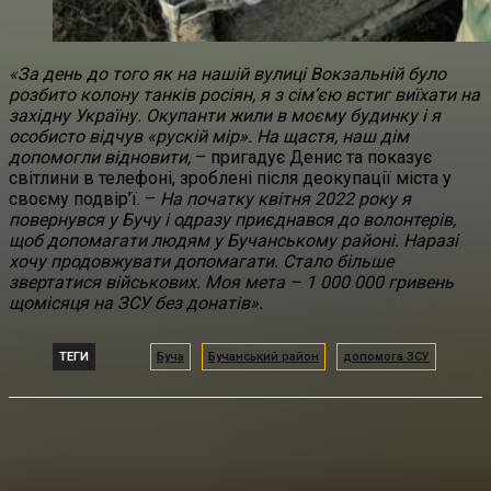
«За день до того як на нашій вулиці Вокзальній було
розбито колону танків росіян, я з сім’єю встиг виїхати на
західну Україну. Окупанти жили в моєму будинку і я
особисто відчув «рускій мір». На щастя, наш дім
допомогли відновити,
– пригадує Денис та показує
світлини в телефоні, зроблені після деокупації міста у
своєму подвір’ї. –
На початку квітня 2022 року я
повернувся у Бучу і одразу приєднався до волонтерів,
щоб допомагати людям у Бучанському районі. Наразі
хочу продовжувати допомагати. Стало більше
звертатися військових. Моя мета – 1 000 000 гривень
щомісяця на ЗСУ без донатів».
ТЕГИ
Буча
Бучанський район
допомога ЗСУ