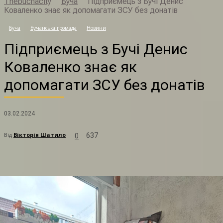
Thebuchacity
Буча
Підприємець з Бучі Денис
Коваленко знає як допомагати ЗСУ без донатів
П
Буча
Бучанська громада
Новини
Підприємець з Бучі Денис
Коваленко знає як
допомагати ЗСУ без донатів
03.02.2024
Від
Вікторія Шатило
637
0