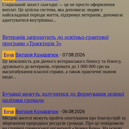
Соціальний захист сьогодні — це не просто оформлення
виплат. Це цілісна система, яка допомагає людям у
найскладніші періоди життя, підтримує ветеранів, допомагає
адаптуватися внутрішньо...
Ветеранів запрошують до освітньо-грантової
програми «Траєкторія 3»
Буча
Вікторія Кондратюк
-
07.08.2026
Це можливість для діючого ветеранського бізнесу та бізнесу,
дружнього до ветеранів, отримати до 1 000 000 грн на
масштабування власної справи, а також практичні знання
щодо...
Бучанці можуть долучитися до формування зеленої
політики громади
Буча
Вікторія Кондратюк
-
06.08.2026
Місцеві жителі можуть пройти опитування про благоустрій та
збереження природних ресурсів громади. Про це повідомили
на сторінці громадської організації «Зелена Буча». На основі