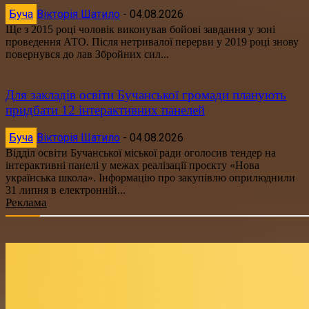
Буча
Вікторія Шатило
-
04.08.2026
Ще з 2015 році чоловік виконував бойові завдання у зоні
проведення АТО. Після нетривалої перерви у 2019 році знову
повернувся до лав Збройних сил...
Для закладів освіти Бучанської громади планують
придбати 12 інтерактивних панелей
Буча
Вікторія Шатило
-
04.08.2026
Відділ освіти Бучанської міської ради оголосив тендер на
інтерактивні панелі у межах реалізації проєкту «Нова
українська школа». Інформацію про закупівлю оприлюднили
31 липня в електронній...
Реклама