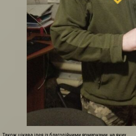
Також цікава ідея із благодійними ярмарками, на яких