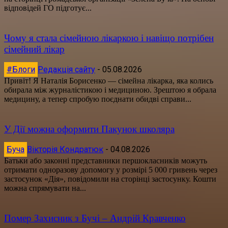
відповідей ГО підготує...
Чому я стала сімейною лікаркою і навіщо потрібен
сімейний лікар
#Блоги
Редакція сайту
-
05.08.2026
Привіт! Я Наталія Борисенко — сімейна лікарка, яка колись
обирала між журналістикою і медициною. Зрештою я обрала
медицину, а тепер спробую поєднати обидві справи...
У Дії можна оформити Пакунок школяра
Буча
Вікторія Кондратюк
-
04.08.2026
Батьки або законні представники першокласників можуть
отримати одноразову допомогу у розмірі 5 000 гривень через
застосунок «Дія», повідомили на сторінці застосунку. Кошти
можна спрямувати на...
Помер Захисник з Бучі – Андрій Кравченко