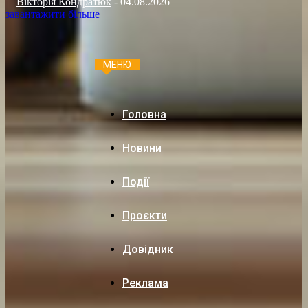
Вікторія Кондратюк
-
04.08.2026
завантажити більше
МЕНЮ
Головна
Новини
Події
Проєкти
Довідник
Реклама