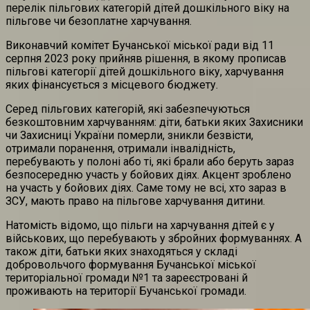
перелік пільгових категорій дітей дошкільного віку на
пільгове чи безоплатне харчування.
Виконавчий комітет Бучанської міської ради від 11
серпня 2023 року прийняв рішення, в якому прописав
пільгові категорії дітей дошкільного віку, харчування
яких фінансується з місцевого бюджету.
Серед пільгових категорій, які забезпечуються
безкоштовним харчуванням: діти, батьки яких Захисники
чи Захисниці України померли, зникли безвісти,
отримали поранення, отримали інвалідність,
перебувають у полоні або ті, які брали або беруть зараз
безпосередню участь у бойових діях. Акцент зроблено
на участь у бойових діях. Саме тому не всі, хто зараз в
ЗСУ, мають право на пільгове харчування дитини.
Натомість відомо, що пільги на харчування дітей є у
військових, що перебувають у збройних формуваннях. А
також діти, батьки яких знаходяться у складі
добровольчого формування Бучанської міської
територіальної громади №1 та зареєстровані й
проживають на території Бучанської громади.