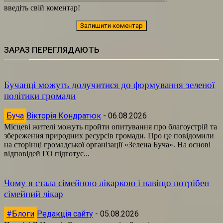
введіть свій коментар!
ЗАРАЗ ПЕРЕГЛЯДАЮТЬ
Бучанці можуть долучитися до формування зеленої
політики громади
Буча
Вікторія Кондратюк
-
06.08.2026
Місцеві жителі можуть пройти опитування про благоустрій та
збереження природних ресурсів громади. Про це повідомили
на сторінці громадської організації «Зелена Буча». На основі
відповідей ГО підготує...
Чому я стала сімейною лікаркою і навіщо потрібен
сімейний лікар
#Блоги
Редакція сайту
-
05.08.2026