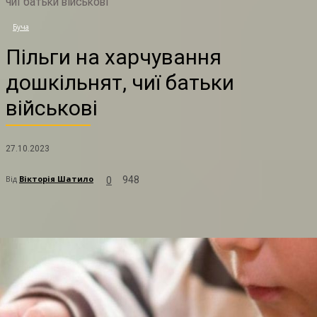
чиї батьки військові
П
Буча
Пільги на харчування
дошкільнят, чиї батьки
військові
27.10.2023
Від
Вікторія Шатило
948
0