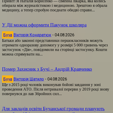
Привіт! Я Наталія Борисенко — сімейна лікарка, яка колись
обирала між журналістикою і медициною. Зрештою я обрала
медицину, а тепер спробую поєднати обидві справи...
У Дії можна оформити Пакунок школяра
Буча
Вікторія Кондратюк
-
04.08.2026
Батьки або законні представники першокласників можуть
отримати одноразову допомогу у розмірі 5 000 гривень через
застосунок «Дія», повідомили на сторінці застосунку. Кошти
можна спрямувати на...
Помер Захисник з Бучі – Андрій Кравченко
Буча
Вікторія Шатило
-
04.08.2026
Ще з 2015 році чоловік виконував бойові завдання у зоні
проведення АТО. Після нетривалої перерви у 2019 році знову
повернувся до лав Збройних сил...
Для закладів освіти Бучанської громади планують