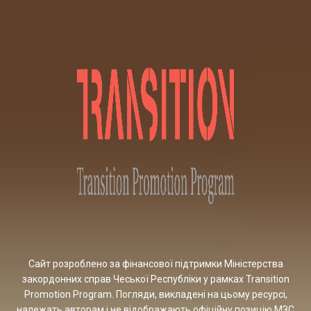
Сайт розроблено за фінансової підтримки Міністерства
закордонних справ Чеської Республіки у рамках Transition
Promotion Program. Погляди, викладені на цьому ресурсі,
належать авторам і не відображають офіційну позицію МЗС