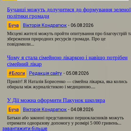
Бучанці можуть долучитися до формування зеленої
політики громади
Буча
Вікторія Кондратюк
-
06.08.2026
Місцеві жителі можуть пройти опитування про благоустрій т
збереження природних ресурсів громади. Про це
повідомили...
Чому я стала сімейною лікаркою і навіщо потрібен
сімейний лікар
#Блоги
Редакція сайту
-
05.08.2026
Привіт! Я Наталія Борисенко — сімейна лікарка, яка колись
обирала між журналістикою і медициною....
У Дії можна оформити Пакунок школяра
Буча
Вікторія Кондратюк
-
04.08.2026
Батьки або законні представники першокласників можуть
отримати одноразову допомогу у розмірі 5 000 гривень...
завантажити більше