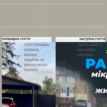
попередня стаття
наступна стаття
У Бучі поліцейські
«Центр»: масив та
затримали
нові житлові
місцевих
комплекси
мешканців, які
вивезли сміття у
лісосмугу