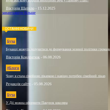
Куди або кому віддати непотрібні речі у гарному стані?
Вікторія Шатило
-
15.12.2025
завантажити більше
ОСТАННІ НОВИНИ
Буча
Бучанці можуть долучитися до формування зеленої політики громад
Вікторія Кондратюк
-
06.08.2026
#Блоги
Чому я стала сімейною лікаркою і навіщо потрібен сімейний лікар
Редакція сайту
-
05.08.2026
Буча
У Дії можна оформити Пакунок школяра