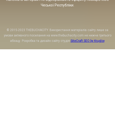
Чеської Республіки.
© 2015-2023 THEBUCHACITY. Використання матеріалів сайту лише за
умови активного посилання на www.thebuchacity.com не нижче третього
абзацу. Розробка та дизайн сайту студія
SiteCraft SEO by Kruglov
.