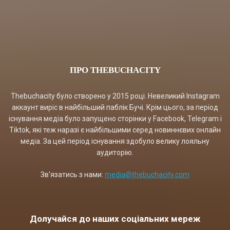
ПРО THEBUCHACITY
Thebuchacity було створено у 2015 році. Невеликий Instagram
аккаунт виріс в найбільший паблік Бучі. Крім цього, за період
існування медіа було запущено сторінки у Facebook, Telegram і
Tiktok, які теж наразі є найбільшими серед новиннєвих онлайн
медіа. За цей період існування здобуло велику лояльну
аудиторію.
Зв'язатись з нами:
media@thebuchacity.com
Долучайся до наших соціальних мереж