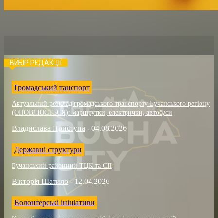
ВИБІР РЕДАКЦІЇ
Громадський танспорт
Актуальний розклад громадського транспорту Бучанського регіону
(ОНОВЛЮЄТЬСЯ): маршрутки, електрички, автобуси
Владислава Приступа
-
04.08.2026
Державні структури
Бучанський районний ТЦК та СП
Вікторія Шатило
-
12.04.2026
Волонтерські ініціативи