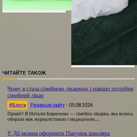
ЧИТАЙТЕ ТАКОЖ
Чому я стала сімейною лікаркою і навіщо потрібен
сімейний лікар
#Блоги
Редакція сайту
-
05.08.2026
Привіт! Я Наталія Борисенко — сімейна лікарка, яка колись
обирала між журналістикою і медициною....
У Дії можна оформити Пакунок школяра