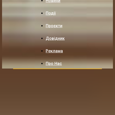
Новини
Події
Проєкти
Довідник
Реклама
Про Нас