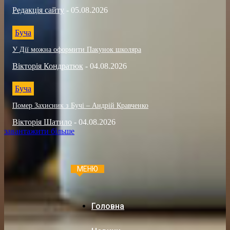
Редакція сайту
-
05.08.2026
Буча
У Дії можна оформити Пакунок школяра
Вікторія Кондратюк
-
04.08.2026
Буча
Помер Захисник з Бучі – Андрій Кравченко
Вікторія Шатило
-
04.08.2026
завантажити більше
МЕНЮ
Головна