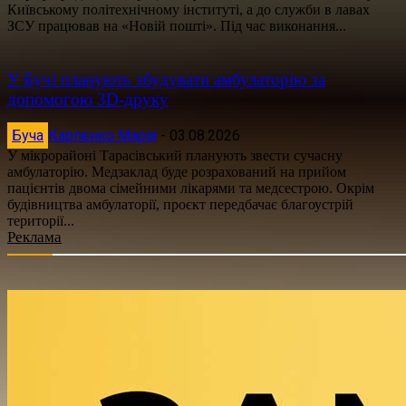
Київському політехнічному інституті, а до служби в лавах
ЗСУ працював на «Новій пошті». Під час виконання...
У Бучі планують збудувати амбулаторію за
допомогою 3D-друку
Буча
Карпенко Марія
-
03.08.2026
У мікрорайоні Тарасівський планують звести сучасну
амбулаторію. Медзаклад буде розрахований на прийом
пацієнтів двома сімейними лікарями та медсестрою. Окрім
будівництва амбулаторії, проєкт передбачає благоустрій
території...
Реклама