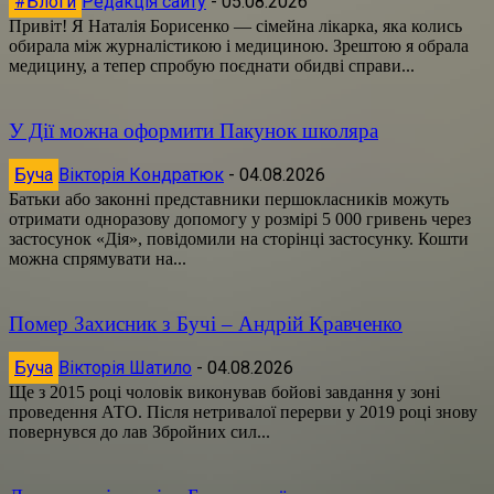
#Блоги
Редакція сайту
-
05.08.2026
Привіт! Я Наталія Борисенко — сімейна лікарка, яка колись
обирала між журналістикою і медициною. Зрештою я обрала
медицину, а тепер спробую поєднати обидві справи...
У Дії можна оформити Пакунок школяра
Буча
Вікторія Кондратюк
-
04.08.2026
Батьки або законні представники першокласників можуть
отримати одноразову допомогу у розмірі 5 000 гривень через
застосунок «Дія», повідомили на сторінці застосунку. Кошти
можна спрямувати на...
Помер Захисник з Бучі – Андрій Кравченко
Буча
Вікторія Шатило
-
04.08.2026
Ще з 2015 році чоловік виконував бойові завдання у зоні
проведення АТО. Після нетривалої перерви у 2019 році знову
повернувся до лав Збройних сил...