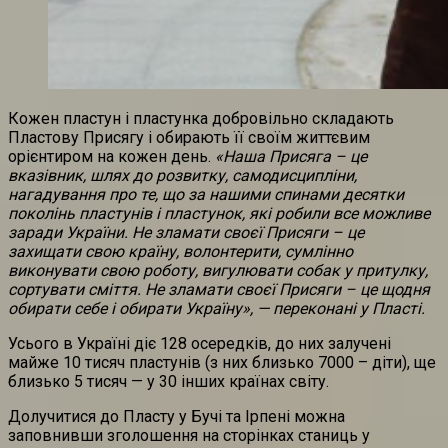
Кожен пластун і пластунка добровільно складають
Пластову Присягу і обирають її своїм життєвим
орієнтиром на кожен день.
«Наша Присяга – це
вказівник, шлях до розвитку, самодисципліни,
нагадування про те, що за нашими спинами десятки
поколінь пластунів і пластунок, які робили все можливе
заради України. Не зламати своєї Присяги – це
захищати свою країну, волонтерити, сумлінно
виконувати свою роботу, вигулювати собак у притулку,
сортувати сміття. Не зламати своєї Присяги – це щодня
обирати себе і обирати Україну», — переконані у Пласті.
Усього в Україні діє 128 осередків, до них залучені
майже 10 тисяч пластунів (з них близько 7000 – діти), ще
близько 5 тисяч — у 30 інших країнах світу.
Долучитися до Пласту у Бучі та Ірпені можна
заповнивши зголошення на сторінках станиць у