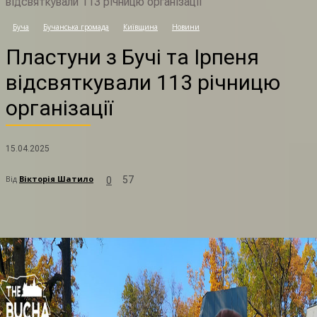
відсвяткували 113 річницю організації
П
Буча
Бучанська громада
Київщина
Новини
Пластуни з Бучі та Ірпеня
відсвяткували 113 річницю
організації
15.04.2025
Від
Вікторія Шатило
57
0