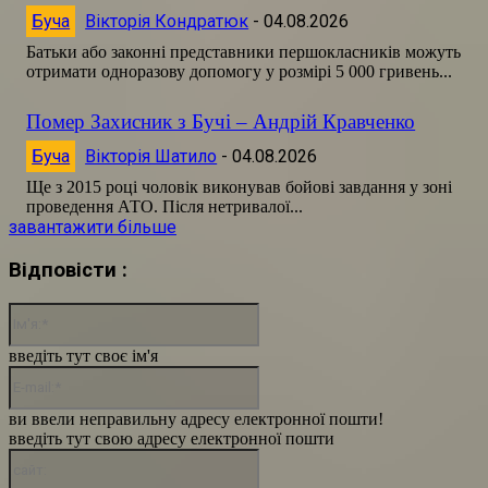
Буча
Вікторія Кондратюк
-
04.08.2026
Батьки або законні представники першокласників можуть
отримати одноразову допомогу у розмірі 5 000 гривень...
Помер Захисник з Бучі – Андрій Кравченко
Буча
Вікторія Шатило
-
04.08.2026
Ще з 2015 році чоловік виконував бойові завдання у зоні
проведення АТО. Після нетривалої...
завантажити більше
Відповісти :
Ім'я:*
введіть тут своє ім'я
E-
mail:*
ви ввели неправильну адресу електронної пошти!
введіть тут свою адресу електронної пошти
сайт: