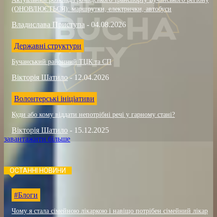
(ОНОВЛЮЄТЬСЯ): маршрутки, електрички, автобуси
Владислава Приступа
-
04.08.2026
Державні структури
Бучанський районний ТЦК та СП
Вікторія Шатило
-
12.04.2026
Волонтерські ініціативи
Куди або кому віддати непотрібні речі у гарному стані?
Вікторія Шатило
-
15.12.2025
завантажити більше
ОСТАННІ НОВИНИ
#Блоги
Чому я стала сімейною лікаркою і навіщо потрібен сімейний лікар