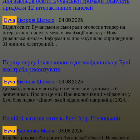
Для закладів освіти Бучанської громади планують
придбати 12 інтерактивних панелей
Буча
Вікторія Шатило
-
04.08.2026
Відділ освіти Бучанської міської ради оголосив тендер на
інтерактивні панелі у межах реалізації проєкту «Нова
українська школа». Інформацію про закупівлю оприлюднили
31 липня в електронній...
Першу чергу інклюзивного дитмайданчика у Бучі
вже треба ремонтувати
Буча
Вікторія Шатило
-
03.08.2026
Дитмайданчики мають бути не лише доступними, а й
безпечними. Про що це ми? Про інклюзивний майданчик у
Бучі біля парку «Диво», який відкрилий наприкінці 2024...
На війні загинув житель Бучі Ігор Гнелицький
Буча
Карпенко Марія
-
03.08.2026
Ігор був родом з Антрацита Луганської області. Навчався у