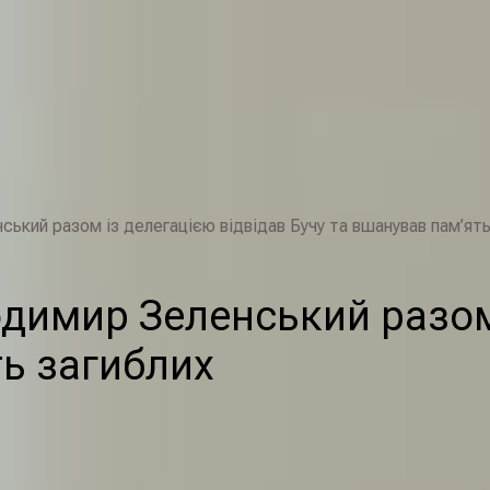
ький разом із делегацією відвідав Бучу та вшанував пам’ять
димир Зеленський разом 
ть загиблих