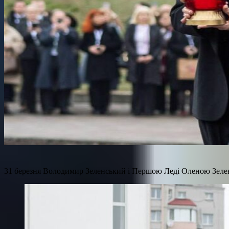
31 березня Володимир Зеленський і Першою Леді Оленою Зеленс