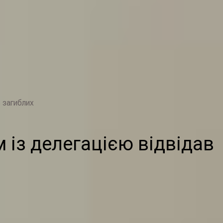
 загиблих
із делегацією відвідав