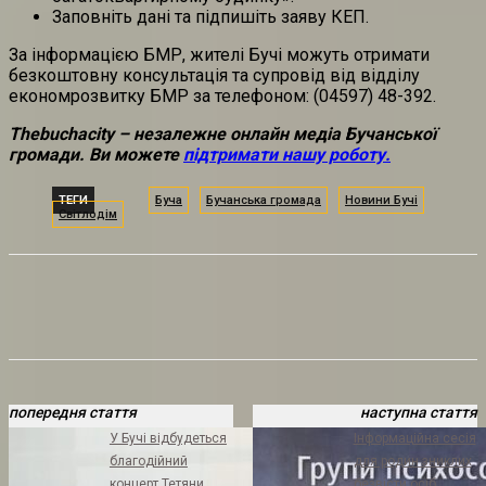
Заповніть дані та підпишіть заяву КЕП.
За інформацією БМР, жителі Бучі можуть отримати
безкоштовну консультація та супровід від відділу
економрозвитку БМР за телефоном: (04597) 48-392.
Thebuchacity – незалежне онлайн медіа Бучанської
громади. Ви можете
підтримати нашу роботу.
ТЕГИ
Буча
Бучанська громада
Новини Бучі
Світлодім
попередня стаття
наступна стаття
У Бучі відбудеться
Інформаційна сесія
благодійний
для родин зниклих
концерт Тетяни
безвісти осіб