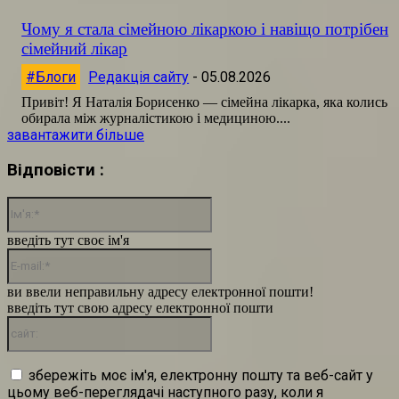
Чому я стала сімейною лікаркою і навіщо потрібен
сімейний лікар
#Блоги
Редакція сайту
-
05.08.2026
Привіт! Я Наталія Борисенко — сімейна лікарка, яка колись
обирала між журналістикою і медициною....
завантажити більше
Відповісти :
Ім'я:*
введіть тут своє ім'я
E-
mail:*
ви ввели неправильну адресу електронної пошти!
введіть тут свою адресу електронної пошти
сайт:
збережіть моє ім'я, електронну пошту та веб-сайт у
цьому веб-переглядачі наступного разу, коли я