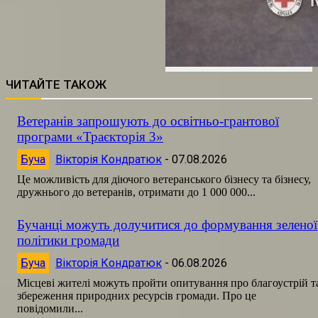
ЧИТАЙТЕ ТАКОЖ
Ветеранів запрошують до освітньо-грантової
програми «Траєкторія 3»
Буча
Вікторія Кондратюк
-
07.08.2026
Це можливість для діючого ветеранського бізнесу та бізнесу,
дружнього до ветеранів, отримати до 1 000 000...
Бучанці можуть долучитися до формування зеленої
політики громади
Буча
Вікторія Кондратюк
-
06.08.2026
Місцеві жителі можуть пройти опитування про благоустрій т
збереження природних ресурсів громади. Про це
повідомили...