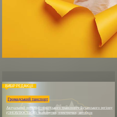
ВИБІР РЕДАКЦІЇ
Громадський танспорт
Актуальний розклад громадського транспорту Бучанського регіону
(ОНОВЛЮЄТЬСЯ): маршрутки, електрички, автобуси