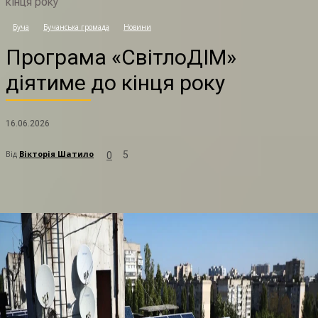
кінця року
П
Буча
Бучанська громада
Новини
Програма «СвітлоДІМ»
діятиме до кінця року
16.06.2026
Від
Вікторія Шатило
5
0