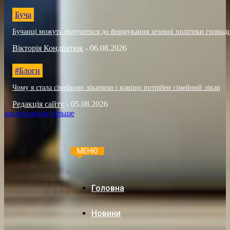
Буча
Бучанці можуть долучитися до формування зеленої політики громад
Вікторія Кондратюк
-
06.08.2026
#Блоги
Чому я стала сімейною лікаркою і навіщо потрібен сімейний лікар
Редакція сайту
-
05.08.2026
завантажити більше
МЕНЮ
Головна
Новини