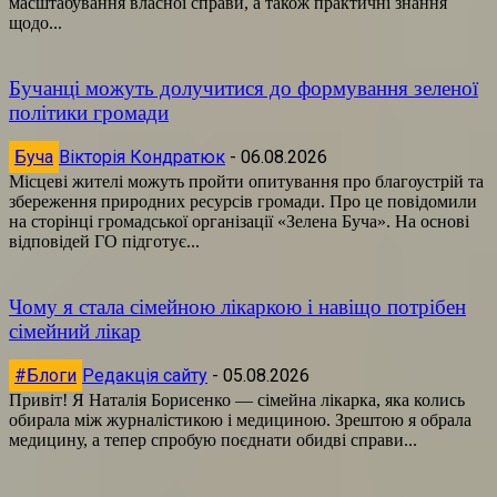
масштабування власної справи, а також практичні знання
щодо...
Бучанці можуть долучитися до формування зеленої
політики громади
Буча
Вікторія Кондратюк
-
06.08.2026
Місцеві жителі можуть пройти опитування про благоустрій та
збереження природних ресурсів громади. Про це повідомили
на сторінці громадської організації «Зелена Буча». На основі
відповідей ГО підготує...
Чому я стала сімейною лікаркою і навіщо потрібен
сімейний лікар
#Блоги
Редакція сайту
-
05.08.2026
Привіт! Я Наталія Борисенко — сімейна лікарка, яка колись
обирала між журналістикою і медициною. Зрештою я обрала
медицину, а тепер спробую поєднати обидві справи...