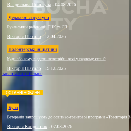
Владислава Приступа
-
04.08.2026
Державні структури
Бучанський районний ТЦК та СП
Вікторія Шатило
-
12.04.2026
Волонтерські ініціативи
Куди або кому віддати непотрібні речі у гарному стані?
Вікторія Шатило
-
15.12.2025
завантажити більше
ОСТАННІ НОВИНИ
Буча
Ветеранів запрошують до освітньо-грантової програми «Траєкторія 3
Вікторія Кондратюк
-
07.08.2026