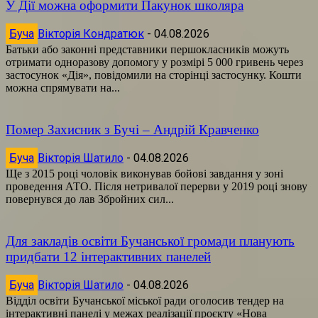
У Дії можна оформити Пакунок школяра
Буча
Вікторія Кондратюк
-
04.08.2026
Батьки або законні представники першокласників можуть
отримати одноразову допомогу у розмірі 5 000 гривень через
застосунок «Дія», повідомили на сторінці застосунку. Кошти
можна спрямувати на...
Помер Захисник з Бучі – Андрій Кравченко
Буча
Вікторія Шатило
-
04.08.2026
Ще з 2015 році чоловік виконував бойові завдання у зоні
проведення АТО. Після нетривалої перерви у 2019 році знову
повернувся до лав Збройних сил...
Для закладів освіти Бучанської громади планують
придбати 12 інтерактивних панелей
Буча
Вікторія Шатило
-
04.08.2026
Відділ освіти Бучанської міської ради оголосив тендер на
інтерактивні панелі у межах реалізації проєкту «Нова