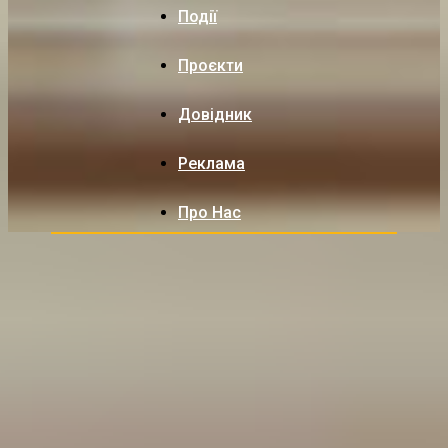
Події
Проєкти
Довідник
Реклама
Про Нас