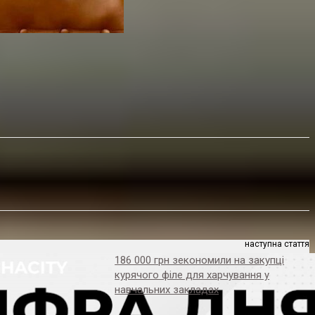
наступна стаття
186 000 грн зекономили на закупці
курячого філе для харчування у
навчальних закладах