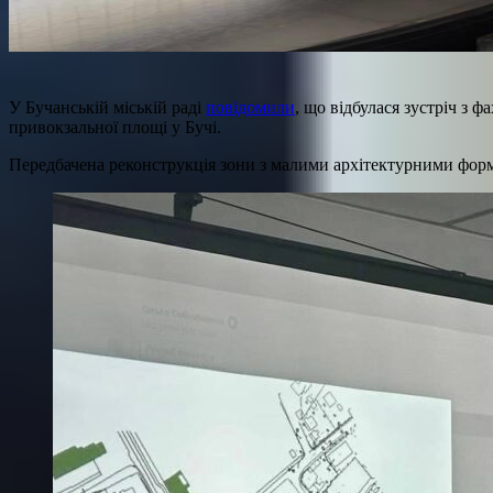
У Бучанській міській раді
повідомили
, що відбулася зустріч з
привокзальної площі у Бучі.
Передбачена реконструкція зони з малими архітектурними форм