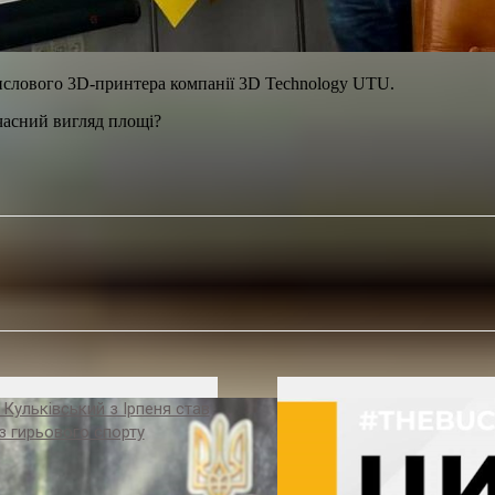
ислового 3D-принтера компанії 3D Technology UTU.
часний вигляд площі?
Кульківський з Ірпеня став
з гирьового спорту