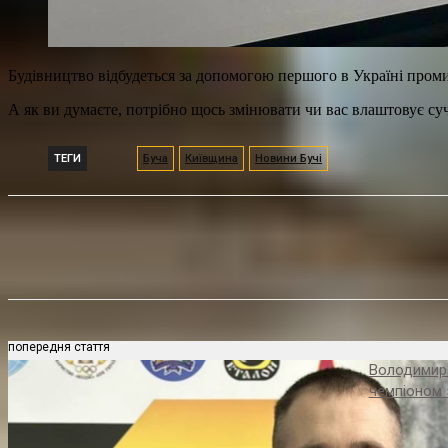
Будівництво відбудеться за допомогою першого в Україні пром
А як ви думаєте, потрібно щось змінювати чи вас влаштовує су
ТЕГИ
Буча
Київщина
Новини Бучі
Поділитися
попередня стаття
Володимир 
чемпіоном 