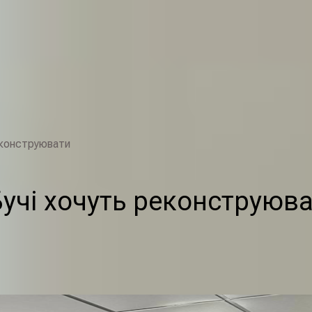
еконструювати
учі хочуть реконструюв